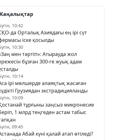
Жаңалықтар
Бүгін, 10:42
СҚО-да Орталық Азиядағы ең ірі сүт
фермасы іске қосылды
Бүгін, 10:30
«Заң мен тәртіп»: Атырауда жол
ережесін бұзған 300-ге жуық адам
ұсталды
Бүгін, 10:14
Аса ірі мөлшерде алаяқтық жасаған
күдікті Грузиядан экстрадицияланды
Бүгін, 10:09
Қостанай тұрғыны заңсыз микронесие
беріп, 1 млрд теңгеден астам табыс
тапқан
Бүгін, 09:45
Астанада Абай күні қалай атап өтіледі?