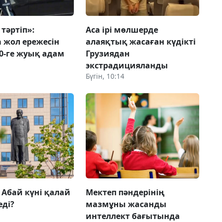
тәртіп»:
Аса ірі мөлшерде
 жол ережесін
алаяқтық жасаған күдікті
00-ге жуық адам
Грузиядан
экстрадицияланды
Бүгін, 10:14
 Абай күні қалай
Мектеп пәндерінің
еді?
мазмұны жасанды
интеллект бағытында