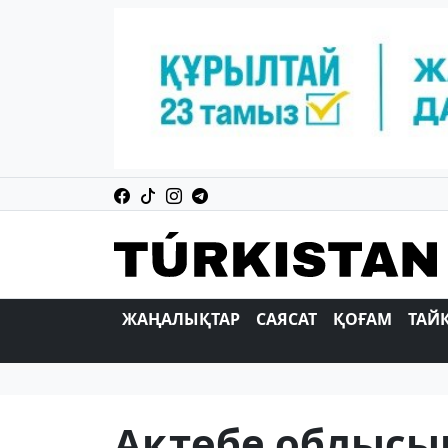
ЖАҢАЛЫҚТАР
САЯСАТ
ҚОҒАМ
ТАЙ
Ақтөбе облысы