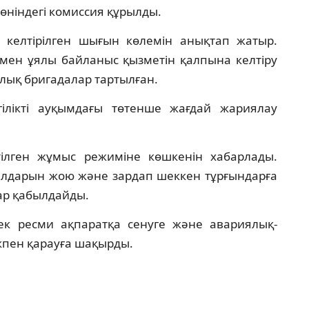
өніндегі комиссия құрылды.
 келтірілген шығын көлемін анықтап жатыр.
 мен ұялы байланыс қызметін қалпына келтіру
ялық бригадалар тартылған.
ілікті ауқымдағы төтенше жағдай жариялау
тілген жұмыс режиміне көшкенін хабарлады.
салдарын жою және зардап шеккен тұрғындарға
ар қабылдайды.
тек ресми ақпаратқа сенуге және авариялық-
ікпен қарауға шақырды.