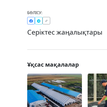
БӨЛІСУ:
Серіктес жаңалықтары
Ұқсас мақалалар