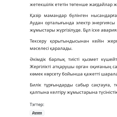
жетекшілік ететін төтенше жағдайлар ж
Қазір мамандар бүлінген нысандарға
Аудан орталығында электр энергиясы
жұмыстары жүргізілуде. Бұл іске авари
Тексеру қорытындысынан кейін жерг
мәселесі қаралады.
Әкімдік барлық тиісті қызмет күшей
Жергілікті атқарушы орган оқиғаның 
көмек көрсету бойынша қажетті шарал
Билік тұрғындарды сабыр сақтауға, 
қалпына келтіру жұмыстарына түсініст
Тэгтер:
Дүкен