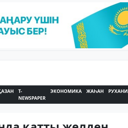
ҚАЗАН
T-
ЭКОНОМИКА
ЖАҺАН
РУХАНИ
NEWSPAPER
нда қатты желден