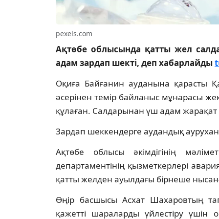
pexels.com
Ақтөбе облысында қатты жел салд
адам зардап шекті, деп хабарлайды
t
Оқиға Байғанин ауданына қарасты Қа
әсерінен темір байланыс мұнарасы жек
құлаған. Салдарынан үш адам жарақат
Зардап шеккендерге аудандық аурухана
Ақтөбе облысы әкімдігінің мәлім
департаментінің қызметкерлері авари
қатты желден ауылдағы бірнеше нысанғ
Өңір басшысы Асхат Шахаровтың та
қажетті шараларды үйлестіру үшін 