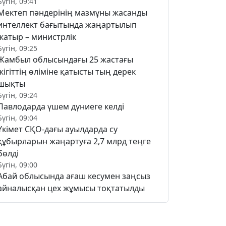
Бүгін, 09:41
Мектеп пәндерінің мазмұны жасанды
интеллект бағытында жаңартылып
жатыр – министрлік
Бүгін, 09:25
Жамбыл облысындағы 25 жастағы
жігіттің өліміне қатысты тың дерек
шықты
Бүгін, 09:24
Павлодарда үшем дүниеге келді
Бүгін, 09:04
Үкімет СҚО-дағы ауылдарда су
құбырларын жаңартуға 2,7 млрд теңге
бөлді
Бүгін, 09:00
Абай облысында ағаш кесумен заңсыз
айналысқан цех жұмысы тоқтатылды