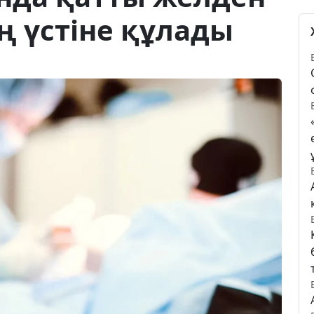
ң үстіне құлады