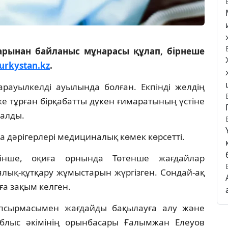
арынан байланыс мұнарасы құлап, бірнеше
urkystan.kz
.
рауылкелді ауылында болған. Екпінді желдің
е тұрған бірқабатты дүкен ғимаратының үстіне
 алды.
 дәрігерлері медициналық көмек көрсетті.
етінше, оқиға орнында Төтенше жағдайлар
ялық-құтқару жұмыстарын жүргізген. Сондай-ақ
а зақым келген.
псырмасымен жағдайды бақылауға алу және
облыс әкімінің орынбасары Ғалымжан Елеуов