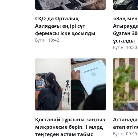
СҚО-да Орталық
«Заң мен 
Азиядағы ең ірі сүт
Атырауда
фермасы іске қосылды
бұзған 3
Бүгін, 10:42
ұсталды
Бүгін, 10:30
Қостанай тұрғыны заңсыз
Астанада
микронесие беріп, 1 млрд
атап өтіл
Бүгін, 09:45
теңгеден астам табыс