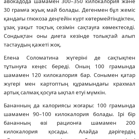
авокадода шамамен 300–350 килокалория және
30 грамға жуық май болады. Дегенмен бұл жеміс
қандағы глюкоза деңгейін күрт көтермейтіндіктен,
ұзақ уақыт тоқтық сезімін сақтауға көмектеседі.
Сондықтан оны диета кезінде толықтай алып
тастаудың қажеті жоқ.
Елена Соломатина жүгеріні де сақтықпен
тұтынуға кеңес береді. Оның 100 грамында
шамамен 120 килокалория бар. Сонымен қатар
жүгері мен картоптың құрамындағы крахмал
артық салмақ қосуға ықпал етуі мүмкін.
Бананның да калориясы жоғары: 100 грамында
шамамен 90–100 килокалория болады. Ірі бір
бананның өзі рационға шамамен 200
килокалория қосады. Алайда дәрігердің