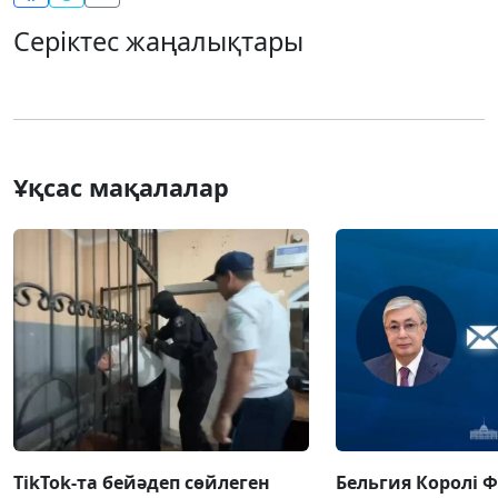
Серіктес жаңалықтары
Ұқсас мақалалар
TikTok-та бейәдеп сөйлеген
Бельгия Королі 