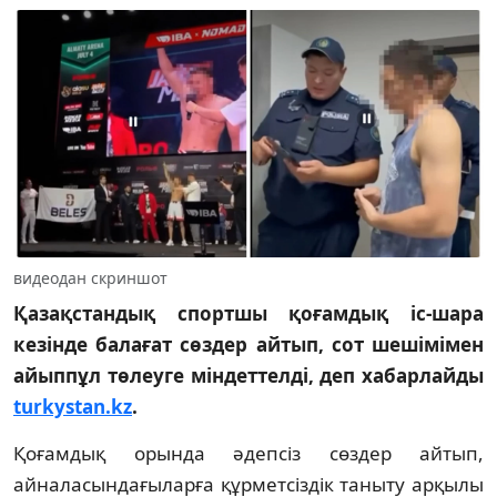
видеодан скриншот
Қазақстандық спортшы қоғамдық іс-шара
кезінде балағат сөздер айтып, сот шешімімен
айыппұл төлеуге міндеттелді, деп хабарлайды
turkystan.kz
.
Қоғамдық орында әдепсіз сөздер айтып,
айналасындағыларға құрметсіздік таныту арқылы