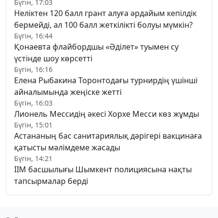
Бүгін, 17:03
Неліктен 120 балл грант алуға әрдайым кепілдік
бермейді, ал 100 балл жеткілікті болуы мүмкін?
Бүгін, 16:44
Қонаевта флайбордшы «Әділет» туымен су
үстінде шоу көрсетті
Бүгін, 16:16
Елена Рыбакина Торонтодағы турнирдің үшінші
айналымында жеңіске жетті
Бүгін, 16:03
Лионель Мессидің әкесі Хорхе Месси көз жұмды
Бүгін, 15:01
Астананың бас санитариялық дәрігері вакцинаға
қатысты мәлімдеме жасады
Бүгін, 14:21
ІІМ басшылығы Шымкент полициясына нақты
тапсырмалар берді