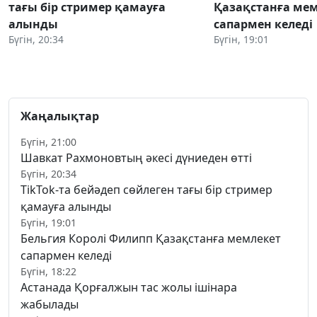
тағы бір стример қамауға
Қазақстанға ме
алынды
сапармен келеді
Бүгін, 20:34
Бүгін, 19:01
Жаңалықтар
Бүгін, 21:00
Шавкат Рахмоновтың әкесі дүниеден өтті
Бүгін, 20:34
TikTok-та бейәдеп сөйлеген тағы бір стример
қамауға алынды
Бүгін, 19:01
Бельгия Королі Филипп Қазақстанға мемлекет
сапармен келеді
Бүгін, 18:22
Астанада Қорғалжын тас жолы ішінара
жабылады