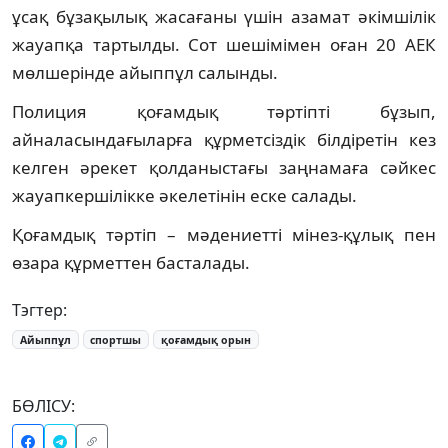
ұсақ бұзақылық жасағаны үшін азамат әкімшілік
жауапқа тартылды. Сот шешімімен оған 20 АЕК
мөлшерінде айыппұл салынды.
Полиция қоғамдық тәртіпті бұзып,
айналасындағыларға құрметсіздік білдіретін кез
келген әрекет қолданыстағы заңнамаға сәйкес
жауапкершілікке әкелетінін еске салады.
Қоғамдық тәртіп – мәдениетті мінез-құлық пен
өзара құрметтен басталады.
Тэгтер:
Айыппұл
спортшы
қоғамдық орын
БӨЛІСУ: