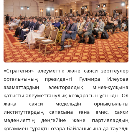
«Стратегия» әлеуметтік және саяси зерттеулер
орталығының президенті Гүлмира Илеуова
азаматтардың электоралдық мінез-құлқына
қатысты әлеуметтанулық көзқарасын ұсынды. Ол
жаңа саяси модельдің орнықтылығы
институттардың сапасына ғана емес, саяси
мәдениеттің деңгейіне және партиялардың
қоғаммен тұрақты өзара байланысына да тәуелді