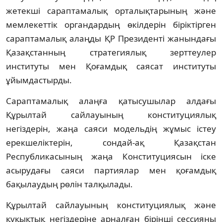
жетекші сараптамалық орталықтарының және
мемлекеттік органдардың өкілдерін біріктірген
сараптамалық алаңды ҚР Президенті жанындағы
Қазақстанның стратегиялық зерттеулер
институты мен Қоғамдық саясат институты
ұйымдастырды.
Сараптамалық алаңға қатысушылар алдағы
Құрылтай сайлауының конституциялық
негіздерін, жаңа саяси модельдің жұмыс істеу
ерекшеліктерін, сондай-ақ Қазақстан
Республикасының жаңа Конституциясын іске
асырудағы саяси партиялар мен қоғамдық
бақылаудың рөлін талқылады.
Құрылтай сайлауының конституциялық және
құқықтық негіздеріне арналған бірінші сессияны