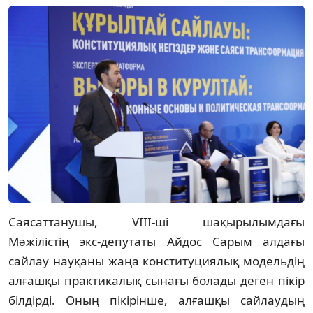
Саясаттанушы, VIII-ші шақырылымдағы
Мәжілістің экс-депутаты Айдос Сарым алдағы
сайлау науқаны жаңа конституциялық модельдің
алғашқы практикалық сынағы болады деген пікір
білдірді. Оның пікірінше, алғашқы сайлаудың