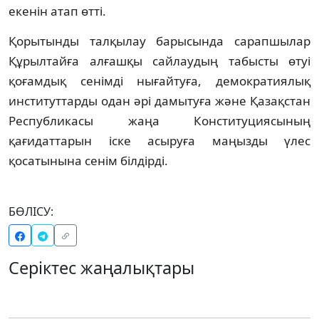
екенін атап өтті.
Қорытынды талқылау барысында сарапшылар
Құрылтайға алғашқы сайлаудың табысты өтуі
қоғамдық сенімді нығайтуға, демократиялық
институттарды одан әрі дамытуға және Қазақстан
Республикасы жаңа Конституциясының
қағидаттарын іске асыруға маңызды үлес
қосатынына сенім білдірді.
БӨЛІСУ:
Серіктес жаңалықтары