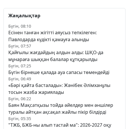
Жаңалықтар
Бүгін, 08:10
Есінен танған жігітті аяусыз тепкілеген:
Павлодарда күдікті қамауға алынды
Бүгін, 07:57
Қайғылы жағдайдың алдын алды: ШҚО-да
мұнараға шыққан балалар құтқарылды
Бүгін, 07:25
Бүгін бірнеше қалада ауа сапасы төмендейді
Бүгін, 06:49
«Бәрі қайта басталады»: Жәнібек Әлімханұлы
тосын жазба жариялады
Бүгін, 06:22
Баян Мақсатқызы тойда әйелдер мен әншілер
туралы айтқан ақсақал жайлы пікір білдірді
Бүгін, 05:35
"ТЖБ, БЖБ-ны алып тастай ма": 2026-2027 оқу