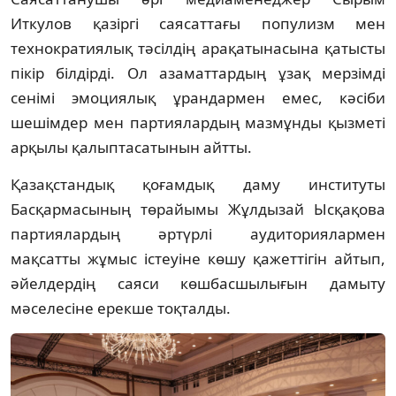
Иткулов қазіргі саясаттағы популизм мен
технократиялық тәсілдің арақатынасына қатысты
пікір білдірді. Ол азаматтардың ұзақ мерзімді
сенімі эмоциялық ұрандармен емес, кәсіби
шешімдер мен партиялардың мазмұнды қызметі
арқылы қалыптасатынын айтты.
Қазақстандық қоғамдық даму институты
Басқармасының төрайымы Жұлдызай Ысқақова
партиялардың әртүрлі аудиториялармен
мақсатты жұмыс істеуіне көшу қажеттігін айтып,
әйелдердің саяси көшбасшылығын дамыту
мәселесіне ерекше тоқталды.