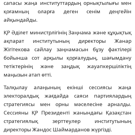
сапасы жаңа институттардың орнықтылығы мен
қоғамның оларға деген сенім деңгейін
айқындайды.
ҚР Әділет министрлігінің Заңнама және құқықтық
ақпарат институтының директоры Жанар
Жігітекова сайлау заңнамасын бұзу фактілері
бойынша сот арқылы қорғалудың, шағымдану
тетіктерінің және заңдық жауапкершіліктің
маңызын атап өтті.
Талқылау алаңының екінші сессиясы жаңа
электоралдық жағдайда саяси партиялардың
стратегиясы мен орны мәселесіне арналды.
Сессияны ҚР Президенті жанындағы Қазақстан
стратегиялық зерттеулер институтының
директоры Жандос Шаймарданов жүргізді.