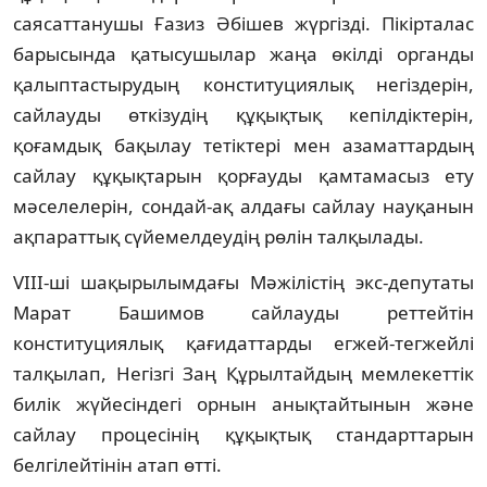
саясаттанушы Ғазиз Әбішев жүргізді. Пікірталас
барысында қатысушылар жаңа өкілді органды
қалыптастырудың конституциялық негіздерін,
сайлауды өткізудің құқықтық кепілдіктерін,
қоғамдық бақылау тетіктері мен азаматтардың
сайлау құқықтарын қорғауды қамтамасыз ету
мәселелерін, сондай-ақ алдағы сайлау науқанын
ақпараттық сүйемелдеудің рөлін талқылады.
VIII-ші шақырылымдағы Мәжілістің экс-депутаты
Марат Башимов сайлауды реттейтін
конституциялық қағидаттарды егжей-тегжейлі
талқылап, Негізгі Заң Құрылтайдың мемлекеттік
билік жүйесіндегі орнын анықтайтынын және
сайлау процесінің құқықтық стандарттарын
белгілейтінін атап өтті.