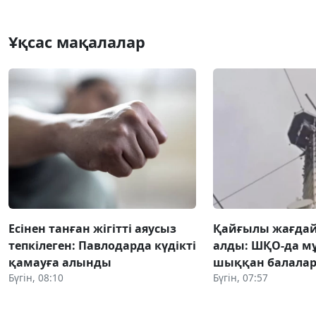
Ұқсас мақалалар
Есінен танған жігітті аяусыз
Қайғылы жағда
тепкілеген: Павлодарда күдікті
алды: ШҚО-да м
қамауға алынды
шыққан балалар
Бүгін, 08:10
Бүгін, 07:57