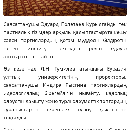
Саясаттанушы Эдуард Полетаев Құрылтайды тек
партиялық тізімдер арқылы қалыптастыруға көшу
саяси партиялардың қоғам мүддесін білдіретін
негізгі институт ретіндегі рөлін едәуір
арттыратынын айтты.
Өз кезегінде Л.Н. Гумилев атындағы Еуразия
ұлттық университетінің проректоры,
саясаттанушы Индира Рыстина партиялардың
идеологиялық бірегейлігін нығайту, кадрлық
әлеуетін дамыту және түрлі әлеуметтік топтардың
сұраныстарын тереңірек түсіну қажеттігіне
тоқталды.
Саясаттанушы әрі медиаменеджер Сырым