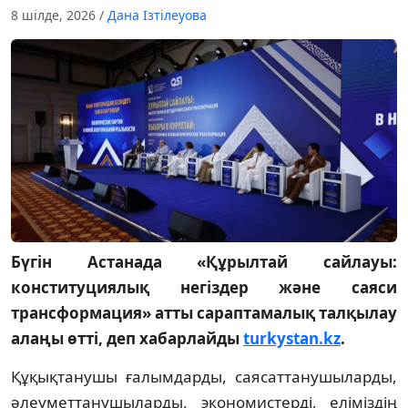
8 шілде, 2026
/
Дана Ізтілеуова
Бүгін Астанада «Құрылтай сайлауы:
конституциялық негіздер және саяси
трансформация» атты сараптамалық талқылау
алаңы өтті, деп хабарлайды
turkystan.kz
.
Құқықтанушы ғалымдарды, саясаттанушыларды,
әлеуметтанушыларды, экономистерді, еліміздің