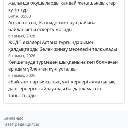
жылында оқушыларды қандай жаңашылдықтар
күтіп тұр
Бүгін, 05:00
Аптап ыстық: Қазгидромет ауа райына
байланысты ескерту жасады
6 тамыз, 2026
ЖСДП өкілдері Астана тұрғындарымен
қалдықтарды бөлек жинау мәселесін талқылады
6 тамыз, 2026
Көкшетауда түрмеден шыққанына көп болмаған
ер адам үйленген күні ұсталды
6 тамыз, 2026
«Байтақ» партиясының үміткерлері алматылық
дәрігерлерге сайлауалды бағдарламасын
таныстырды
Байланыс
Газет редакциясы