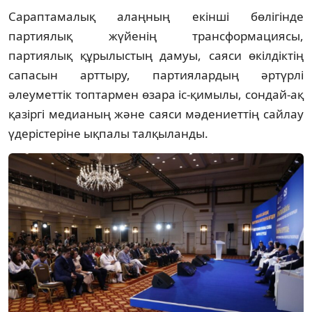
Сараптамалық алаңның екінші бөлігінде
партиялық жүйенің трансформациясы,
партиялық құрылыстың дамуы, саяси өкілдіктің
сапасын арттыру, партиялардың әртүрлі
әлеуметтік топтармен өзара іс-қимылы, сондай-ақ
қазіргі медианың және саяси мәдениеттің сайлау
үдерістеріне ықпалы талқыланды.