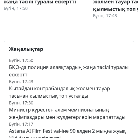
жаңа тәсілі туралы ескертті
жолмен тауар та
Бүгін, 17:50
қылмыстық топ 
Бүгін, 17:43
Жаңалықтар
Бүгін, 17:50
БҚО-да полиция алаяқтардың жаңа тәсілі туралы
ескертті
Бүгін, 17:43
Қытайдан контрабандалық жолмен тауар
тасыған қылмыстық топ ұсталды
Бүгін, 17:30
Министр күрестен әлем чемпионатының
жеңімпаздары мен жүлдегерлерін марапаттады
Бүгін, 17:17
Astana AI Film Festival-іне 90 елден 2 мыңға жуық