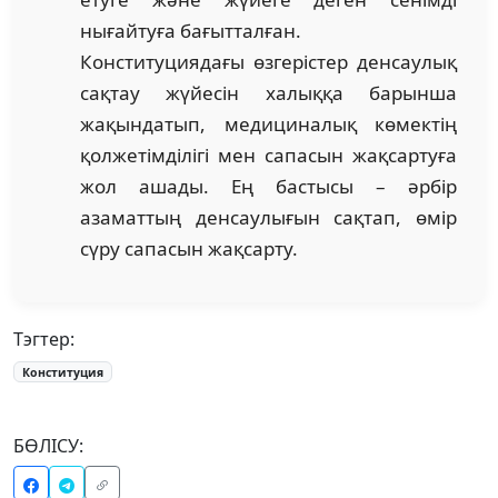
нығайтуға ба­ғыт­талған.
Конституциядағы өзгерістер денсаулық
сақтау жүйесін халыққа барынша
жақындатып, медициналық көмектің
қолжетімділігі мен сапасын жақсартуға
жол ашады. Ең бастысы – әрбір
азаматтың денсаулығын сақтап, өмір
сүру сапасын жақсарту.
Тэгтер:
Конституция
БӨЛІСУ: