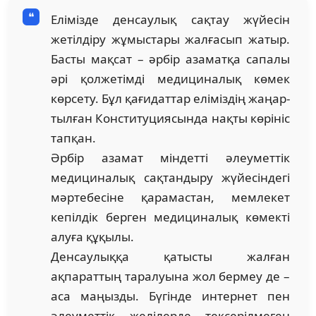
Елімізде денсаулық сақтау жүйесін
жетіл­діру жұмыстары жал­ғасып жатыр.
Басты мақсат – әрбір азаматқа сапалы
әрі қол­жетімді медици­на­лық көмек
көрсету. Бұл қағидаттар еліміздің жаңар­
тылған Конституциясында нақты көрініс
тапқан.
Әрбір азамат міндетті әлеуметтік
медици­на­лық сақтандыру жүйесіндегі
мәртебесіне қара­мастан, мемлекет
кепілдік берген меди­ци­на­лық көмекті
алуға құқылы.
Денсаулыққа қатысты жалған
ақпараттың та­ралуына жол бермеу де –
аса маңызды. Бүгін­де интернет пен
әлеуметтік желілерде тексеріл­меген