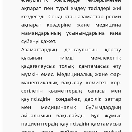
ақпарат пен түрлі емдеу тәсілдері жиі
кездеседі. Сондықтан азаматтар ресми
ақпарат көз­деріне және медицина
мамандарының ұсы­нымдарына ғана
сүйенуі қажет.
Азаматтардың денсаулығын қорғау
құқы­ғын тиімді мемлекеттік
қадағалаусыз толық қамта­ма­сыз ету
мүмкін емес. Медициналық және фар­
мацевтикалық бақылау комитеті көр­
сетілетін қызметтердің сапасы мен
қауіпсіздігін, сон­д­ай-ақ дәрілік заттар
мен медициналық бұйым­дардың
айналымын бақылайды. Бұл жұ­мыс
пациенттер­дің қауіпсіздігін қамтамасыз
етуге және жүйеге деген сенімді