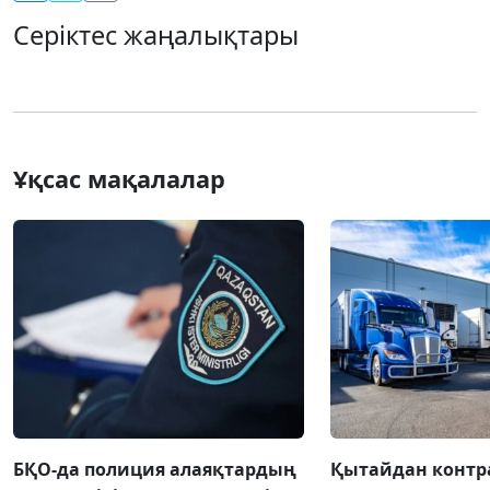
Серіктес жаңалықтары
Ұқсас мақалалар
БҚО-да полиция алаяқтардың
Қытайдан конт