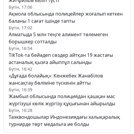
ЖИ-фильм келіп түсті
Бүгін, 17:06
Ақмола облысында полицейлер жоғалып кеткен
баланы 1 сағат ішінде тапты
Бүгін, 17:02
Алматыда 5 млн теңге алимент төлемеген
борышкер сотталды
Бүгін, 16:54
TikTok-та бейәдеп сөздер айтқан 19 жастағы
астаналық қызға айыппұл салынды
Бүгін, 16:42
«Дұғада болайық»: Кенжебек Жанәбілов
жансақтау бөліміне түскенін айтты
Бүгін, 16:39
Жамбыл облысында полициядан қашқан мас
жүргізуші көлік жүргізу құқығынан айырылды
Бүгін, 16:28
Таэквондошылар Индонезиядағы халықаралық
турнирде төрт медальға ие болды