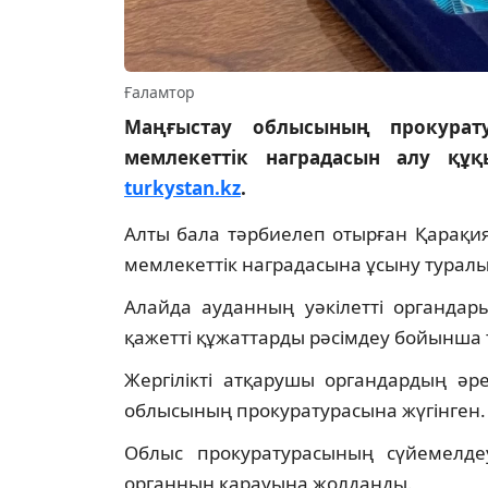
Ғаламтор
Маңғыстау облысының прокурат
мемлекеттік наградасын алу құқ
turkystan.kz
.
Алты бала тәрбиелеп отырған Қарақи
мемлекеттік наградасына ұсыну туралы 
Алайда ауданның уәкілетті органдар
қажетті құжаттарды рәсімдеу бойынша 
Жергілікті атқарушы органдардың әре
облысының прокуратурасына жүгінген.
Облыс прокуратурасының сүйемелдеуі
органның қарауына жолданды.