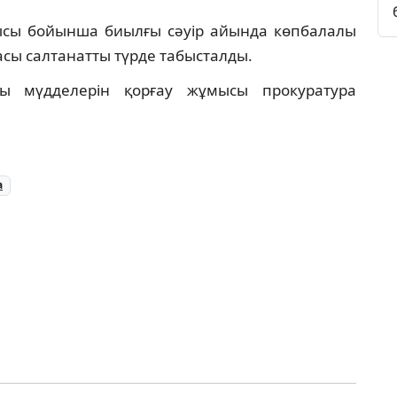
ысы бойынша биылғы сәуір айында көпбалалы
асы салтанатты түрде табысталды.
ы мүдделерін қорғау жұмысы прокуратура
а