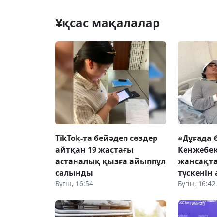
Ұқсас мақалалар
TikTok-та бейәдеп сөздер
«Дұғада 
айтқан 19 жастағы
Кенжебек
астаналық қызға айыппұл
жансақта
салынды
түскенін
Бүгін, 16:54
Бүгін, 16:42