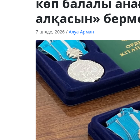
көп балалы ана
алқасын» берм
7 шілде, 2026
/
Алуа Арман