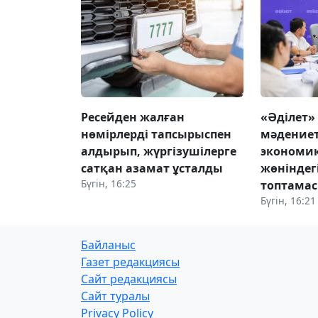
Ресейден жалған
«Әділет»
нөмірлерді тапсырыспен
мәдениет
алдырып, жүргізушілерге
экономи
сатқан азамат ұсталды
жөніндег
Бүгін, 16:25
топтама
Бүгін, 16:21
Байланыс
Газет редакциясы
Сайт редакциясы
Сайт туралы
Privacy Policy