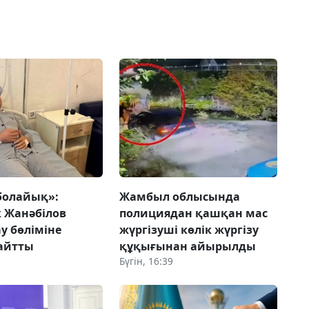
болайық»:
Жамбыл облысында
 Жанәбілов
полициядан қашқан мас
у бөліміне
жүргізуші көлік жүргізу
 айтты
құқығынан айырылды
Бүгін, 16:39