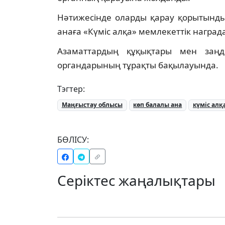
Нәтижесінде оларды қарау қорытынд
анаға «Күміс алқа» мемлекеттік наград
Азаматтардың құқықтары мен заңд
органдарының тұрақты бақылауында.
Тэгтер:
Маңғыстау облысы
көп балалы ана
күміс алқ
БӨЛІСУ:
Серіктес жаңалықтары