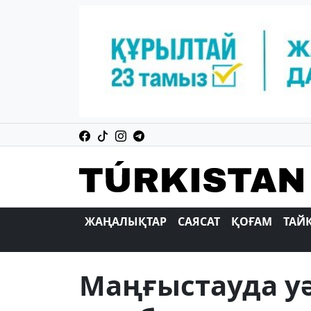
ЖАҢАЛЫҚТАР
САЯСАТ
ҚОҒАМ
ТАЙ
Маңғыстауда уә