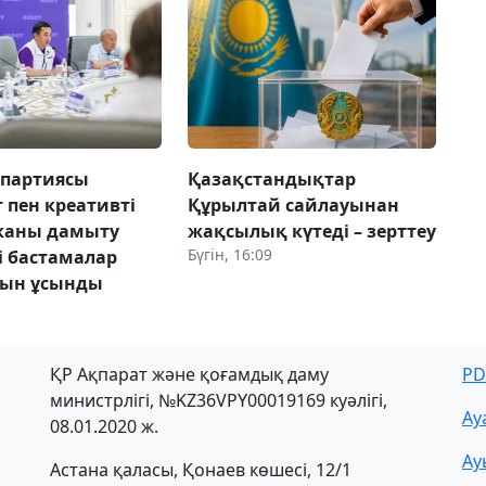
 партиясы
Қазақстандықтар
 пен креативті
Құрылтай сайлауынан
каны дамыту
жақсылық күтеді – зерттеу
Бүгін, 16:09
і бастамалар
сын ұсынды
ҚР Ақпарат және қоғамдық даму
PD
министрлігі, №KZ36VPY00019169 куәлігі,
Ау
08.01.2020 ж.
Ау
Астана қаласы, Қонаев көшесі, 12/1