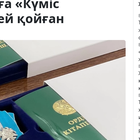
ға «Күміс
ей қойған