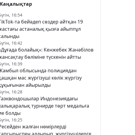
Жаңалықтар
Бүгін, 16:54
TikTok-та бейәдеп сөздер айтқан 19
жастағы астаналық қызға айыппұл
салынды
Бүгін, 16:42
«Дұғада болайық»: Кенжебек Жанәбілов
жансақтау бөліміне түскенін айтты
Бүгін, 16:39
Жамбыл облысында полициядан
қашқан мас жүргізуші көлік жүргізу
құқығынан айырылды
Бүгін, 16:28
Таэквондошылар Индонезиядағы
халықаралық турнирде төрт медальға
ие болды
Бүгін, 16:25
Ресейден жалған нөмірлерді
тапсырыспен алдырып, жүргізушілерге