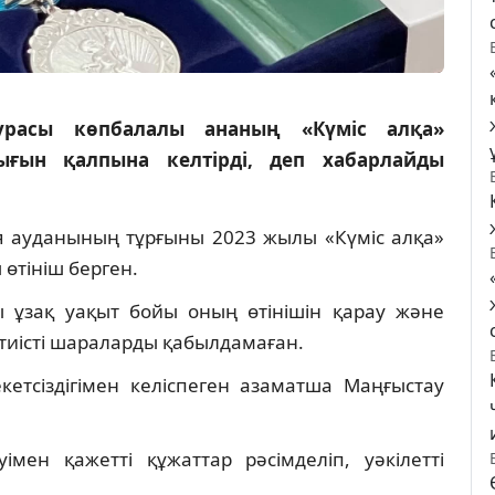
урасы көпбалалы ананың «Күміс алқа»
ығын қалпына келтірді, деп хабарлайды
я ауданының тұрғыны 2023 жылы «Күміс алқа»
өтініш берген.
ы ұзақ уақыт бойы оның өтінішін қарау және
тиісті шараларды қабылдамаған.
кетсіздігімен келіспеген азаматша Маңғыстау
мен қажетті құжаттар рәсімделіп, уәкілетті