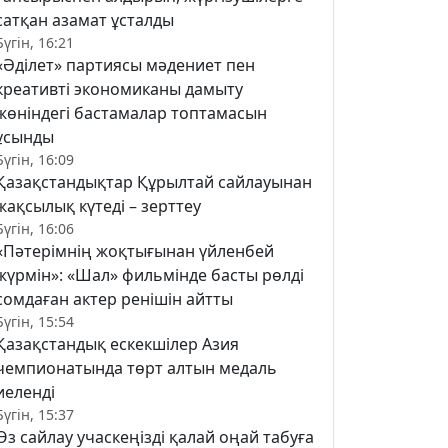
сатқан азамат ұсталды
Бүгін, 16:21
«Әділет» партиясы мәдениет пен
креативті экономиканы дамыту
жөніндегі бастамалар топтамасын
ұсынды
Бүгін, 16:09
Қазақстандықтар Құрылтай сайлауынан
жақсылық күтеді – зерттеу
Бүгін, 16:06
«Пәтерімнің жоқтығынан үйленбей
жүрмін»: «Шал» фильмінде басты рөлді
сомдаған актер ренішін айтты
Бүгін, 15:54
Қазақстандық ескекшілер Азия
чемпионатында төрт алтын медаль
иеленді
Бүгін, 15:37
Өз сайлау учаскеңізді қалай оңай табуға