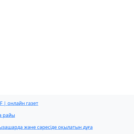
F | онлайн газет
а райы
ызашарда және сәресіде оқылатын дұға