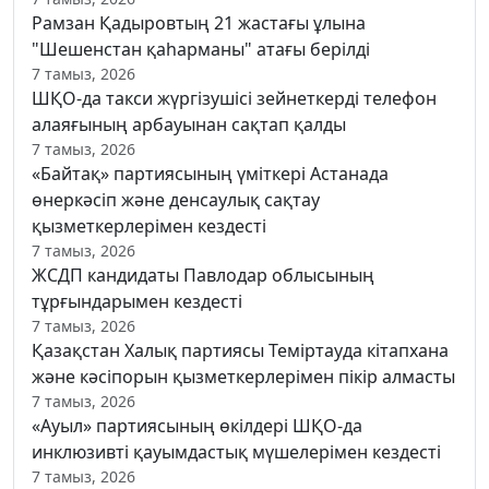
Рамзан Қадыровтың 21 жастағы ұлына
"Шешенстан қаһарманы" атағы берілді
7 тамыз, 2026
ШҚО-да такси жүргізушісі зейнеткерді телефон
алаяғының арбауынан сақтап қалды
7 тамыз, 2026
«Байтақ» партиясының үміткері Астанада
өнеркәсіп және денсаулық сақтау
қызметкерлерімен кездесті
7 тамыз, 2026
ЖСДП кандидаты Павлодар облысының
тұрғындарымен кездесті
7 тамыз, 2026
Қазақстан Халық партиясы Теміртауда кітапхана
және кәсіпорын қызметкерлерімен пікір алмасты
7 тамыз, 2026
«Ауыл» партиясының өкілдері ШҚО-да
инклюзивті қауымдастық мүшелерімен кездесті
7 тамыз, 2026