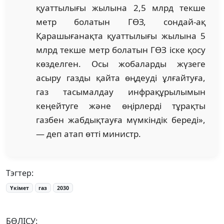
қуаттылығы жылына 2,5 млрд текше
метр болатын ГӨЗ, сондай-ақ
Қарашығанақта қуаттылығы жылына 5
млрд текше метр болатын ГӨЗ іске қосу
көзделген. Осы жобаларды жүзеге
асыру газды қайта өңдеуді ұлғайтуға,
газ тасымалдау инфрақұрылымын
кеңейтуге және өңірлерді тұрақты
газбен жабдықтауға мүмкіндік береді»,
— деп атап өтті министр.
Тэгтер:
Үкімет
газ
2030
БӨЛІСУ: