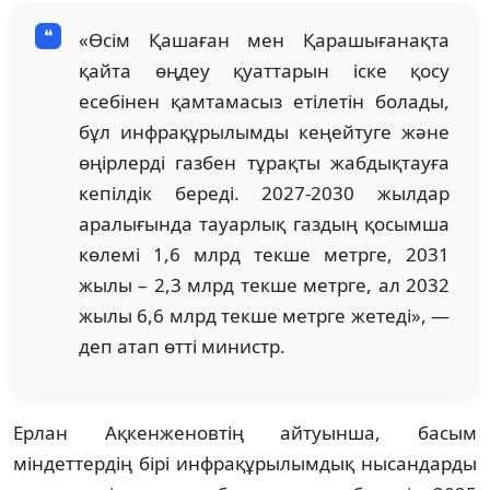
«Өсім Қашаған мен Қарашығанақта
қайта өңдеу қуаттарын іске қосу
есебінен қамтамасыз етілетін болады,
бұл инфрақұрылымды кеңейтуге және
өңірлерді газбен тұрақты жабдықтауға
кепілдік береді. 2027-2030 жылдар
аралығында тауарлық газдың қосымша
көлемі 1,6 млрд текше метрге, 2031
жылы – 2,3 млрд текше метрге, ал 2032
жылы 6,6 млрд текше метрге жетеді», —
деп атап өтті министр.
Ерлан Ақкенженовтің айтуынша, басым
міндеттердің бірі инфрақұрылымдық нысандарды