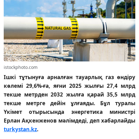
istockphoto.com
Ішкі тұтынуға арналған тауарлық газ өндіру
көлемі 29,6%-ға, яғни 2025 жылғы 27,4 млрд
текше метрден 2032 жылға қарай 35,5 млрд
текше метрге дейін ұлғаяды. Бұл туралы
Үкімет отырысында энергетика министрі
Ерлан Ақкенженов мәлімдеді, деп хабарлайды
turkystan.kz
.