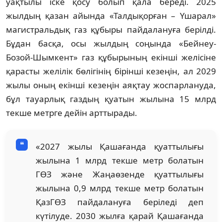
уақтылы іске қосу болып қала береді. 2025
жылдың қазан айында «Талдықорған – Үшарал»
магистральдық газ құбыры пайдалануға берілді.
Бұдан басқа, осы жылдың соңында «Бейнеу-
Бозой-Шымкент» газ құбырының екінші желісіне
қарасты желілік бөлігінің бірінші кезеңін, ал 2029
жылы оның екінші кезеңін аяқтау жоспарлануда,
бұл тауарлық газдың қуатын жылына 15 млрд
текше метрге дейін арттырады.
«2027 жылы Қашағанда қуаттылығы
жылына 1 млрд текше метр болатын
ГӨЗ және Жаңаөзенде қуаттылығы
жылына 0,9 млрд текше метр болатын
ҚазГӨЗ пайдалануға беріледі деп
күтілуде. 2030 жылға қарай Қашағанда