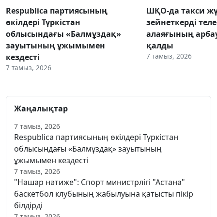
Respublica партиясының
ШҚО-да такси жү
өкілдері Түркістан
зейнеткерді тел
облысындағы «Балмұздақ»
алаяғының арба
зауытының ұжымымен
қалды
7 тамыз, 2026
кездесті
7 тамыз, 2026
Жаңалықтар
7 тамыз, 2026
Respublica партиясының өкілдері Түркістан
облысындағы «Балмұздақ» зауытының
ұжымымен кездесті
7 тамыз, 2026
"Нашар нәтиже": Спорт министрлігі "Астана"
баскетбол клубының жабылуына қатысты пікір
білдірді
7 тамыз, 2026