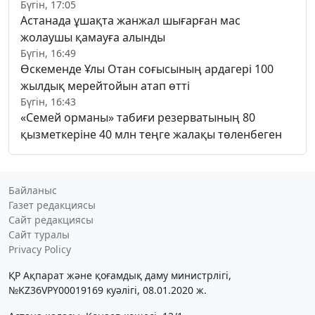
Бүгін, 17:05
Астанада ұшақта жанжал шығарған мас
жолаушы қамауға алынды
Бүгін, 16:49
Өскеменде Ұлы Отан соғысының ардагері 100
жылдық мерейтойын атап өтті
Бүгін, 16:43
«Семей орманы» табиғи резерватының 80
қызметкеріне 40 млн теңге жалақы төленбеген
Байланыс
Газет редакциясы
Сайт редакциясы
Сайт туралы
Privacy Policy
ҚР Ақпарат және қоғамдық даму министрлігі,
№KZ36VPY00019169 куәлігі, 08.01.2020 ж.