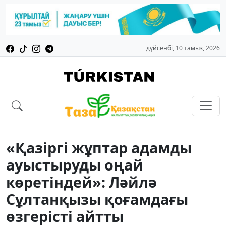
дүйсенбі, 10 тамыз, 2026
«Қазіргі жұптар адамды
ауыстыруды оңай
көретіндей»: Ләйлә
Сұлтанқызы қоғамдағы
өзгерісті айтты