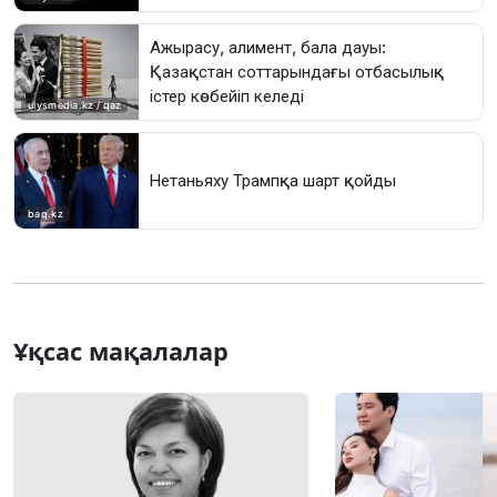
Ұқсас мақалалар