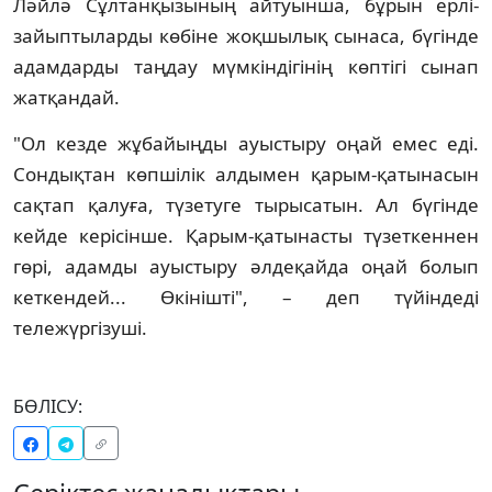
Ләйлә Сұлтанқызының айтуынша, бұрын ерлі-
зайыптыларды көбіне жоқшылық сынаса, бүгінде
адамдарды таңдау мүмкіндігінің көптігі сынап
жатқандай.
"Ол кезде жұбайыңды ауыстыру оңай емес еді.
Сондықтан көпшілік алдымен қарым-қатынасын
сақтап қалуға, түзетуге тырысатын. Ал бүгінде
кейде керісінше. Қарым-қатынасты түзеткеннен
гөрі, адамды ауыстыру әлдеқайда оңай болып
кеткендей... Өкінішті", – деп түйіндеді
тележүргізуші.
БӨЛІСУ: