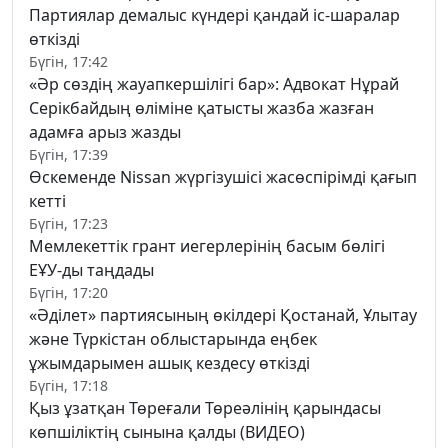
Партиялар демалыс күндері қандай іс-шаралар
өткізді
Бүгін, 17:42
«Әр сөздің жауапкершілігі бар»: Адвокат Нұрай
Серікбайдың өліміне қатысты жазба жазған
адамға арыз жазды
Бүгін, 17:39
Өскеменде Nissan жүргізушісі жасөспірімді қағып
кетті
Бүгін, 17:23
Мемлекеттік грант иегерлерінің басым бөлігі
ЕҰУ-ды таңдады
Бүгін, 17:20
«Әділет» партиясының өкілдері Қостанай, Ұлытау
және Түркістан облыстарында еңбек
ұжымдарымен ашық кездесу өткізді
Бүгін, 17:18
Қыз ұзатқан Төреғали Төреәлінің қарындасы
көпшіліктің сынына қалды (ВИДЕО)