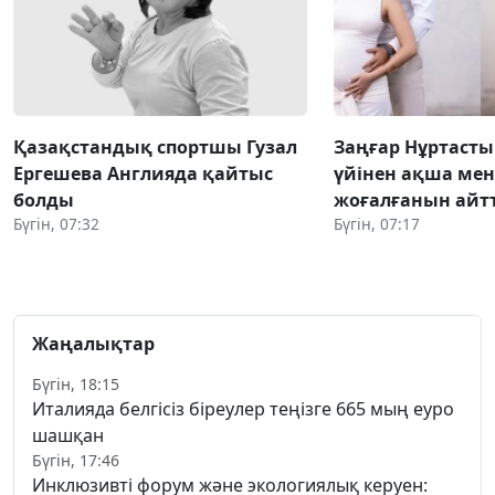
Қазақстандық спортшы Гузал
Заңғар Нұртаст
Ергешева Англияда қайтыс
үйінен ақша мен
болды
жоғалғанын айт
Бүгін, 07:32
Бүгін, 07:17
Жаңалықтар
Бүгін, 18:15
Италияда белгісіз біреулер теңізге 665 мың еуро
шашқан
Бүгін, 17:46
Инклюзивті форум және экологиялық керуен: