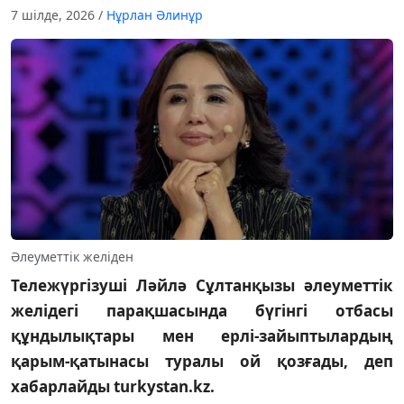
7 шілде, 2026
/
Нұрлан Әлинұр
Әлеуметтік желіден
Тележүргізуші Ләйлә Сұлтанқызы әлеуметтік
желідегі парақшасында бүгінгі отбасы
құндылықтары мен ерлі-зайыптылардың
қарым-қатынасы туралы ой қозғады, деп
хабарлайды turkystan.kz.