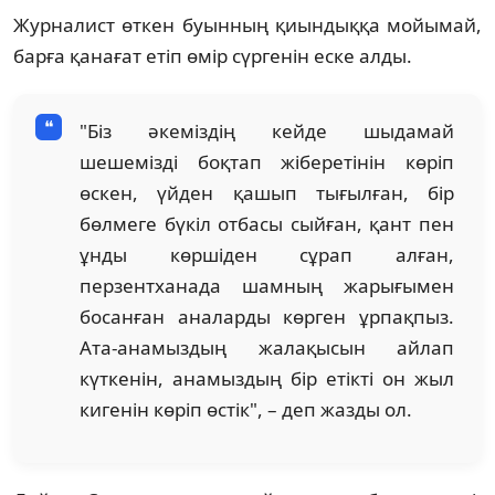
Журналист өткен буынның қиындыққа мойымай,
барға қанағат етіп өмір сүргенін еске алды.
"Біз әкеміздің кейде шыдамай
шешемізді боқтап жіберетінін көріп
өскен, үйден қашып тығылған, бір
бөлмеге бүкіл отбасы сыйған, қант пен
ұнды көршіден сұрап алған,
перзентханада шамның жарығымен
босанған аналарды көрген ұрпақпыз.
Ата-анамыздың жалақысын айлап
күткенін, анамыздың бір етікті он жыл
кигенін көріп өстік", – деп жазды ол.