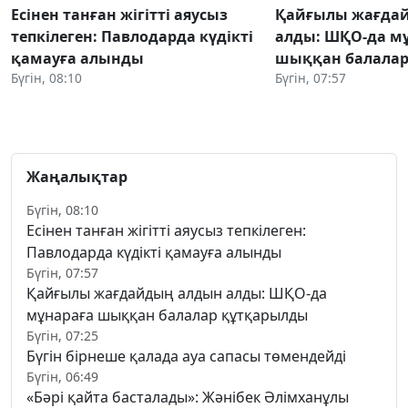
Есінен танған жігітті аяусыз
Қайғылы жағда
тепкілеген: Павлодарда күдікті
алды: ШҚО-да м
қамауға алынды
шыққан балалар
Бүгін, 08:10
Бүгін, 07:57
Жаңалықтар
Бүгін, 08:10
Есінен танған жігітті аяусыз тепкілеген:
Павлодарда күдікті қамауға алынды
Бүгін, 07:57
Қайғылы жағдайдың алдын алды: ШҚО-да
мұнараға шыққан балалар құтқарылды
Бүгін, 07:25
Бүгін бірнеше қалада ауа сапасы төмендейді
Бүгін, 06:49
«Бәрі қайта басталады»: Жәнібек Әлімханұлы