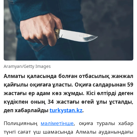
Aramyan/Getty Images
Алматы қаласында болған отбасылық жанжал
қайғылы оқиғаға ұласты. Оқиға салдарынан 59
жастағы ер адам көз жұмды. Кісі өлтірді деген
күдікпен оның 34 жастағы өгей ұлы ұсталды,
деп хабарлайды
turkystan.kz
.
Полицияның
мәліметінше
, оқиға туралы хабар
түнгі сағат үш шамасында Алмалы ауданындағы