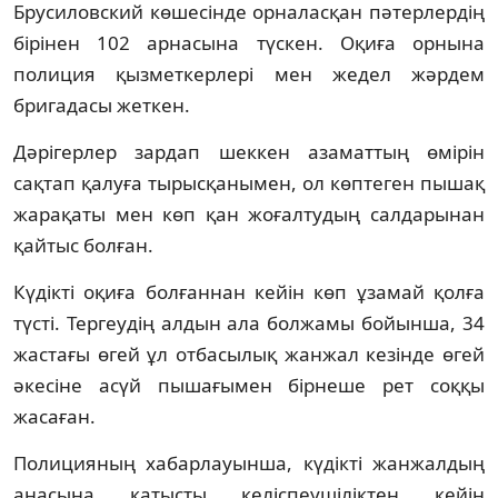
Брусиловский көшесінде орналасқан пәтерлердің
бірінен 102 арнасына түскен. Оқиға орнына
полиция қызметкерлері мен жедел жәрдем
бригадасы жеткен.
Дәрігерлер зардап шеккен азаматтың өмірін
сақтап қалуға тырысқанымен, ол көптеген пышақ
жарақаты мен көп қан жоғалтудың салдарынан
қайтыс болған.
Күдікті оқиға болғаннан кейін көп ұзамай қолға
түсті. Тергеудің алдын ала болжамы бойынша, 34
жастағы өгей ұл отбасылық жанжал кезінде өгей
әкесіне асүй пышағымен бірнеше рет соққы
жасаған.
Полицияның хабарлауынша, күдікті жанжалдың
анасына қатысты келіспеушіліктен кейін