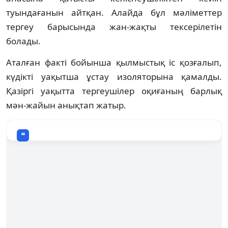
туындағанын айтқан. Алайда бұл мәліметтер
тергеу барысында жан-жақты тексерілетін
болады.
Аталған факті бойынша қылмыстық іс қозғалып,
күдікті уақытша ұстау изоляторына қамалды.
Қазіргі уақытта тергеушілер оқиғаның барлық
мән-жайын анықтап жатыр.