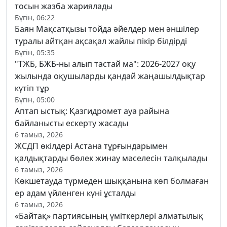
тосын жазба жариялады
Бүгін, 06:22
Баян Мақсатқызы тойда әйелдер мен әншілер
туралы айтқан ақсақал жайлы пікір білдірді
Бүгін, 05:35
"ТЖБ, БЖБ-ны алып тастай ма": 2026-2027 оқу
жылында оқушыларды қандай жаңашылдықтар
күтіп тұр
Бүгін, 05:00
Аптап ыстық: Қазгидромет ауа райына
байланысты ескерту жасады
6 тамыз, 2026
ЖСДП өкілдері Астана тұрғындарымен
қалдықтарды бөлек жинау мәселесін талқылады
6 тамыз, 2026
Көкшетауда түрмеден шыққанына көп болмаған
ер адам үйленген күні ұсталды
6 тамыз, 2026
«Байтақ» партиясының үміткерлері алматылық