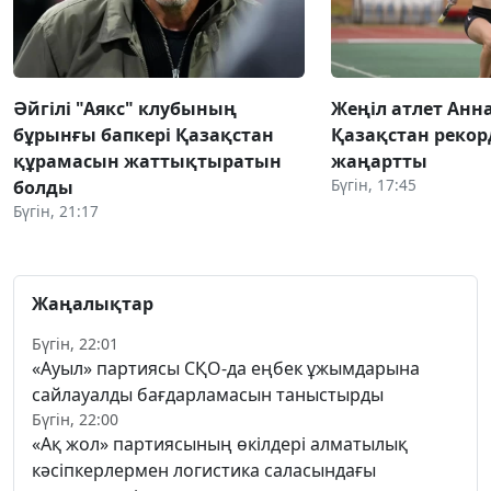
Әйгілі "Аякс" клубының
Жеңіл атлет Анн
бұрынғы бапкері Қазақстан
Қазақстан реко
құрамасын жаттықтыратын
жаңартты
Бүгін, 17:45
болды
Бүгін, 21:17
Жаңалықтар
Бүгін, 22:01
«Ауыл» партиясы СҚО-да еңбек ұжымдарына
сайлауалды бағдарламасын таныстырды
Бүгін, 22:00
«Ақ жол» партиясының өкілдері алматылық
кәсіпкерлермен логистика саласындағы