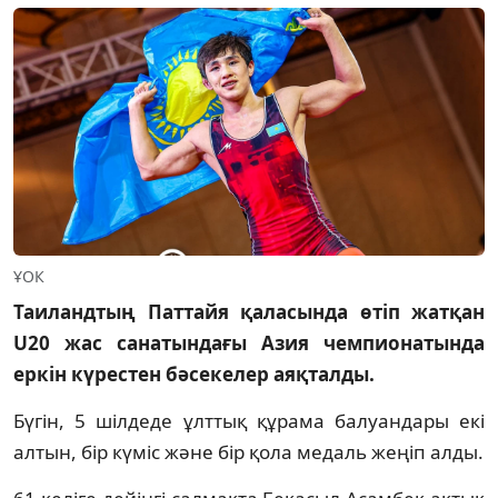
ҰОК
Таиландтың Паттайя қаласында өтіп жатқан
U20 жас санатындағы Азия чемпионатында
еркін күрестен бәсекелер аяқталды.
Бүгін, 5 шілдеде ұлттық құрама балуандары екі
алтын, бір күміс және бір қола медаль жеңіп алды.