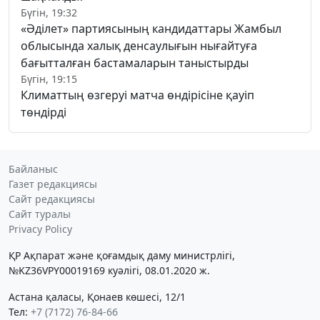
Бүгін, 19:32
«Әділет» партиясының кандидаттары Жамбыл
облысында халық денсаулығын нығайтуға
бағытталған бастамаларын таныстырды
Бүгін, 19:15
Климаттың өзгеруі матча өндірісіне қауіп
төндірді
Байланыс
Газет редакциясы
Сайт редакциясы
Сайт туралы
Privacy Policy
ҚР Ақпарат және қоғамдық даму министрлігі,
№KZ36VPY00019169 куәлігі, 08.01.2020 ж.
Астана қаласы, Қонаев көшесі, 12/1
Тел:
+7 (7172) 76-84-66