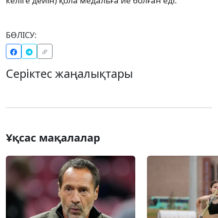
келіге дейін) қола медальға ие болған еді.
БӨЛІСУ:
Серіктес жаңалықтары
Ұқсас мақалалар