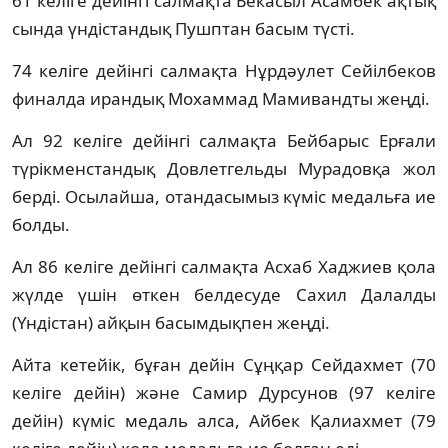
61 келіге дейінгі салмақта Бекасыл Асамбек ақтық
сында үндістандық Пушптан басым түсті.
74 келіге дейінгі салмақта Нұрдәулет Сейілбеков
финалда ирандық Мохаммад Мамивандты жеңді.
Ал 92 келіге дейінгі салмақта Бейбарыс Ерғали
түрікменстандық Довлетгельды Мурадовқа жол
берді. Осылайша, отандасымыз күміс медальға ие
болды.
Ал 86 келіге дейінгі салмақта Асхаб Хаджиев қола
жүлде үшін өткен белдесуде Сахил Далалды
(Үндістан) айқын басымдықпен жеңді.
Айта кетейік, бұған дейін Сұңқар Сейдахмет (70
келіге дейін) және Самир Дурсунов (97 келіге
дейін) күміс медаль алса, Айбек Қалиахмет (79