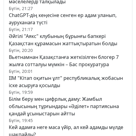
мәселелерді талқылады
Бүгін, 21:27
ChatGPT-дің кеңесіне сенген ер адам уланып,
ауруханаға түсті
Бүгін, 21:17
Әйгілі "Аякс" клубының бұрынғы бапкері
Қазақстан құрамасын жаттықтыратын болды
Бүгін, 20:20
Вьетнамнан Қазақстанға жеткізілген блогер 7
жылға сотталуы мүмкін – Бас прокуратура
Бүгін, 20:01
ІІМ "Кітап оқитын ұлт" республикалық жобасын
іске асыруға қосылды
Бүгін, 19:59
Білім беру мен цифрлық даму: Жамбыл
облысының тұрғындары «Әділет» партиясына
қандай ұсыныстарын айтты
Бүгін, 19:45
Кей адамға неге маса үйір, ал кей адамды мүлде
шақпайды?