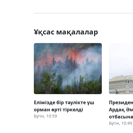
Ұқсас мақалалар
Елімізде бір тәулікте үш
Президен
орман өрті тіркелді
Ардақ Ә
Бүгін, 10:59
отбасына
Бүгін, 10:49