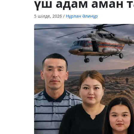
үш адам аман 
5 шілде, 2026
/
Нұрлан Әлинұр