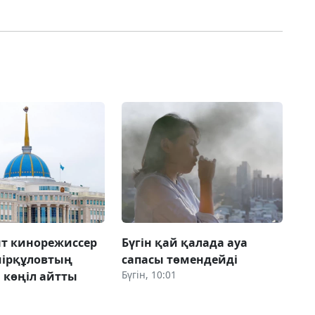
т кинорежиссер
Бүгін қай қалада ауа
мірқұловтың
сапасы төмендейді
Бүгін, 10:01
 көңіл айтты