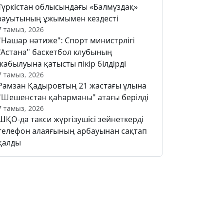
Түркістан облысындағы «Балмұздақ»
зауытының ұжымымен кездесті
7 тамыз, 2026
"Нашар нәтиже": Спорт министрлігі
"Астана" баскетбол клубының
жабылуына қатысты пікір білдірді
7 тамыз, 2026
Рамзан Қадыровтың 21 жастағы ұлына
"Шешенстан қаһарманы" атағы берілді
7 тамыз, 2026
ШҚО-да такси жүргізушісі зейнеткерді
телефон алаяғының арбауынан сақтап
қалды