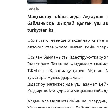
Lada.kz
Маңғыстау облысында Ақтаудан «
байланысқа шықпай қалған үш аз
turkystan.kz.
Облыстық төтенше жағдайлар қызметін
автокөлікпен жолға шығып, кейін олар
Осыған байланысты іздестіру-құтқару
Іздестіруге Төтенше жағдайлар минист
ТЖМ-нің «Қазавиақұтқару» АҚ-ның 
туыстары жұмылдырылды.
Іздестіру нәтижесінде үш азамат Б
Қыдырша-Ата қорымы маңынан табылд
Алдын ала мәлімет бойынша, олардың а
Жоғалған азаматтарды Бейнеу ауданды