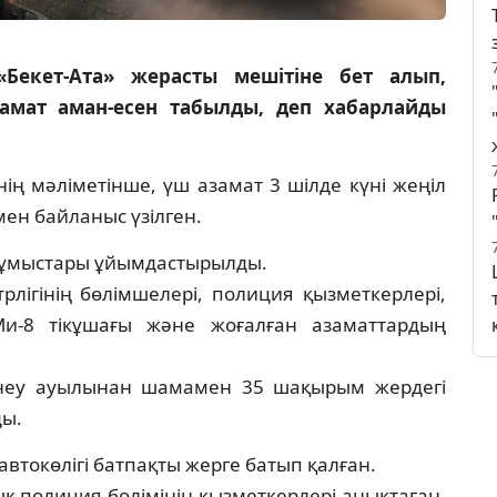
Бекет-Ата» жерасты мешітіне бет алып,
амат аман-есен табылды, деп хабарлайды
ің мәліметінше, үш азамат 3 шілде күні жеңіл
мен байланыс үзілген.
 жұмыстары ұйымдастырылды.
рлігінің бөлімшелері, полиция қызметкерлері,
Ми-8 тікұшағы және жоғалған азаматтардың
ейнеу ауылынан шамамен 35 шақырым жердегі
ы.
втокөлігі батпақты жерге батып қалған.
қ полиция бөлімінің қызметкерлері анықтаған.