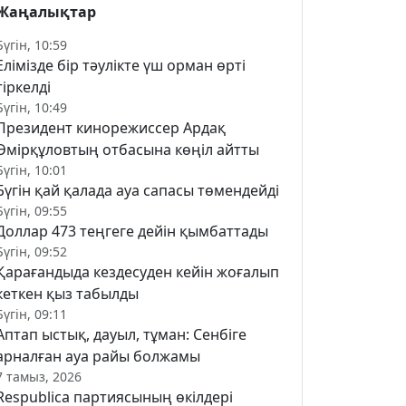
Жаңалықтар
Бүгін, 10:59
Елімізде бір тәулікте үш орман өрті
тіркелді
Бүгін, 10:49
Президент кинорежиссер Ардақ
Әмірқұловтың отбасына көңіл айтты
Бүгін, 10:01
Бүгін қай қалада ауа сапасы төмендейді
Бүгін, 09:55
Доллар 473 теңгеге дейін қымбаттады
Бүгін, 09:52
Қарағандыда кездесуден кейін жоғалып
кеткен қыз табылды
Бүгін, 09:11
Аптап ыстық, дауыл, тұман: Сенбіге
арналған ауа райы болжамы
7 тамыз, 2026
Respublica партиясының өкілдері