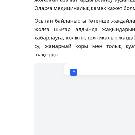
Оларға медициналық көмек қажет бол
Осыған байланысты Төтенше жағдайла
жолға шығар алдында жақындары
хабарлауға, көліктің техникалық жағдай
су, жанармай қоры мен толық қуа
шақырды.