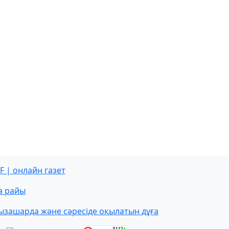
F | онлайн газет
а райы
ызашарда және сәресіде оқылатын дұға