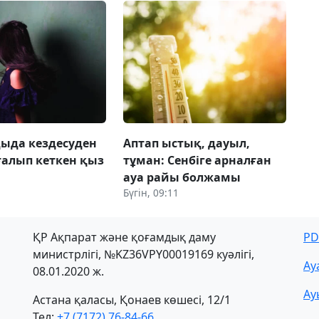
ыда кездесуден
Аптап ыстық, дауыл,
ғалып кеткен қыз
тұман: Сенбіге арналған
ауа райы болжамы
Бүгін, 09:11
ҚР Ақпарат және қоғамдық даму
PD
министрлігі, №KZ36VPY00019169 куәлігі,
Ау
08.01.2020 ж.
Ау
Астана қаласы, Қонаев көшесі, 12/1
Тел:
+7 (7172) 76-84-66