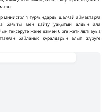
маған.
р министрлігі тұрғындарды шалғай аймақтарға
на бағыты мен қайту уақытын алдын ала
ын тексеруге және өзімен бірге жеткілікті ауыз
тталған байланыс құралдарын алып жүруге