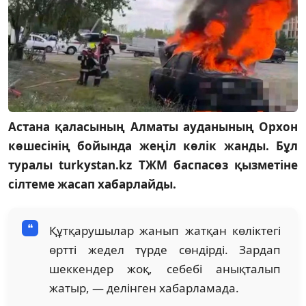
Астана қаласының Алматы ауданының Орхон
көшесінің бойында жеңіл көлік жанды. Бұл
туралы turkystan.kz ТЖМ баспасөз қызметіне
сілтеме жасап хабарлайды.
Құтқарушылар жанып жатқан көліктегі
өртті жедел түрде сөндірді. Зардап
шеккендер жоқ, себебі анықталып
жатыр, — делінген хабарламада.