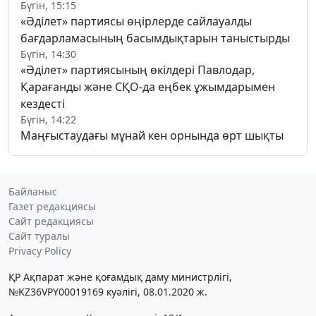
Бүгін, 15:15
«Әділет» партиясы өңірлерде сайлауалды
бағдарламасының басымдықтарын таныстырды
Бүгін, 14:30
«Әділет» партиясының өкілдері Павлодар,
Қарағанды және СҚО-да еңбек ұжымдарымен
кездесті
Бүгін, 14:22
Маңғыстаудағы мұнай кен орнында өрт шықты
Байланыс
Газет редакциясы
Сайт редакциясы
Сайт туралы
Privacy Policy
ҚР Ақпарат және қоғамдық даму министрлігі,
№KZ36VPY00019169 куәлігі, 08.01.2020 ж.