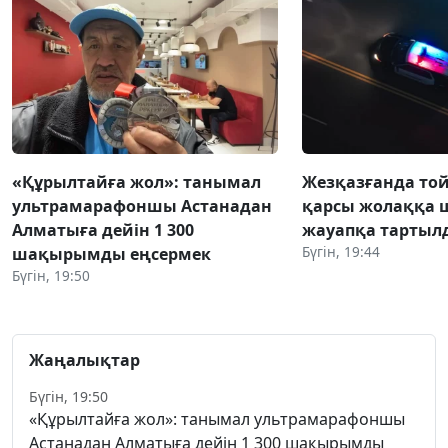
«Құрылтайға жол»: танымал
Жезқазғанда той
ультрамарафоншы Астанадан
қарсы жолаққа 
Алматыға дейін 1 300
жауапқа тартыл
Бүгін, 19:44
шақырымды еңсермек
Бүгін, 19:50
Жаңалықтар
Бүгін, 19:50
«Құрылтайға жол»: танымал ультрамарафоншы
Астанадан Алматыға дейін 1 300 шақырымды