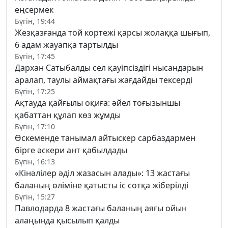
еңсермек
Бүгін, 19:44
Жезқазғанда той кортежі қарсы жолаққа шығып,
6 адам жауапқа тартылды
Бүгін, 17:45
Дархан Сатыбалды сел қауіпсіздігі нысандарын
аралап, таулы аймақтағы жағдайды тексерді
Бүгін, 17:25
Ақтауда қайғылы оқиға: әйел тоғызыншы
қабаттан құлап көз жұмды
Бүгін, 17:10
Өскеменде танымал айтыскер сарбаздармен
бірге әскери ант қабылдады
Бүгін, 16:13
«Кінәлілер әділ жазасын алады»: 13 жастағы
баланың өліміне қатысты іс сотқа жіберілді
Бүгін, 15:27
Павлодарда 8 жастағы баланың аяғы ойын
алаңында қысылып қалды