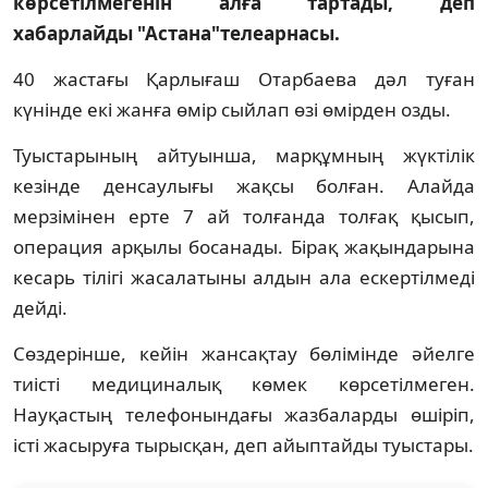
көрсетілмегенін алға тартады, деп
хабарлайды "Астана"телеарнасы.
40 жастағы Қарлығаш Отарбаева дәл туған
күнінде екі жанға өмір сыйлап өзі өмірден озды.
Туыстарының айтуынша, марқұмның жүктілік
кезінде денсаулығы жақсы болған. Алайда
мерзімінен ерте 7 ай толғанда толғақ қысып,
операция арқылы босанады. Бірақ жақындарына
кесарь тілігі жасалатыны алдын ала ескертілмеді
дейді.
Сөздерінше, кейін жансақтау бөлімінде әйелге
тиісті медициналық көмек көрсетілмеген.
Науқастың телефонындағы жазбаларды өшіріп,
істі жасыруға тырысқан, деп айыптайды туыстары.