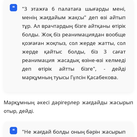
"3 этажға 6 палатаға шығарды мені,
менің жағдайым жақсы" деп өзі айтып
тұр. Ал врачтардың бізге айтқаны өтірік
болды. Жоқ біз реанимациядан вообще
қозғаған жоқпыз, сол жерде жатты, сол
жерде қайтыс болды, біз 3 сағат
реанимация жасадық өзіне-өзі келмеді
деп өтірік айтты бізге", - дейді
марқұмның туысы Гүлсін Қасабекова.
Марқұмның әкесі дәрігерлер жағдайды жасырып
отыр, дейді.
"Не жағдай болды оның бәрін жасырып