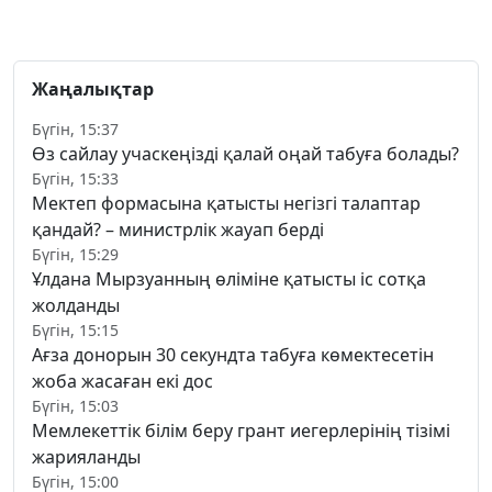
Жаңалықтар
Бүгін, 15:37
Өз сайлау учаскеңізді қалай оңай табуға болады?
Бүгін, 15:33
Мектеп формасына қатысты негізгі талаптар
қандай? – министрлік жауап берді
Бүгін, 15:29
Ұлдана Мырзуанның өліміне қатысты іс сотқа
жолданды
Бүгін, 15:15
Ағза донорын 30 секундта табуға көмектесетін
жоба жасаған екі дос
Бүгін, 15:03
Мемлекеттік білім беру грант иегерлерінің тізімі
жарияланды
Бүгін, 15:00