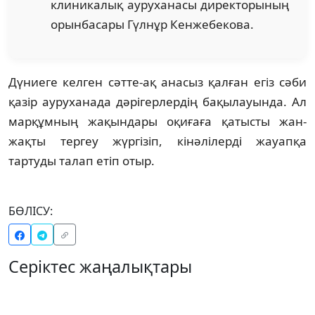
клиникалық ауруханасы директорының
орынбасары Гүлнұр Кенжебекова.
Дүниеге келген сәтте-ақ анасыз қалған егіз сәби
қазір ауруханада дәрігерлердің бақылауында. Ал
марқұмның жақындары оқиғаға қатысты жан-
жақты тергеу жүргізіп, кінәлілерді жауапқа
тартуды талап етіп отыр.
БӨЛІСУ:
Серіктес жаңалықтары