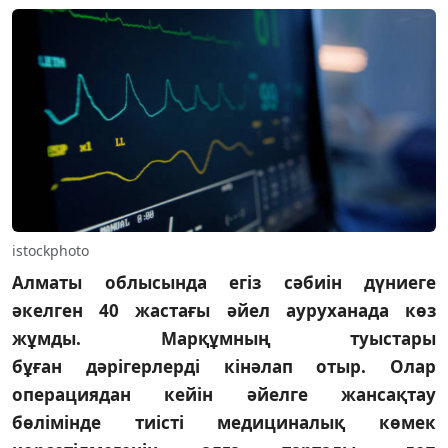
istockphoto
Алматы облысында егіз сәбиін дүниеге
әкелген 40 жастағы әйел ауруханада көз
жұмды. Марқұмның туыстары
бұған дәрігерлерді кінәлап отыр. Олар
операциядан кейін әйелге жансақтау
бөлімінде тиісті медициналық көмек