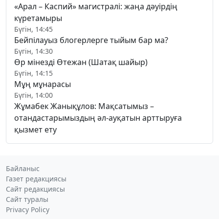
«Арал – Каспий» магистралі: жаңа дәуірдің
күретамыры
Бүгін, 14:45
Бейпілауыз блогерлерге тыйым бар ма?
Бүгін, 14:30
Өр мінезді Өтежан (Шатақ шайыр)
Бүгін, 14:15
Мұң мұнарасы
Бүгін, 14:00
Жұмабек Жанықұлов: Мақсатымыз –
отандастарымыздың әл-ауқатын арттыруға
қызмет ету
Байланыс
Газет редакциясы
Сайт редакциясы
Сайт туралы
Privacy Policy