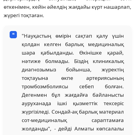
өткенімен, кейін әйелдің жағдайы күрт нашарлап,
жүрегі тоқтаған.
"Науқастың өмірін сақтап қалу үшін
қолдан келген барлық медициналық
шара қабылданды. Өкінішке қарай,
нәтиже болмады. Біздің клиникалық
диагнозымыз бойынша, жүректің
тоқтауына өкпе артериясының
тромбоэмболиясы себеп болған.
Дегенмен бұл жағдайға байланысты
ауруханада ішкі қызметтік тексеріс
жүргізіледі. Сондай-ақ барлық материал
сот-медициналық сараптамаға
жолданды", - дейді Алматы көпсалалы