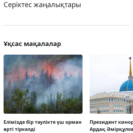
Серіктес жаңалықтары
Ұқсас мақалалар
Елімізде бір тәулікте үш орман
Президент кино
өрті тіркелді
Ардақ Әмірқұло