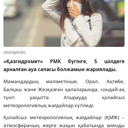
istockphoto
«Қазгидромет» РМК бүгінге, 5 шілдеге
арналған ауа сапасы болжамын жариялады.
Мамандардың мәліметінше, Орал, Ақтөбе,
Балқаш және Жезқазған қалаларында, сондай-ақ
түнгі уақытта Атырауда қолайсыз
метеорологиялық жағдайлар күтіледі.
Қолайсыз метеорологиялық жағдайлар (ҚМЖ) –
атмосфераның жерге жақын қабатында зиянды