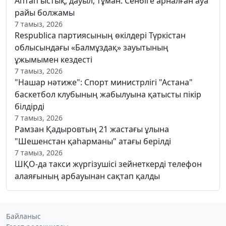
Аптап ыстық, дауыл, тұман: Сенбіге арналған ауа
райы болжамы
7 тамыз, 2026
Respublica партиясының өкілдері Түркістан
облысындағы «Балмұздақ» зауытының
ұжымымен кездесті
7 тамыз, 2026
"Нашар нәтиже": Спорт министрлігі "Астана"
баскетбол клубының жабылуына қатысты пікір
білдірді
7 тамыз, 2026
Рамзан Қадыровтың 21 жастағы ұлына
"Шешенстан қаһарманы" атағы берілді
7 тамыз, 2026
ШҚО-да такси жүргізушісі зейнеткерді телефон
алаяғының арбауынан сақтап қалды
Байланыс