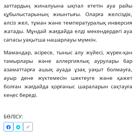
заттардың жиналуына ықпал ететін ауа райы
құбылыстарының жиынтығы. Оларға желсіздік,
әлсіз жел, тұман және температуралық инверсия
жатады. Мұндай жағдайда елді мекендердегі ауа
сапасы уақытша нашарлауы мүмкін.
Мамандар, әсіресе, тыныс алу жүйесі, жүрек-қан
тамырлары және аллергиялық аурулары бар
азаматтарға ашық ауада ұзақ уақыт болмауға,
ауыр дене жүктемесін шектеуге және қажет
болған жағдайда қорғаныс шараларын сақтауға
кеңес береді.
БӨЛІСУ: