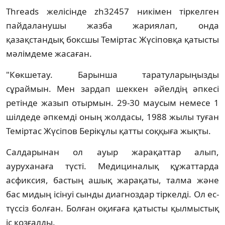
Threads желісінде zh32457 никімен тіркелген
пайдаланушы жазба жариялап, онда
қазақстандық боксшы Теміртас Жүсіповқа қатысты
мәлімдеме жасаған.
"Көкшетау. Барынша таратуларыңызды
сұраймын. Мен зардап шеккен әйелдің әпкесі
ретінде жазып отырмын. 29-30 маусым немесе 1
шілдеде әпкемді оның жолдасы, 1988 жылы туған
Теміртас Жүсіпов Берікұлы қатты соққыға жықты.
Салдарынан ол ауыр жарақаттар алып,
ауруханаға түсті. Медициналық құжаттарда
асфиксия, бастың ашық жарақаты, талма және
бас мидың ісінуі сынды диагноздар тіркелді. Ол ес-
түссіз болған. Болған оқиғаға қатысты қылмыстық
іс қозғалды.