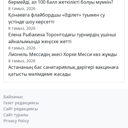
бермейді, ал 100 балл жеткілікті болуы мүмкін?
8 тамыз, 2026
Қонаевта флайбордшы «Әділет» туымен су
үстінде шоу көрсетті
8 тамыз, 2026
Елена Рыбакина Торонтодағы турнирдің үшінші
айналымында жеңіске жетті
8 тамыз, 2026
Лионель Мессидің әкесі Хорхе Месси көз жұмды
8 тамыз, 2026
Астананың бас санитариялық дәрігері вакцинаға
қатысты мәлімдеме жасады
Байланыс
Газет редакциясы
Сайт редакциясы
Сайт туралы
Privacy Policy