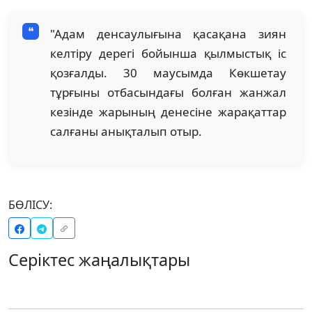
"Адам денсаулығына қасақана зиян
келтіру дерегі бойынша қылмыстық іс
қозғалды. 30 маусымда Көкшетау
тұрғыны отбасындағы болған жанжал
кезінде жарының денесіне жарақаттар
салғаны анықталып отыр.
БӨЛІСУ:
Серіктес жаңалықтары