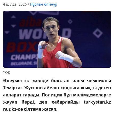
4 шілде, 2026
/
Нұрлан Әлинұр
ҰОК
Әлеуметтік желіде бокстан әлем чемпионы
Теміртас Жүсіпов әйелін соққыға жықты деген
ақпарат тарады. Полиция бұл мәлімдемелерге
жауап берді, деп хабарлайды turkystan.kz
nur.kz-ке сілтеме жасап.