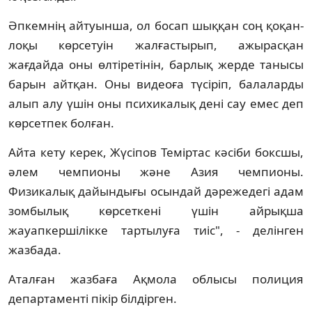
Әпкемнің айтуынша, ол босап шыққан соң қоқан-
лоқы көрсетуін жалғастырып, ажырасқан
жағдайда оны өлтіретінін, барлық жерде танысы
барын айтқан. Оны видеоға түсіріп, балаларды
алып алу үшін оны психикалық дені сау емес деп
көрсетпек болған.
Айта кету керек, Жүсіпов Теміртас кәсіби боксшы,
әлем чемпионы және Азия чемпионы.
Физикалық дайындығы осындай дәрежедегі адам
зомбылық көрсеткені үшін айрықша
жауапкершілікке тартылуға тиіс", - делінген
жазбада.
Аталған жазбаға Ақмола облысы полиция
департаменті пікір білдірген.