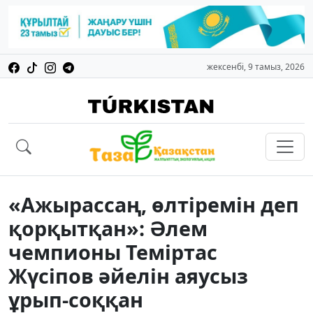
жексенбі, 9 тамыз, 2026
«Ажырассаң, өлтіремін деп
қорқытқан»: Әлем
чемпионы Теміртас
Жүсіпов әйелін аяусыз
ұрып-соққан