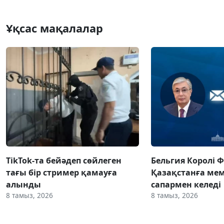
Ұқсас мақалалар
TikTok-та бейәдеп сөйлеген
Бельгия Королі 
тағы бір стример қамауға
Қазақстанға ме
алынды
сапармен келеді
8 тамыз, 2026
8 тамыз, 2026