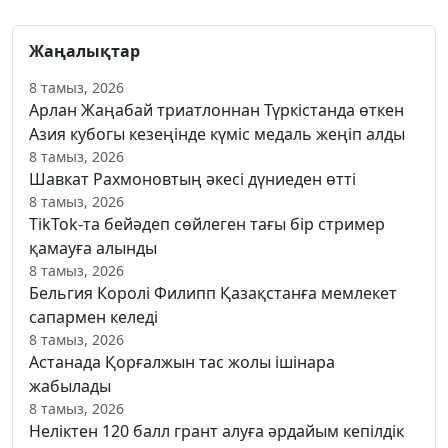
Жаңалықтар
8 тамыз, 2026
Арлан Жаңабай триатлоннан Түркістанда өткен
Азия кубогы кезеңінде күміс медаль жеңіп алды
8 тамыз, 2026
Шавкат Рахмоновтың әкесі дүниеден өтті
8 тамыз, 2026
TikTok-та бейәдеп сөйлеген тағы бір стример
қамауға алынды
8 тамыз, 2026
Бельгия Королі Филипп Қазақстанға мемлекет
сапармен келеді
8 тамыз, 2026
Астанада Қорғалжын тас жолы ішінара
жабылады
8 тамыз, 2026
Неліктен 120 балл грант алуға әрдайым кепілдік