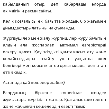
қабылданып отыр, деп хабарлады елорда
әкімдігінің ресми сайты.
Көлік қозғалысы екі бағытта жолдың бір жағымен
ұйымдастырылатыны нақтыланды.
Жүргізушілер мен жаяу жүргіншілер жүру бағытын
алдын ала жоспарлап, ықтимал өзгерістерді
ескеруі қажет. Қауіпсіздікті қамтамасыз ету және
қолайсыздықты азайту үшін уақытша жол
белгілері мен көрсеткіштер орнатылады, деп атап
өтті әкімдік.
Астанада қай көшелер жабық?
Елорданың бірнеше көшесінде жөндеу
жұмыстары жүргізіліп жатыр. Қозғалыс шектелген
және жабылған көшелердің өзекті тізімі: