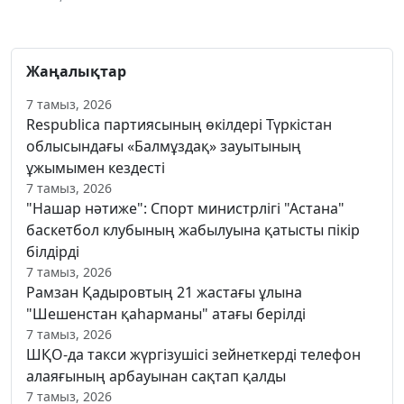
Жаңалықтар
7 тамыз, 2026
Respublica партиясының өкілдері Түркістан
облысындағы «Балмұздақ» зауытының
ұжымымен кездесті
7 тамыз, 2026
"Нашар нәтиже": Спорт министрлігі "Астана"
баскетбол клубының жабылуына қатысты пікір
білдірді
7 тамыз, 2026
Рамзан Қадыровтың 21 жастағы ұлына
"Шешенстан қаһарманы" атағы берілді
7 тамыз, 2026
ШҚО-да такси жүргізушісі зейнеткерді телефон
алаяғының арбауынан сақтап қалды
7 тамыз, 2026