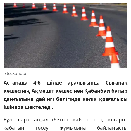
istockphoto
Астанада 4-6 шілде аралығында Сығанақ
көшесінің Ақмешіт көшесінен Қабанбай батыр
даңғылына дейінгі бөлігінде көлік қозғалысы
ішінара шектеледі.
Бұл шара асфальтбетон жабынының жоғарғы
қабатын төсеу жұмысына байланысты