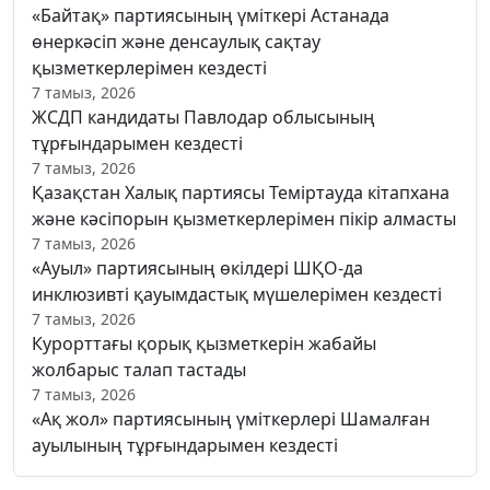
«Байтақ» партиясының үміткері Астанада
өнеркәсіп және денсаулық сақтау
қызметкерлерімен кездесті
7 тамыз, 2026
ЖСДП кандидаты Павлодар облысының
тұрғындарымен кездесті
7 тамыз, 2026
Қазақстан Халық партиясы Теміртауда кітапхана
және кәсіпорын қызметкерлерімен пікір алмасты
7 тамыз, 2026
«Ауыл» партиясының өкілдері ШҚО-да
инклюзивті қауымдастық мүшелерімен кездесті
7 тамыз, 2026
Курорттағы қорық қызметкерін жабайы
жолбарыс талап тастады
7 тамыз, 2026
«Ақ жол» партиясының үміткерлері Шамалған
ауылының тұрғындарымен кездесті