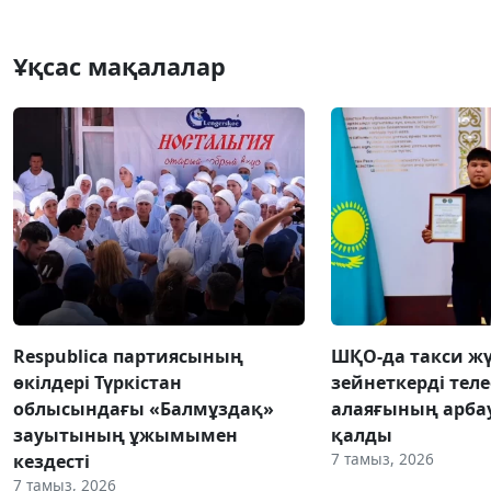
Ұқсас мақалалар
Respublica партиясының
ШҚО-да такси жү
өкілдері Түркістан
зейнеткерді тел
облысындағы «Балмұздақ»
алаяғының арба
зауытының ұжымымен
қалды
7 тамыз, 2026
кездесті
7 тамыз, 2026