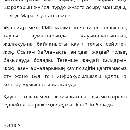
шараларын жүйелі түрде жүзеге асыру маңызды,
— деді Марат Сұлтанғазиев.
«Қазгидромет» РМК мәліметіне сәйкес, облыстың
таулы аумақтарында жауын-шашынның
жалғасуына байланысты қауіп толық сейілген
жоқ. Осыған байланысты өңірдегі жағдай толық
бақылауда болады. Төтенше жағдай салдарын
жою, өзен арналарының қауіпсіздігін қамтамасыз
ету және бүлінген инфрақұрылымды қалпына
келтіру жұмыстары жалғасуда.
Қауіп толығымен жойылғанша қызметкерлер
күшейтілген режимде жұмыс істейтін болады.
БӨЛІСУ: