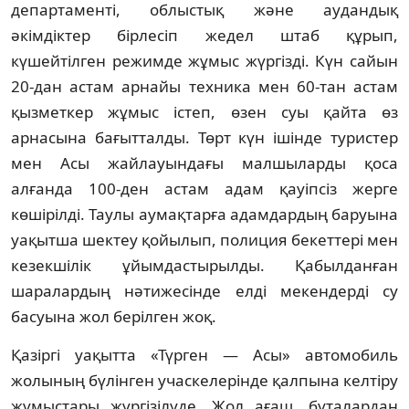
департаменті, облыстық және аудандық
әкімдіктер бірлесіп жедел штаб құрып,
күшейтілген режимде жұмыс жүргізді. Күн сайын
20-дан астам арнайы техника мен 60-тан астам
қызметкер жұмыс істеп, өзен суы қайта өз
арнасына бағытталды. Төрт күн ішінде туристер
мен Асы жайлауындағы малшыларды қоса
алғанда 100-ден астам адам қауіпсіз жерге
көшірілді. Таулы аумақтарға адамдардың баруына
уақытша шектеу қойылып, полиция бекеттері мен
кезекшілік ұйымдастырылды. Қабылданған
шаралардың нәтижесінде елді мекендерді су
басуына жол берілген жоқ.
Қазіргі уақытта «Түрген — Асы» автомобиль
жолының бүлінген учаскелерінде қалпына келтіру
жұмыстары жүргізілуде. Жол ағаш, бұталардан