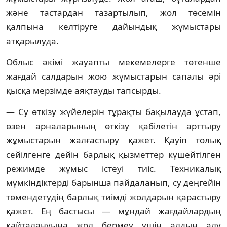
және тастардан тазартылып, жол төсемін
қалпына келтіруге дайындық жұмыстары
атқарылуда.
Облыс әкімі жауапты мекемелерге төтенше
жағдай салдарын жою жұмыстарын сапалы әрі
қысқа мерзімде аяқтауды тапсырды.
— Су өткізу жүйелерін тұрақты бақылауда ұстап,
өзен арналарының өткізу қабілетін арттыру
жұмыстарын жалғастыру қажет. Қауіп толық
сейілгенге дейін барлық қызметтер күшейтілген
режимде жұмыс істеуі тиіс. Техникалық
мүмкіндіктерді барынша пайдаланып, су деңгейін
төмендетудің барлық тиімді жолдарын қарастыру
қажет. Ең бастысы — мұндай жағдайлардың
қайталануына жол бермеу үшін алдын алу