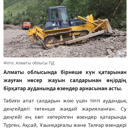
Фото: Алматы облысы ПД
Алматы облысында бірнеше күн қатарынан
жауған нөсер жауын салдарынан өңірдің
бірқатар ауданында өзендер арнасынан асты.
Табиғи апат салдарын жою үшін тіпті аудандық
деңгейдегі төтенше жағдай жарияланған. Су
деңгейі ең көп көтерілген өзендер қатарында
Түрген, Ақсай, Ұзынқарғалы және Талғар өзендері