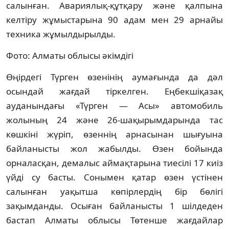
салынған. Авариялық-құтқару және қалпына
келтіру жұмыстарына 90 адам мен 29 арнайы
техника жұмылдырылды.
Фото: Алматы облысы әкімдігі
Өңірдегі Түрген өзенінің аумағында да дәл
осындай жағдай тіркелген. Еңбекшіқазақ
ауданындағы «Түрген — Асы» автомобиль
жолының 24 және 26-шақырымдарында тас
көшкіні жүріп, өзеннің арнасынан шығуына
байланысты жол жабылды. Өзен бойында
орналасқан, демалыс аймақтарына тиесілі 17 киіз
үйді су басты. Сонымен қатар өзен үстінен
салынған уақытша көпірлердің бір бөлігі
зақымданды. Осыған байланысты 1 шілдеден
бастап Алматы облысы Төтенше жағдайлар