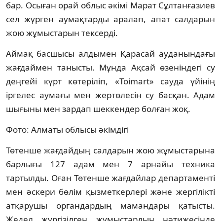
бар. Осыған орай облыс әкімі Марат Сұлтанғазиев
сел жүрген аумақтарды аралап, апат салдарын
жою жұмыстарын тексерді.
Аймақ басшысы алдымен Қарасай ауданындағы
жағдаймен танысты. Мұнда Ақсай өзеніндегі су
деңгейі күрт көтеріліп, «Toimart» сауда үйінің
іргелес аумағы мен жертөлесін су басқан. Адам
шығыны мен зардап шеккендер болған жоқ.
Фото: Алматы облысы әкімдігі
Төтенше жағдайдың салдарын жою жұмыстарына
барлығы 127 адам мен 7 арнайы техника
тартылды. Оған Төтенше жағдайлар департаменті
мен әскери бөлім қызметкерлері және жергілікті
атқарушы органдардың мамандары қатысты.
Жедел жүргізілген жұмыстардың нәтижесінде