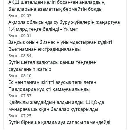
АҚШ шетелден келіп босанған аналардың
балаларына азаматтық бермейтін болды
Бүгін, 09:07
Ақмола облысында су бұру жүйелерін жаңартуға
1,4 млрд теңге бөлінді – Үкімет
Бүгін, 09:01
Заңсыз ойын бизнесін ұйымдастырған күдікті
Вьетнамнан экстрадицияланды
Бүгін, 08:34
Бүгін шетел валютасы қанша теңгеден
саудаланып жатыр
Бүгін, 08:10
Есінен танған жігітті аяусыз тепкілеген:
Павлодарда күдікті қамауға алынды
Бүгін, 07:57
Қайғылы жағдайдың алдын алды: ШҚО-да
мұнараға шыққан балалар құтқарылды
Бүгін, 07:25
Бүгін бірнеше қалада ауа сапасы төмендейді