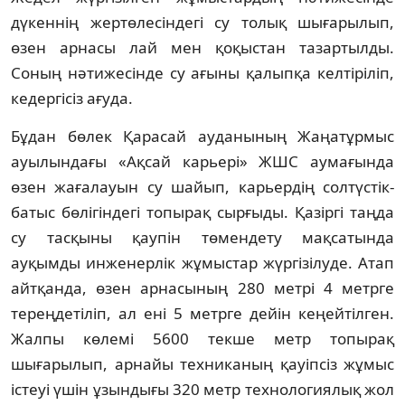
дүкеннің жертөлесіндегі су толық шығарылып,
өзен арнасы лай мен қоқыстан тазартылды.
Соның нәтижесінде су ағыны қалыпқа келтіріліп,
кедергісіз ағуда.
Бұдан бөлек Қарасай ауданының Жаңатұрмыс
ауылындағы «Ақсай карьері» ЖШС аумағында
өзен жағалауын су шайып, карьердің солтүстік-
батыс бөлігіндегі топырақ сырғыды. Қазіргі таңда
су тасқыны қаупін төмендету мақсатында
ауқымды инженерлік жұмыстар жүргізілуде. Атап
айтқанда, өзен арнасының 280 метрі 4 метрге
тереңдетіліп, ал ені 5 метрге дейін кеңейтілген.
Жалпы көлемі 5600 текше метр топырақ
шығарылып, арнайы техниканың қауіпсіз жұмыс
істеуі үшін ұзындығы 320 метр технологиялық жол