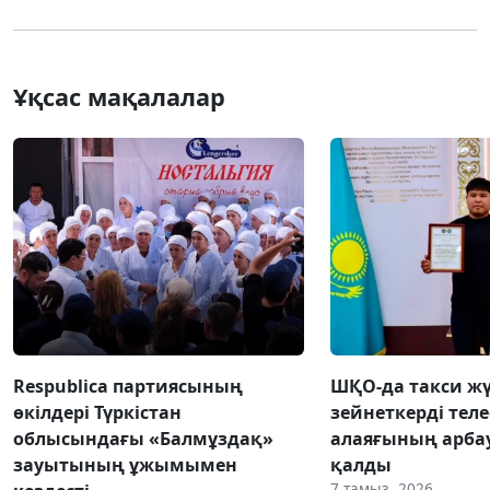
Ұқсас мақалалар
Respublica партиясының
ШҚО-да такси жү
өкілдері Түркістан
зейнеткерді тел
облысындағы «Балмұздақ»
алаяғының арба
зауытының ұжымымен
қалды
7 тамыз, 2026