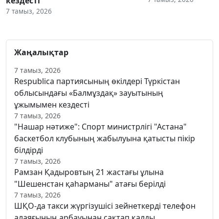
кездесті
7 тамыз, 2026
Жаңалықтар
7 тамыз, 2026
Respublica партиясының өкілдері Түркістан
облысындағы «Балмұздақ» зауытының
ұжымымен кездесті
7 тамыз, 2026
"Нашар нәтиже": Спорт министрлігі "Астана"
баскетбол клубының жабылуына қатысты пікір
білдірді
7 тамыз, 2026
Рамзан Қадыровтың 21 жастағы ұлына
"Шешенстан қаһарманы" атағы берілді
7 тамыз, 2026
ШҚО-да такси жүргізушісі зейнеткерді телефон
алаяғының арбауынан сақтап қалды