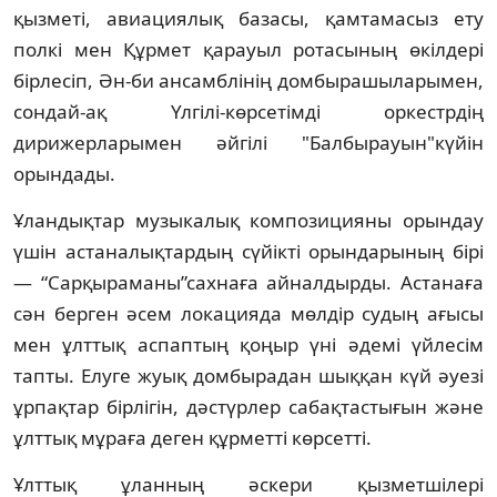
қызметі, авиациялық базасы, қамтамасыз ету
полкі мен Құрмет қарауыл ротасының өкілдері
бірлесіп, Ән-би ансамблінің домбырашыларымен,
сондай-ақ Үлгілі-көрсетімді оркестрдің
дирижерларымен әйгілі "Балбырауын"күйін
орындады.
Ұландықтар музыкалық композицияны орындау
үшін астаналықтардың сүйікті орындарының бірі
— “Сарқыраманы”сахнаға айналдырды. Астанаға
сән берген әсем локацияда мөлдір судың ағысы
мен ұлттық аспаптың қоңыр үні әдемі үйлесім
тапты. Елуге жуық домбырадан шыққан күй әуезі
ұрпақтар бірлігін, дәстүрлер сабақтастығын және
ұлттық мұраға деген құрметті көрсетті.
Ұлттық ұланның әскери қызметшілері