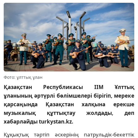
Фото: ұлттық ұлан
Қазақстан Республикасы ІІМ Ұлттық
ұланының әртүрлі бөлімшелері бірігіп, мереке
қарсаңында Қазақстан халқына ерекше
музыкалық құттықтау жолдады, деп
хабарлайды turkystan.kz.
Құқықтық тәртіп әскерінің патрульдік-бекеттік