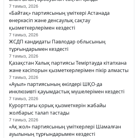
7 тамыз, 2026
«Байтақ» партиясының үміткері Астанада
өнеркәсіп және денсаулық сақтау
қызметкерлерімен кездесті
7 тамыз, 2026
ЖСДП кандидаты Павлодар облысының
тұрғындарымен кездесті
7 тамыз, 2026
Қазақстан Халық партиясы Теміртауда кітапхана
және кәсіпорын қызметкерлерімен пікір алмасты
7 тамыз, 2026
«Ауыл» партиясының өкілдері ШҚО-да
инклюзивті қауымдастық мүшелерімен кездесті
7 тамыз, 2026
Курорттағы қорық қызметкерін жабайы
жолбарыс талап тастады
7 тамыз, 2026
«Ақ жол» партиясының үміткерлері Шамалған
ауылының тұрғындарымен кездесті