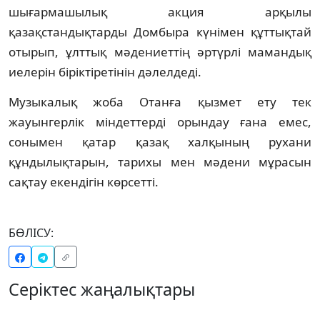
шығармашылық акция арқылы
қазақстандықтарды Домбыра күнімен құттықтай
отырып, ұлттық мәдениеттің әртүрлі мамандық
иелерін біріктіретінін дәлелдеді.
Музыкалық жоба Отанға қызмет ету тек
жауынгерлік міндеттерді орындау ғана емес,
сонымен қатар қазақ халқының рухани
құндылықтарын, тарихы мен мәдени мұрасын
сақтау екендігін көрсетті.
БӨЛІСУ:
Серіктес жаңалықтары