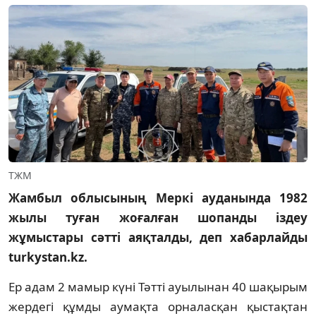
ТЖМ
Жамбыл облысының Меркі ауданында 1982
жылы туған жоғалған шопанды іздеу
жұмыстары сәтті аяқталды, деп хабарлайды
turkystan.kz.
Ер адам 2 мамыр күні Тәтті ауылынан 40 шақырым
жердегі құмды аумақта орналасқан қыстақтан