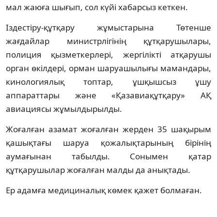
мал жаюға шығып, сол күйі хабарсыз кеткен.
Іздестіру-құтқару жұмыстарына Төтенше
жағдайлар министрлігінің құтқарушылары,
полиция қызметкерлері, жергілікті атқарушы
орган өкілдері, орман шаруашылығы мамандары,
кинологиялық топтар, ұшқышсыз ұшу
аппараттары және «Қазавиақұтқару» АҚ
авиациясы жұмылдырылды.
Жоғалған азамат жоғалған жерден 35 шақырым
қашықтағы шаруа қожалықтарының бірінің
аумағынан табылды. Сонымен қатар
құтқарушылар жоғалған малды да анықтады.
Ер адамға медициналық көмек қажет болмаған.