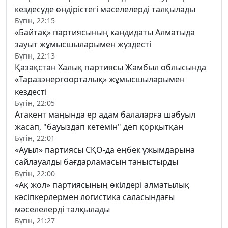
кездесуде өндірістегі мәселелерді талқылады
Бүгін, 22:15
«Байтақ» партиясының кандидаты Алматыда
зауыт жұмысшыларымен жүздесті
Бүгін, 22:13
Қазақстан Халық партиясы Жамбыл облысында
«Таразэнергоорталық» жұмысшыларымен
кездесті
Бүгін, 22:05
Атакент маңында ер адам балаларға шабуыл
жасап, "бауыздап кетемін" деп қорқытқан
Бүгін, 22:01
«Ауыл» партиясы СҚО-да еңбек ұжымдарына
сайлауалды бағдарламасын таныстырды
Бүгін, 22:00
«Ақ жол» партиясының өкілдері алматылық
кәсіпкерлермен логистика саласындағы
мәселелерді талқылады
Бүгін, 21:27