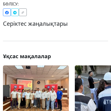
БӨЛІСУ:
Серіктес жаңалықтары
Ұқсас мақалалар