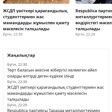
ЖСДП үміткері қарағандылық
Respublica парти
студенттермен жас
металлургтермен
мамандарды жұмыспен қамту
өндірістегі мәсе
мәселесін талқылады
талқылады
Бүгін, 22:30
Бүгін, 22:29
Жаңалықтар
Бүгін, 22:30
Төрт баласын әкесіне жібергісі келмеген әйел
оларды өлтірді деген күдікке ілінді
Бүгін, 22:30
ЖСДП үміткері қарағандылық студенттермен жас
мамандарды жұмыспен қамту мәселесін
талқылады
Бүгін, 22:29
Respublica партиясы Таразда металлургтермен