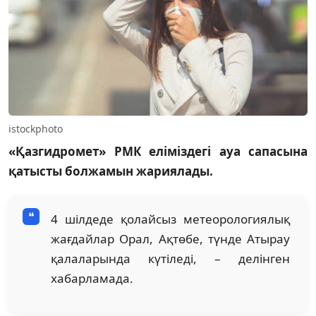
istockphoto
«Қазгидромет» РМК еліміздегі ауа сапасына
қатысты болжамын жариялады.
4 шілдеде қолайсыз метеорологиялық
жағдайлар Орал, Ақтөбе, түнде Атырау
қалаларында күтіледі, – делінген
хабарламада.