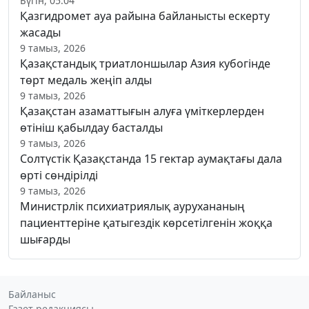
Бүгін, 05:04
Қазгидромет ауа райына байланысты ескерту
жасады
9 тамыз, 2026
Қазақстандық триатлоншылар Азия кубогінде
төрт медаль жеңіп алды
9 тамыз, 2026
Қазақстан азаматтығын алуға үміткерлерден
өтініш қабылдау басталды
9 тамыз, 2026
Солтүстік Қазақстанда 15 гектар аумақтағы дала
өрті сөндірілді
9 тамыз, 2026
Министрлік психиатриялық аурухананың
пациенттеріне қатыгездік көрсетілгенін жоққа
шығарды
Байланыс
Газет редакциясы