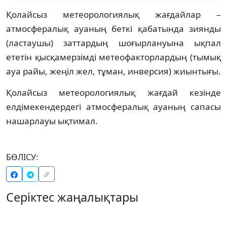
Қолайсыз метеорологиялық жағдайлар –
атмосфералық ауаның беткі қабатында зиянды
(ластаушы) заттардың шоғырлануына ықпал
ететін қысқамерзімді метеофакторлардың (тымық
ауа райы, жеңіл жел, тұман, инверсия) жиынтығы.
Қолайсыз метеорологиялық жағдай кезінде
елдімекендердегі атмосфералық ауаның сапасы
нашарлауы ықтимал.
БӨЛІСУ:
Серіктес жаңалықтары