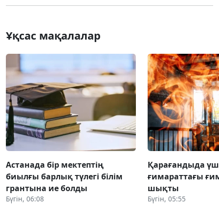
Ұқсас мақалалар
Астанада бір мектептің
Қарағандыда үш
биылғы барлық түлегі білім
ғимараттағы ғи
грантына ие болды
шықты
Бүгін, 06:08
Бүгін, 05:55