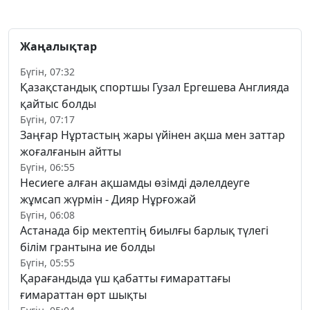
Жаңалықтар
Бүгін, 07:32
Қазақстандық спортшы Гузал Ергешева Англияда
қайтыс болды
Бүгін, 07:17
Заңғар Нұртастың жары үйінен ақша мен заттар
жоғалғанын айтты
Бүгін, 06:55
Несиеге алған ақшамды өзімді дәлелдеуге
жұмсап жүрмін - Дияр Нұрғожай
Бүгін, 06:08
Астанада бір мектептің биылғы барлық түлегі
білім грантына ие болды
Бүгін, 05:55
Қарағандыда үш қабатты ғимараттағы
ғимараттан өрт шықты