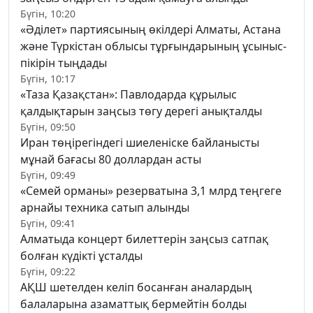
Бүгін, 10:20
«Әділет» партиясының өкілдері Алматы, Астана
және Түркістан облысы тұрғындарының ұсыныс-
пікірін тыңдады
Бүгін, 10:17
«Таза Қазақстан»: Павлодарда құрылыс
қалдықтарын заңсыз төгу дерегі анықталды
Бүгін, 09:50
Иран төңірегіндегі шиеленіске байланысты
мұнай бағасы 80 доллардан асты
Бүгін, 09:49
«Семей орманы» резерватына 3,1 млрд теңгеге
арнайы техника сатып алынды
Бүгін, 09:41
Алматыда концерт билеттерін заңсыз сатпақ
болған күдікті ұсталды
Бүгін, 09:22
АҚШ шетелден келіп босанған аналардың
балаларына азаматтық бермейтін болды