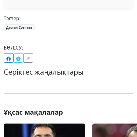
Тэгтер:
Дастан Сәтпаев
БӨЛІСУ:
Серіктес жаңалықтары
Ұқсас мақалалар