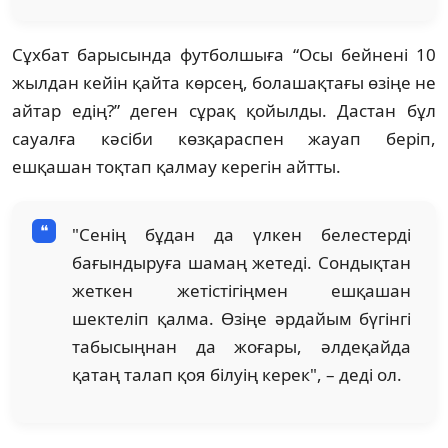
Сұхбат барысында футболшыға “Осы бейнені 10
жылдан кейін қайта көрсең, болашақтағы өзіңе не
айтар едің?” деген сұрақ қойылды. Дастан бұл
сауалға кәсіби көзқараспен жауап беріп,
ешқашан тоқтап қалмау керегін айтты.
"Сенің бұдан да үлкен белестерді
бағындыруға шамаң жетеді. Сондықтан
жеткен жетістігіңмен ешқашан
шектеліп қалма. Өзіңе әрдайым бүгінгі
табысыңнан да жоғары, әлдеқайда
қатаң талап қоя білуің керек", – деді ол.