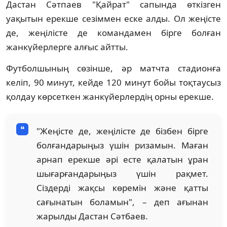
Дастан Сәтпаев "Қайрат" сапында өткізген
уақытын ерекше сезіммен еске алды. Ол жеңісте
де, жеңілісте де командамен бірге болған
жанкүйерлерге алғыс айтты.
Футболшының сөзінше, әр матчта стадионға
келіп, 90 минут, кейде 120 минут бойы тоқтаусыз
қолдау көрсеткен жанкүйерлердің орны ерекше.
"Жеңісте де, жеңілісте де бізбен бірге
болғандарыңыз үшін ризамын. Маған
арнап ерекше әрі есте қалатын ұран
шығарғандарыңыз үшін рақмет.
Сіздерді жақсы көремін және қатты
сағынатын боламын", – деп ағынан
жарылды Дастан Сәтбаев.