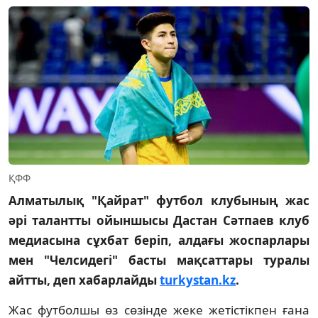
ҚФФ
Алматылық "Қайрат" футбол клубының жас
әрі талантты ойыншысы Дастан Сәтпаев клуб
медиасына сұхбат беріп, алдағы жоспарлары
мен "Челсидегі" басты мақсаттары туралы
айтты, деп хабарлайды
turkystan.kz
.
Жас футболшы өз сөзінде жеке жетістікпен ғана