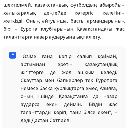
шектелмей, қазақстандық футболдың абыройын
халықаралық деңгейде көтергісі келетінін
жеткізді. Оның айтуынша, басты армандарының
бірі – Еуропа клубтарының Қазақстандағы жас
таланттарға назар аударуына ықпал ету.
"Өзіме ғана көпір салып қоймай,
артымнан еретін қазақстандық
жігіттерге де жол ашқым келеді.
Скауттар мен бапкерлер тек Еуропаға
немесе басқа құрлықтарға емес, Азияға,
оның ішінде Қазақстанға да назар
аударса екен деймін. Біздің жас
таланттарды көріп, тани білсе екен", –
деді Дастан Сәтпаев.