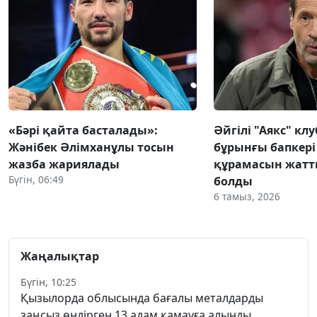
«Бәрі қайта басталады»:
Әйгілі "Аякс" к
Жәнібек Әлімханұлы тосын
бұрынғы бапкері
жазба жариялады
құрамасын жат
Бүгін, 06:49
болды
6 тамыз, 2026
Жаңалықтар
Бүгін, 10:25
Қызылорда облысында бағалы металдарды
заңсыз өндірген 13 адам қамауға алынды