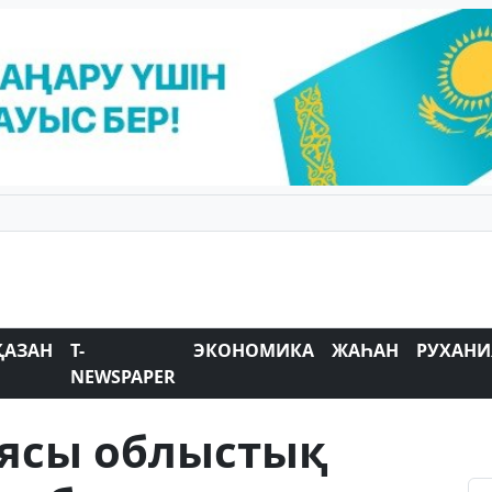
ҚАЗАН
T-
ЭКОНОМИКА
ЖАҺАН
РУХАНИ
NEWSPAPER
иясы облыстық