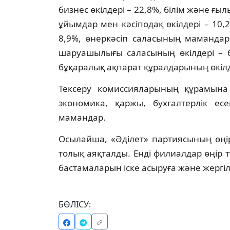
бизнес өкілдері – 22,8%, білім және ғ
ұйымдар мен кәсіподақ өкілдері – 10,
8,9%, өнеркәсіп саласының мамандар
шаруашылығы саласының өкілдері – 6
бұқаралық ақпарат құралдарының өкілде
Тексеру комиссияларының құрамына
экономика, қаржы, бухгалтерлік ес
мамандар.
Осылайша, «Әділет» партиясының өңі
толық аяқталды. Енді филиалдар өңір 
бастамаларын іске асыруға және жергілі
БӨЛІСУ: