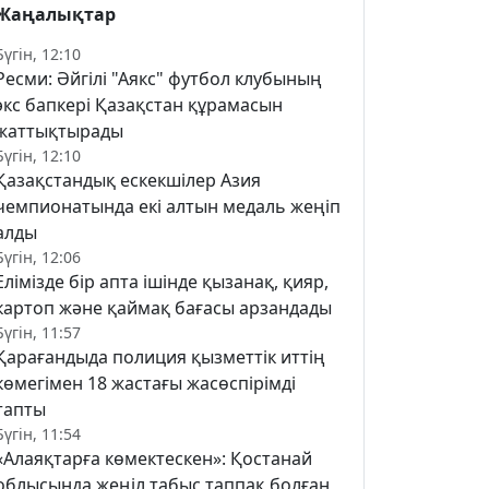
Жаңалықтар
Бүгін, 12:10
Ресми: Әйгілі "Аякс" футбол клубының
экс бапкері Қазақстан құрамасын
жаттықтырады
Бүгін, 12:10
Қазақстандық ескекшілер Азия
чемпионатында екі алтын медаль жеңіп
алды
Бүгін, 12:06
Елімізде бір апта ішінде қызанақ, қияр,
картоп және қаймақ бағасы арзандады
Бүгін, 11:57
Қарағандыда полиция қызметтік иттің
көмегімен 18 жастағы жасөспірімді
тапты
Бүгін, 11:54
«Алаяқтарға көмектескен»: Қостанай
облысында жеңіл табыс таппақ болған