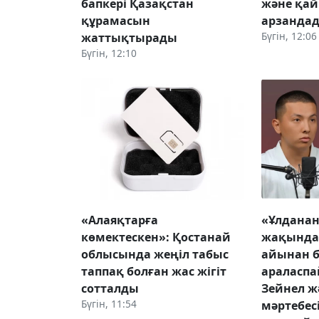
бапкері Қазақстан
және қай
құрамасын
арзанда
Бүгін, 12:06
жаттықтырады
Бүгін, 12:10
«Алаяқтарға
«Ұлдана
көмектескен»: Қостанай
жақында
облысында жеңіл табыс
айынан б
таппақ болған жас жігіт
араласпа
сотталды
Зейнел ж
Бүгін, 11:54
мәртебес