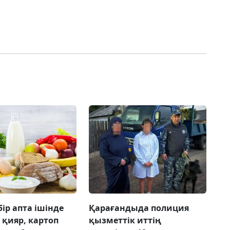
бір апта ішінде
Қарағандыда полиция
 қияр, картоп
қызметтік иттің