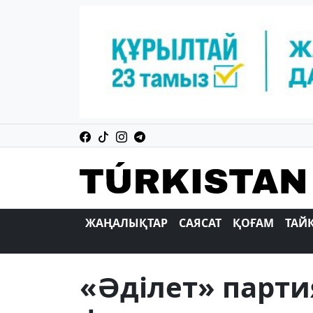
ЖАҢАЛЫҚТАР
САЯСАТ
ҚОҒАМ
ТАЙ
«Әділет» парт