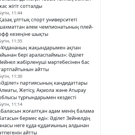
жас жігіт сотталды
Бүгін, 11:44
Қазақ ұлттық спорт университеті
шахматтан әлем чемпионатының плей-
офф кезеңіне шықты
Бүгін, 11:35
«Ұлдананың жақындарымен ақпан
айынан бері араласпаймыз»: Әділет
Зейнел жәбірленуші мәртебесінен бас
тартпайтынын айтты
Бүгін, 11:30
«Әділет» партиясының кандидаттары
Алматы, Жетісу, Ақмола және Атырау
облысы тұрғындарымен кездесті
Бүгін, 11:14
«Баласын жоғалтқан адам менің балама
батасын бермес еді»: Әділет Зейнелдің
анасы неге құда-құдағиының алдынан
өтпегенін айтты