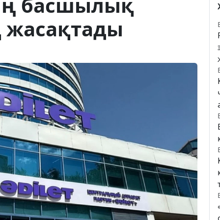
ң басшылық
 жасақтады