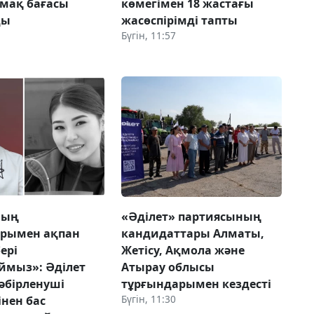
мақ бағасы
көмегімен 18 жастағы
ды
жасөспірімді тапты
Бүгін, 11:57
ның
«Әділет» партиясының
рымен ақпан
кандидаттары Алматы,
ері
Жетісу, Ақмола және
ймыз»: Әділет
Атырау облысы
әбірленуші
тұрғындарымен кездесті
Бүгін, 11:30
інен бас