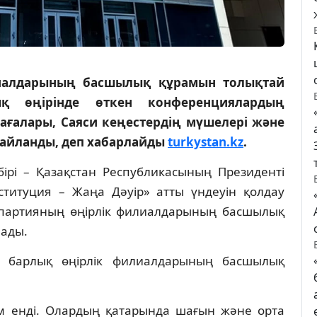
лиалдарының басшылық құрамын толықтай
ық өңірінде өткен конференциялардың
ғалары, Саяси кеңестердің мүшелері және
айланды, деп хабарлайды
turkystan.kz
.
ң бірі – Қазақстан Республикасының Президенті
титуция – Жаңа Дәуір» атты үндеуін қолдау
партияның өңірлік филиалдарының басшылық
лады.
ң барлық өңірлік филиалдарының басшылық
м енді. Олардың қатарында шағын және орта