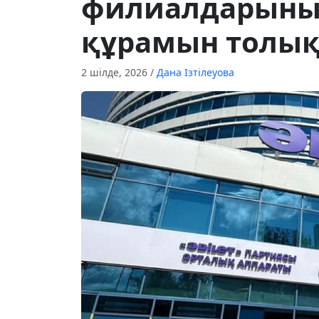
филиалдарыны
құрамын толық
2 шілде, 2026
/
Дана Ізтілеуова