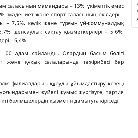
ылым саласының мамандары – 13%, үкіметтік емес
2%, мәдениет және спорт саласының өкілдері –
ы – 7,5%, көлік және тұрғын үй-коммуналдық
,7%, денсаулық сақтау қызметкерлері – 5,6%,
рі – 5,4%.
 100 адам сайланды. Олардың басым бөлігі
еп және құқық салаларында тәжірибесі бар
рлік филиалдарын құруды ұйымдастыру кезеңі
тұрғындарымен жүйелі жұмыс жүргізуге, партия
кті бөлімшелердің қызметін дамытуға кіріседі.