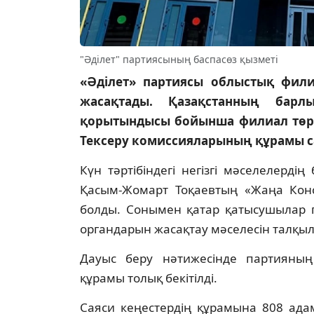
"Әділет" партиясының баспасөз қызметі
«Әділет» партиясы облыстық фи
жасақтады. Қазақстанның барл
қорытындысы бойынша филиал төра
Тексеру комиссияларының құрамы с
Күн тәртібіндегі негізгі мәселелерді
Қасым-Жомарт Тоқаевтың «Жаңа Конс
болды. Сонымен қатар қатысушылар 
органдарын жасақтау мәселесін талқы
Дауыс беру нәтижесінде партияны
құрамы толық бекітілді.
Саяси кеңестердің құрамына 808 ада