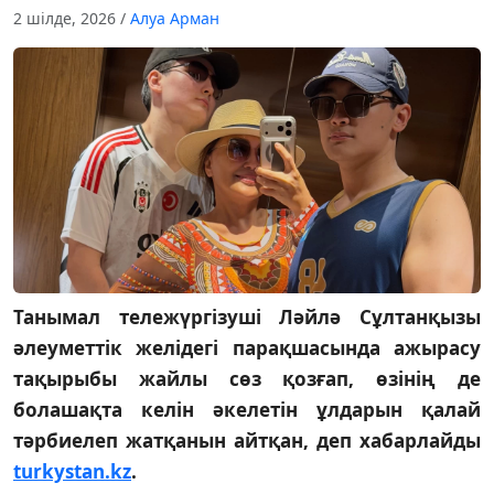
2 шілде, 2026
/
Алуа Арман
Танымал тележүргізуші Ләйлә Сұлтанқызы
әлеуметтік желідегі парақшасында ажырасу
тақырыбы жайлы сөз қозғап, өзінің де
болашақта келін әкелетін ұлдарын қалай
тәрбиелеп жатқанын айтқан, деп хабарлайды
turkystan.kz
.