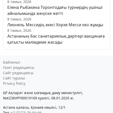
8 тамыз, 2026
Елена Рыбакина Торонтодағы турнирдің үшінші
айналымында жеңіске жетті
8 тамыз, 2026
Лионель Мессидің әкесі Хорхе Месси көз жұмды
8 тамыз, 2026
Астананың бас санитариялық дәрігері вакцинаға
қатысты мәлімдеме жасады
Байланыс
Газет редакциясы
Сайт редакциясы
Сайт туралы
Privacy Policy
ҚР Ақпарат және қоғамдық даму министрлігі,
№KZ36VPY00019169 куәлігі, 08.01.2020 ж.
Астана қаласы, Қонаев көшесі, 12/1
Тел:
+7 (7172) 76-84-66