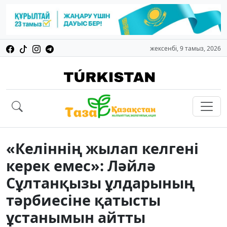
жексенбі, 9 тамыз, 2026
«Келіннің жылап келгені
керек емес»: Ләйлә
Сұлтанқызы ұлдарының
тәрбиесіне қатысты
ұстанымын айтты