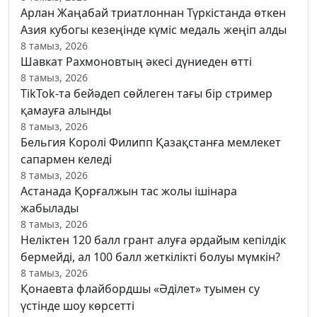
Арлан Жаңабай триатлоннан Түркістанда өткен
Азия кубогы кезеңінде күміс медаль жеңіп алды
8 тамыз, 2026
Шавкат Рахмоновтың әкесі дүниеден өтті
8 тамыз, 2026
TikTok-та бейәдеп сөйлеген тағы бір стример
қамауға алынды
8 тамыз, 2026
Бельгия Королі Филипп Қазақстанға мемлекет
сапармен келеді
8 тамыз, 2026
Астанада Қорғалжын тас жолы ішінара
жабылады
8 тамыз, 2026
Неліктен 120 балл грант алуға әрдайым кепілдік
бермейді, ал 100 балл жеткілікті болуы мүмкін?
8 тамыз, 2026
Қонаевта флайбордшы «Әділет» туымен су
үстінде шоу көрсетті