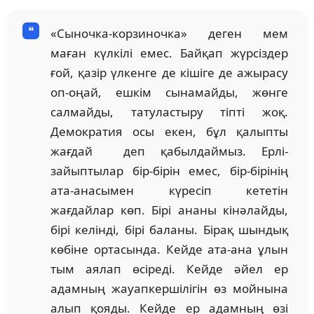
«Сыночка-корзиночка» деген мем
маған күлкілі емес. Байқап жүрсіздер
ғой, қазір үлкенге де кішіге де ажырасу
оп-оңай, ешкім сынамайды, жөнге
салмайды, татуластыру тіпті жоқ.
Демократия осы екен, бұл қалыпты
жағдай деп қабылдаймыз. Ерлі-
зайыптылар бір-бірін емес, бір-бірінің
ата-анасымен күресіп кететін
жағдайлар көп. Бірі ананы кінәлайды,
бірі келінді, бірі баланы. Бірақ шындық
көбіне ортасында. Кейде ата-ана ұлын
тым аялап өсіреді. Кейде әйел ер
адамның жауапкершілігін өз мойнына
алып қояды. Кейде ер адамның өзі