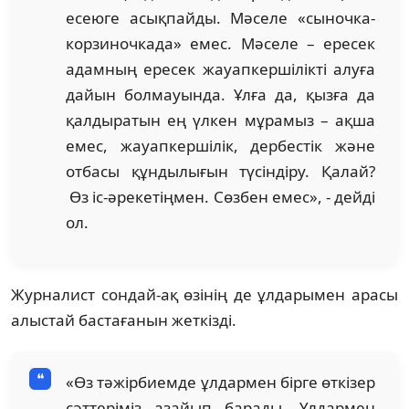
есеюге асықпайды. Мәселе «сыночка-
корзиночкада» емес. Мәселе – ересек
адамның ересек жауапкершілікті алуға
дайын болмауында. Ұлға да, қызға да
қалдыратын ең үлкен мұрамыз – ақша
емес, жауапкершілік, дербестік және
отбасы құндылығын түсіндіру. Қалай?
Өз іс-әрекетіңмен. Сөзбен емес», - дейді
ол.
Журналист сондай-ақ өзінің де ұлдарымен арасы
алыстай бастағанын жеткізді.
«Өз тәжірбиемде ұлдармен бірге өткізер
сәттеріміз азайып барады. Ұлдармен