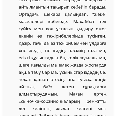
айтылмайтын тақырып көбейіп барады.
Ортадағы шекара қалыңдап, “жеке”
мәселелері көбеюде. Махаббат тек
сүйісу мен қол ұстасып қыдыру емес
екенін өз тәжірибелерінде түсінген.
Қазір, тағы да өз тәжірибемнен ұлдарға
«не жедің, не кидің, нәскиің таза ма,
есікті құлыптадың ба, көлік жуылды ма,
шеге қағылды ма емес жазда жоспарда
ақша табу бар ма, ұсыныстар іздедің бе,
чекап қашан өтесің, ана туысқа көңіл
айттың ба?» деген сұрақтарға
алмастырудамын. Маған ертең
«сыночка-корзиночкаларың ренжітті»
деп келіннің жылап келгені мен
“шешесі Ләйләнің істеп жүргені” деген