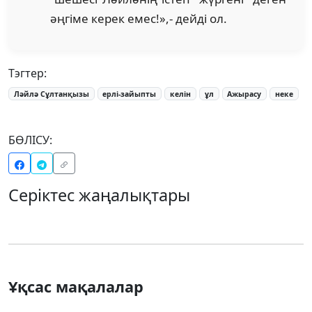
әңгіме керек емес!»,- дейді ол.
Тэгтер:
Ләйлә Сұлтанқызы
ерлі-зайыпты
келін
ұл
Ажырасу
неке
БӨЛІСУ:
Серіктес жаңалықтары
Ұқсас мақалалар