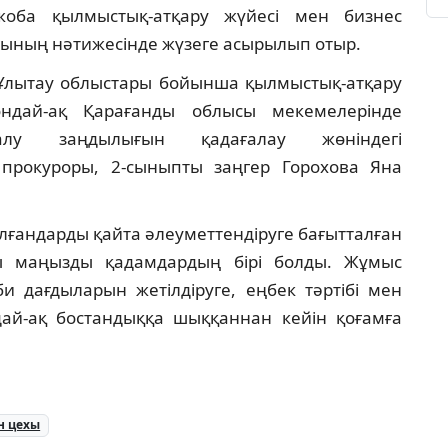
 жоба қылмыстық-атқару жүйесі мен бизнес
ығының нәтижесінде жүзеге асырылып отыр.
Ұлытау облыстары бойынша қылмыстық-атқару
сондай-ақ Қарағанды облысы мекемелерінде
лу заңдылығын қадағалау жөніндегі
прокуроры, 2-сыныпты заңгер Горохова Яна
лғандарды қайта әлеуметтендіруге бағытталған
ғы маңызды қадамдардың бірі болды. Жұмыс
 дағдыларын жетілдіруге, еңбек тәртібі мен
ндай-ақ бостандыққа шыққаннан кейін қоғамға
ін цехы