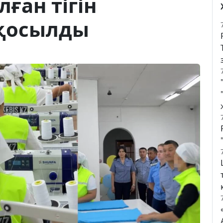
ған тігін
 қосылды