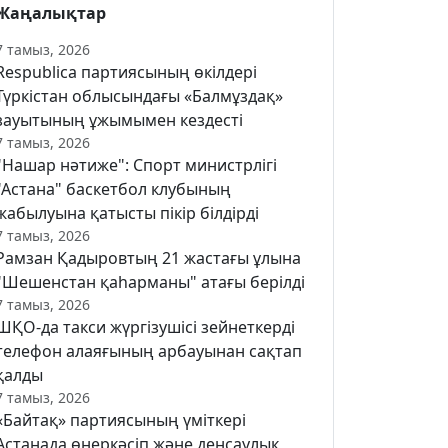
Жаңалықтар
7 тамыз, 2026
Respublica партиясының өкілдері
Түркістан облысындағы «Балмұздақ»
зауытының ұжымымен кездесті
7 тамыз, 2026
"Нашар нәтиже": Спорт министрлігі
"Астана" баскетбол клубының
жабылуына қатысты пікір білдірді
7 тамыз, 2026
Рамзан Қадыровтың 21 жастағы ұлына
"Шешенстан қаһарманы" атағы берілді
7 тамыз, 2026
ШҚО-да такси жүргізушісі зейнеткерді
телефон алаяғының арбауынан сақтап
қалды
7 тамыз, 2026
«Байтақ» партиясының үміткері
Астанада өнеркәсіп және денсаулық