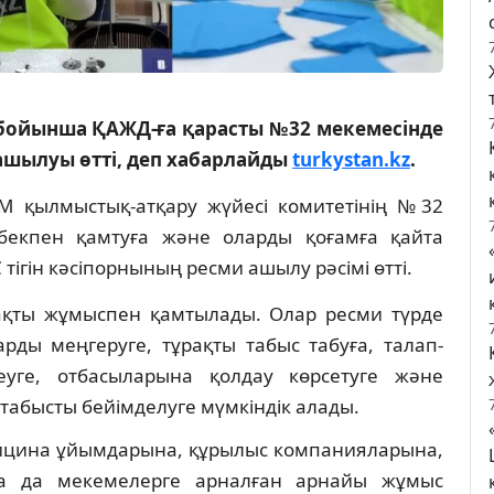
бойынша ҚАЖД-ға қарасты №32 мекемесінде
 ашылуы өтті, деп хабарлайды
turkystan.kz
.
ІМ қылмыстық-атқару жүйесі комитетінің №32
ңбекпен қамтуға және оларды қоғамға қайта
тігін кәсіпорнының ресми ашылу рәсімі өтті.
ақты жұмыспен қамтылады. Олар ресми түрде
рды меңгеруге, тұрақты табыс табуға, талап-
уге, отбасыларына қолдау көрсетуге және
табысты бейімделуге мүмкіндік алады.
медицина ұйымдарына, құрылыс компанияларына,
сқа да мекемелерге арналған арнайы жұмыс