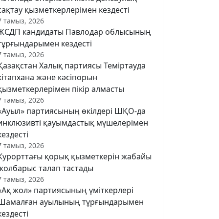
сақтау қызметкерлерімен кездесті
7 тамыз, 2026
ЖСДП кандидаты Павлодар облысының
тұрғындарымен кездесті
7 тамыз, 2026
Қазақстан Халық партиясы Теміртауда
кітапхана және кәсіпорын
қызметкерлерімен пікір алмасты
7 тамыз, 2026
«Ауыл» партиясының өкілдері ШҚО-да
инклюзивті қауымдастық мүшелерімен
кездесті
7 тамыз, 2026
Курорттағы қорық қызметкерін жабайы
жолбарыс талап тастады
7 тамыз, 2026
«Ақ жол» партиясының үміткерлері
Шамалған ауылының тұрғындарымен
кездесті