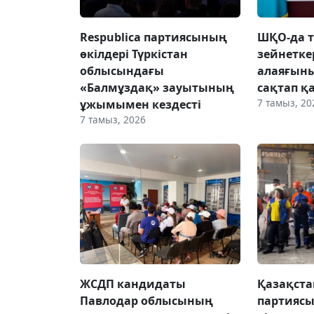
Respublica партиясының
ШҚО-да т
өкілдері Түркістан
зейнетке
облысындағы
алаяғын
«Балмұздақ» зауытының
сақтап қ
7 тамыз, 20
ұжымымен кездесті
7 тамыз, 2026
ЖСДП кандидаты
Қазақста
Павлодар облысының
партиясы