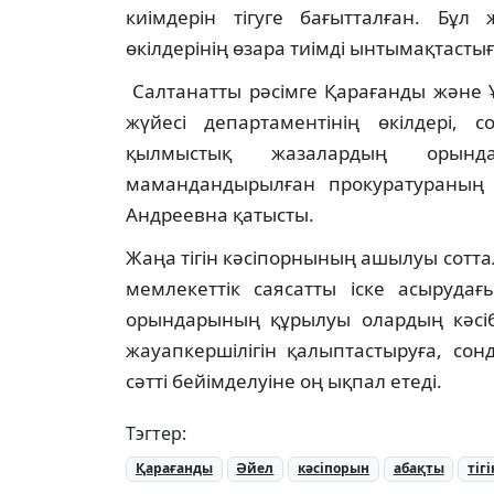
киімдерін тігуге бағытталған. Бұл
өкілдерінің өзара тиімді ынтымақтаст
Салтанатты рәсімге Қарағанды және 
жүйесі департаментінің өкілдері, 
қылмыстық жазалардың орында
мамандандырылған прокуратураның 
Андреевна қатысты.
Жаңа тігін кәсіпорнының ашылуы сотта
мемлекеттік саясатты іске асыруда
орындарының құрылуы олардың кәсіби
жауапкершілігін қалыптастыруға, со
сәтті бейімделуіне оң ықпал етеді.
Тэгтер:
Қарағанды
Әйел
кәсіпорын
абақты
тіг