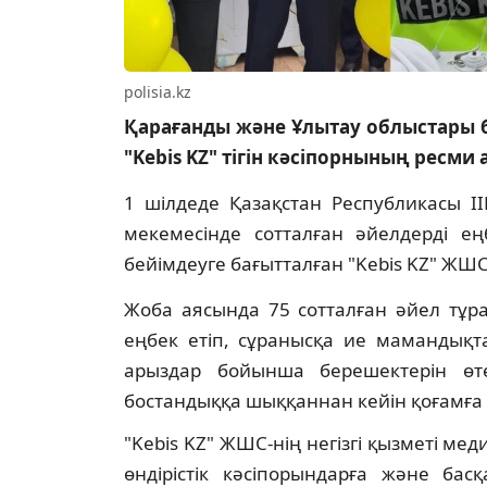
polisia.kz
Қарағанды және Ұлытау облыстары 
"Kebis KZ" тігін кәсіпорнының ресми
1 шілдеде Қазақстан Республикасы І
мекемесінде сотталған әйелдерді е
бейімдеуге бағытталған "Kebis KZ" ЖШС 
Жоба аясында 75 сотталған әйел тұр
еңбек етіп, сұранысқа ие мамандықта
арыздар бойынша берешектерін өте
бостандыққа шыққаннан кейін қоғамға 
"Kebis KZ" ЖШС-нің негізгі қызметі 
өндірістік кәсіпорындарға және ба