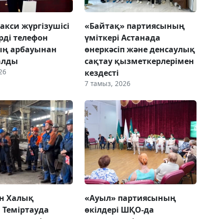
акси жүргізушісі
«Байтақ» партиясының
рді телефон
үміткері Астанада
ың арбауынан
өнеркәсіп және денсаулық
алды
сақтау қызметкерлерімен
26
кездесті
7 тамыз, 2026
н Халық
«Ауыл» партиясының
 Теміртауда
өкілдері ШҚО-да