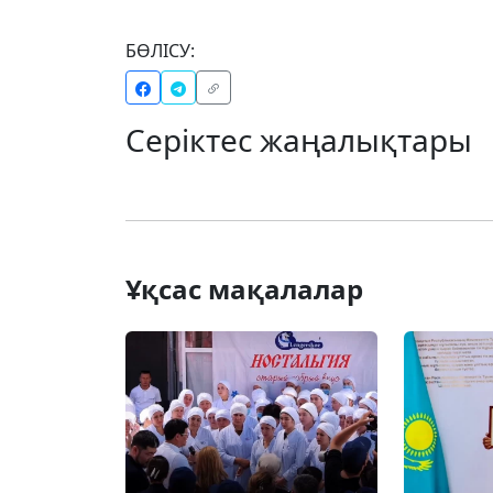
БӨЛІСУ:
Серіктес жаңалықтары
Ұқсас мақалалар