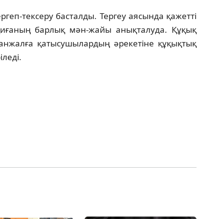
ергеп-тексеру басталды. Тергеу аясында қажетті
қиғаның барлық мән-жайы анықталуда. Құқық
анжалға қатысушылардың әрекетіне құқықтық
леді.