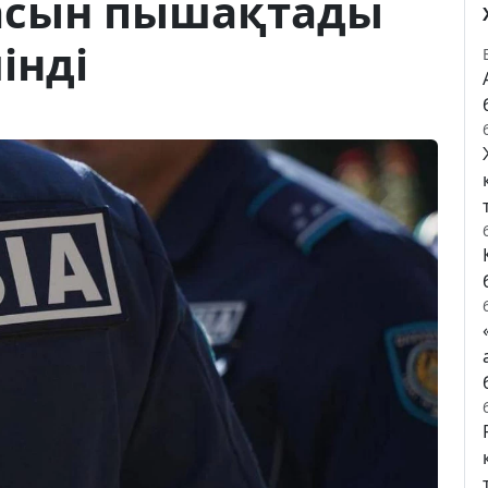
асын пышақтады
інді