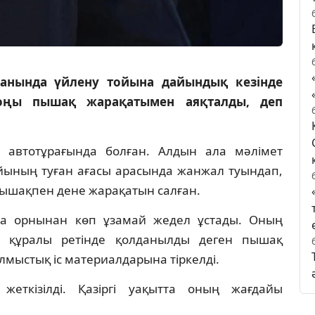
анында үйлену тойына дайындық кезінде
оңы пышақ жарақатымен аяқталды, деп
ң автотұрағында болған. Алдын ала мәлімет
ының туған ағасы арасында жанжал туындап,
пышақпен дене жарақатын салған.
иға орнынан көп ұзамай жедел ұстады. Оның
ыс құралы ретінде қолданылды деген пышақ
ылмыстық іс материалдарына тіркелді.
жеткізілді. Қазіргі уақытта оның жағдайы