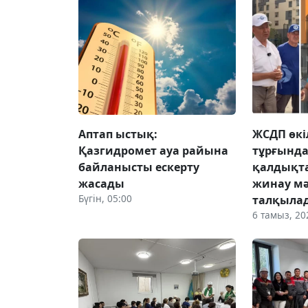
Аптап ыстық:
ЖСДП өкі
Қазгидромет ауа райына
тұрғынд
байланысты ескерту
қалдықт
жасады
жинау мә
Бүгін, 05:00
талқыла
6 тамыз, 20