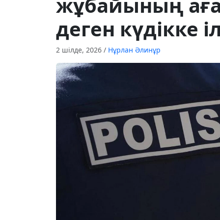
жұбайының ағ
деген күдікке іл
2 шілде, 2026
/
Нұрлан Әлинұр