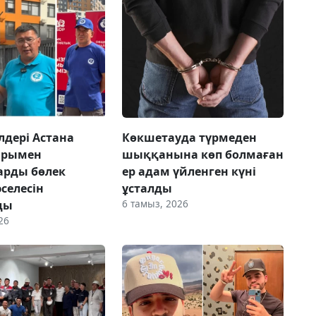
лдері Астана
Көкшетауда түрмеден
арымен
шыққанына көп болмаған
арды бөлек
ер адам үйленген күні
селесін
ұсталды
6 тамыз, 2026
ды
26