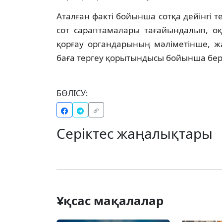
Аталған факті бойынша сотқа дейінгі т
сот сараптамалары тағайындалып, о
қорғау органдарының мәліметінше, ж
баға тергеу қорытындысы бойынша бері
БӨЛІСУ:
Серіктес жаңалықтары
Ұқсас мақалалар