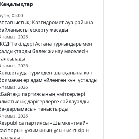
Жаңалықтар
Бүгін, 05:00
Аптап ыстық: Қазгидромет ауа райына
байланысты ескерту жасады
6 тамыз, 2026
ЖСДП өкілдері Астана тұрғындарымен
қалдықтарды бөлек жинау мәселесін
талқылады
6 тамыз, 2026
Көкшетауда түрмеден шыққанына көп
болмаған ер адам үйленген күні ұсталды
6 тамыз, 2026
«Байтақ» партиясының үміткерлері
алматылық дәрігерлерге сайлауалды
бағдарламасын таныстырды
6 тамыз, 2026
Respublica партиясы «Шымкентмай»
кәсіпорын ұжымының ұсыныс-пікірін
тыңдады