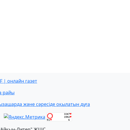
F | онлайн газет
а райы
ызашарда және сәресіде оқылатын дұға
"Айқын-Литер" ЖШС