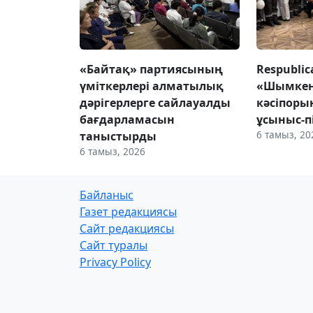
«Байтақ» партиясының
Respubli
үміткерлері алматылық
«Шымке
дәрігерлерге сайлауалды
кәсіпор
бағдарламасын
ұсыныс-п
6 тамыз, 20
таныстырды
6 тамыз, 2026
Байланыс
Газет редакциясы
Сайт редакциясы
Сайт туралы
Privacy Policy