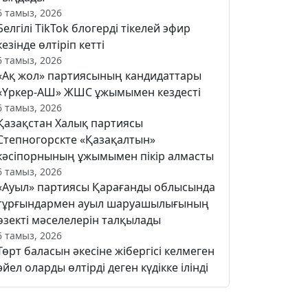
6 тамыз, 2026
Белгілі TikTok блогерді тікелей эфир
кезінде өлтіріп кетті
6 тамыз, 2026
«Ақ жол» партиясының кандидаттары
«Үркер-АШ» ЖШС ұжымымен кездесті
6 тамыз, 2026
Қазақстан Халық партиясы
Степногорскте «Қазақалтын»
кәсіпорнының ұжымымен пікір алмасты
6 тамыз, 2026
«Ауыл» партиясы Қарағанды облысында
тұрғындармен ауыл шаруашылығының
өзекті мәселелерін талқылады
6 тамыз, 2026
Төрт баласын әкесіне жібергісі келмеген
әйел оларды өлтірді деген күдікке ілінді