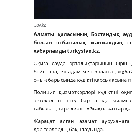
Gov.kz
Алматы қаласының Бостандық ауд
болған отбасылық жанжалдың с
хабарлайды turkystan.kz.
Оқиға сауда орталықтарының біріні
бойынша, ер адам мен болашақ жұбай
оның барысында күдікті қарсыласына 
Полиция қызметкерлері күдіктіні оқ
автокөлігін тінту барысында қылм
табылып, тәркіленді. Айғақты заттар қ
Жарақат алған азамат ауруханаға 
дәрігерлердің бақылауында.