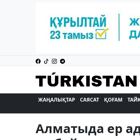
ЖАҢАЛЫҚТАР
САЯСАТ
ҚОҒАМ
ТАЙ
Алматыда ер а