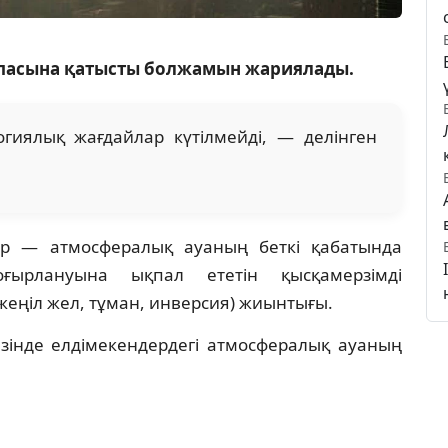
сапасына қатысты болжамын жариялады.
гиялық жағдайлар күтілмейді, — делінген
ар — атмосфералық ауаның беткі қабатында
ғырлануына ықпал ететін қысқамерзімді
еңіл жел, тұман, инверсия) жиынтығы.
зінде елдімекендердегі атмосфералық ауаның