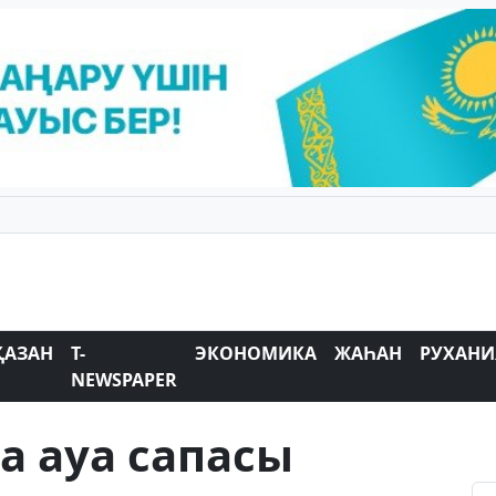
ҚАЗАН
T-
ЭКОНОМИКА
ЖАҺАН
РУХАНИ
NEWSPAPER
а ауа сапасы