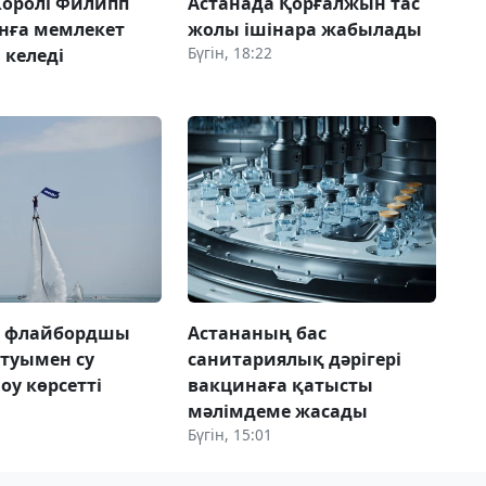
Королі Филипп
Астанада Қорғалжын тас
нға мемлекет
жолы ішінара жабылады
Бүгін, 18:22
 келеді
а флайбордшы
Астананың бас
 туымен су
санитариялық дәрігері
оу көрсетті
вакцинаға қатысты
мәлімдеме жасады
Бүгін, 15:01