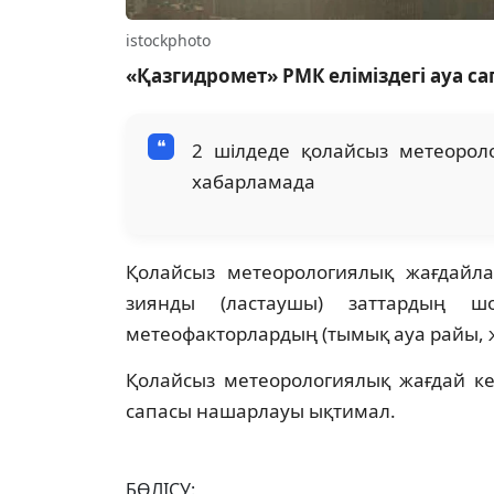
istockphoto
«Қазгидромет» РМК еліміздегі ауа 
2 шілдеде қолайсыз метеороло
хабарламада
Қолайсыз метеорологиялық жағдайл
зиянды (ластаушы) заттардың шо
метеофакторлардың (тымық ауа райы, ж
Қолайсыз метеорологиялық жағдай ке
сапасы нашарлауы ықтимал.
БӨЛІСУ: