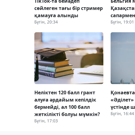
TikTok-та бейәдеп
Бельгия 
сөйлеген тағы бір стример
Қазақста
қамауға алынды
сапармен
Бүгін, 20:34
Бүгін, 19:01
Неліктен 120 балл грант
Қонаевт
алуға әрдайым кепілдік
«Әділет»
бермейді, ал 100 балл
үстінде ш
Бүгін, 16:44
жеткілікті болуы мүмкін?
Бүгін, 17:03