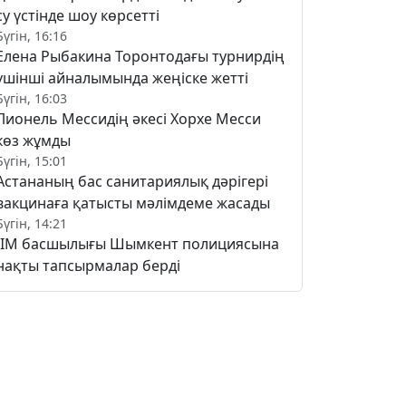
су үстінде шоу көрсетті
Бүгін, 16:16
Елена Рыбакина Торонтодағы турнирдің
үшінші айналымында жеңіске жетті
Бүгін, 16:03
Лионель Мессидің әкесі Хорхе Месси
көз жұмды
Бүгін, 15:01
Астананың бас санитариялық дәрігері
вакцинаға қатысты мәлімдеме жасады
Бүгін, 14:21
ІІМ басшылығы Шымкент полициясына
нақты тапсырмалар берді