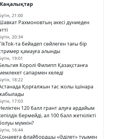
Жаңалықтар
Бүгін, 21:00
Шавкат Рахмоновтың әкесі дүниеден
өтті
Бүгін, 20:34
TikTok-та бейәдеп сөйлеген тағы бір
стример қамауға алынды
Бүгін, 19:01
Бельгия Королі Филипп Қазақстанға
мемлекет сапармен келеді
Бүгін, 18:22
Астанада Қорғалжын тас жолы ішінара
жабылады
Бүгін, 17:03
Неліктен 120 балл грант алуға әрдайым
кепілдік бермейді, ал 100 балл жеткілікті
болуы мүмкін?
Бүгін, 16:44
Қонаевта флайбордшы «Әділет» туымен