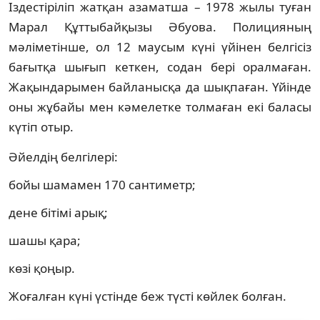
Іздестіріліп жатқан азаматша – 1978 жылы туған
Марал Құттыбайқызы Әбуова. Полицияның
мәліметінше, ол 12 маусым күні үйінен белгісіз
бағытқа шығып кеткен, содан бері оралмаған.
Жақындарымен байланысқа да шықпаған. Үйінде
оны жұбайы мен кәмелетке толмаған екі баласы
күтіп отыр.
Әйелдің белгілері:
бойы шамамен 170 сантиметр;
дене бітімі арық;
шашы қара;
көзі қоңыр.
Жоғалған күні үстінде беж түсті көйлек болған.