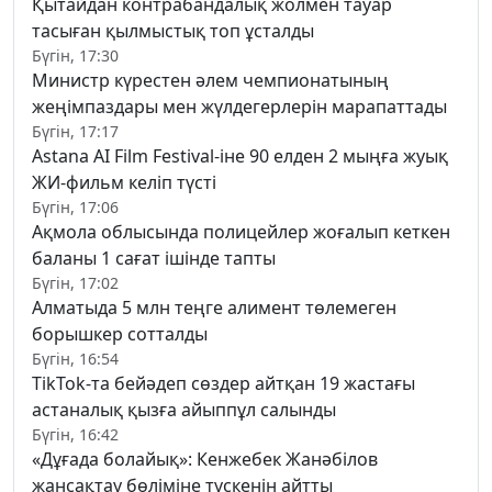
Қытайдан контрабандалық жолмен тауар
тасыған қылмыстық топ ұсталды
Бүгін, 17:30
Министр күрестен әлем чемпионатының
жеңімпаздары мен жүлдегерлерін марапаттады
Бүгін, 17:17
Astana AI Film Festival-іне 90 елден 2 мыңға жуық
ЖИ-фильм келіп түсті
Бүгін, 17:06
Ақмола облысында полицейлер жоғалып кеткен
баланы 1 сағат ішінде тапты
Бүгін, 17:02
Алматыда 5 млн теңге алимент төлемеген
борышкер сотталды
Бүгін, 16:54
TikTok-та бейәдеп сөздер айтқан 19 жастағы
астаналық қызға айыппұл салынды
Бүгін, 16:42
«Дұғада болайық»: Кенжебек Жанәбілов
жансақтау бөліміне түскенін айтты