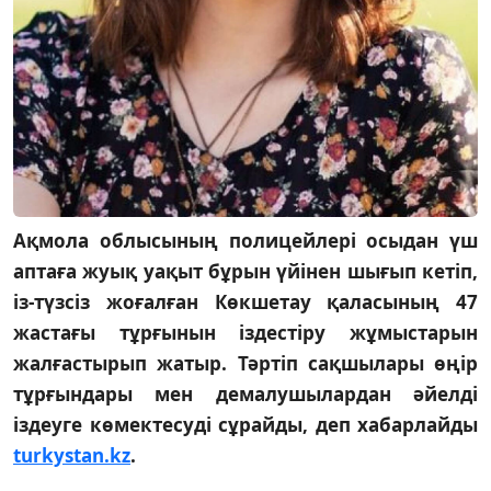
Ақмола облысының полицейлері осыдан үш
аптаға жуық уақыт бұрын үйінен шығып кетіп,
із-түзсіз жоғалған Көкшетау қаласының 47
жастағы тұрғынын іздестіру жұмыстарын
жалғастырып жатыр. Тәртіп сақшылары өңір
тұрғындары мен демалушылардан әйелді
іздеуге көмектесуді сұрайды, деп хабарлайды
turkystan.kz
.