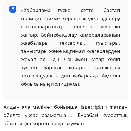
«Хабарлама түскен сәттен бастап
полиция қызметкерлері жедел-іздестіру
іс-шараларының кешенін жүргізіп
жатыр. Бейнебақылау камераларының
жазбалары тексерілді, туыстары,
таныстары және ықтимал куәгерлерден
жауап алынды. Сонымен қатар келіп
түскен барлық ақпарат жан-жақты
тексерілуде», – деп хабарлады Ақмола
облысының полициясы.
Алдын ала мәлімет бойынша, іздестіріліп жатқан
әйелге ұқсас азаматшаны Бурабай курорттық
аймағында көрген болуы мүмкін.