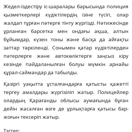
Жедел-іздестіру іс-шаралары барысында полиция
қызметкерлері күдіктілердің ізіне түсіп, олар
жалдап тұрған пәтерге тінту жүргізді. Нәтижесінде
ұрланған барсетка мен ондағы ақша, алтын
бұйымдар, күзен тоны және басқа да айғақты
заттар тәркіленді. Сонымен қатар күдіктілерден
пәтерлерге және автокөліктерге заңсыз кіру
кезінде пайдаланылған болуы мүмкін арнайы
құрал-саймандар да табылды.
Қазіргі уақытта ұсталғандарға қатысты қажетті
тергеу амалдары жүргізіліп жатыр. Полицейлер
олардың Қарағанды облысы аумағында бұған
дейін жасалған өзге де ұрлықтарға қатысы бар-
жоғын тексеріп жатыр.
Тэгтер: