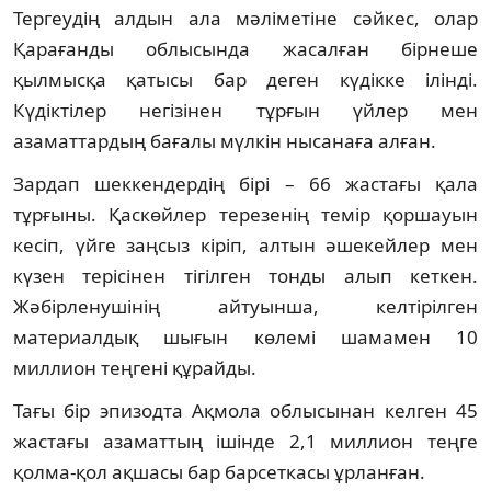
Тергеудің алдын ала мәліметіне сәйкес, олар
Қарағанды облысында жасалған бірнеше
қылмысқа қатысы бар деген күдікке ілінді.
Күдіктілер негізінен тұрғын үйлер мен
азаматтардың бағалы мүлкін нысанаға алған.
Зардап шеккендердің бірі – 66 жастағы қала
тұрғыны. Қаскөйлер терезенің темір қоршауын
кесіп, үйге заңсыз кіріп, алтын әшекейлер мен
күзен терісінен тігілген тонды алып кеткен.
Жәбірленушінің айтуынша, келтірілген
материалдық шығын көлемі шамамен 10
миллион теңгені құрайды.
Тағы бір эпизодта Ақмола облысынан келген 45
жастағы азаматтың ішінде 2,1 миллион теңге
қолма-қол ақшасы бар барсеткасы ұрланған.