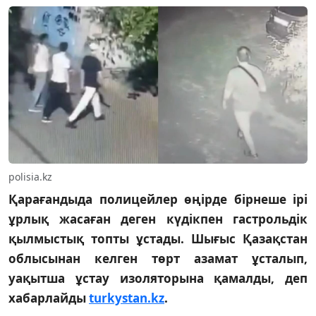
polisia.kz
Қарағандыда полицейлер өңірде бірнеше ірі
ұрлық жасаған деген күдікпен гастрольдік
қылмыстық топты ұстады. Шығыс Қазақстан
облысынан келген төрт азамат ұсталып,
уақытша ұстау изоляторына қамалды, деп
хабарлайды
turkystan.kz
.