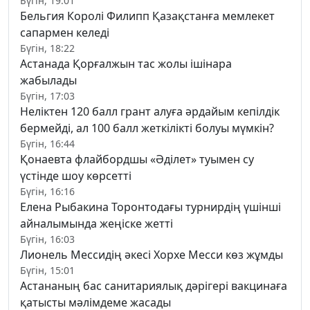
Бүгін, 19:01
Бельгия Королі Филипп Қазақстанға мемлекет
сапармен келеді
Бүгін, 18:22
Астанада Қорғалжын тас жолы ішінара
жабылады
Бүгін, 17:03
Неліктен 120 балл грант алуға әрдайым кепілдік
бермейді, ал 100 балл жеткілікті болуы мүмкін?
Бүгін, 16:44
Қонаевта флайбордшы «Әділет» туымен су
үстінде шоу көрсетті
Бүгін, 16:16
Елена Рыбакина Торонтодағы турнирдің үшінші
айналымында жеңіске жетті
Бүгін, 16:03
Лионель Мессидің әкесі Хорхе Месси көз жұмды
Бүгін, 15:01
Астананың бас санитариялық дәрігері вакцинаға
қатысты мәлімдеме жасады