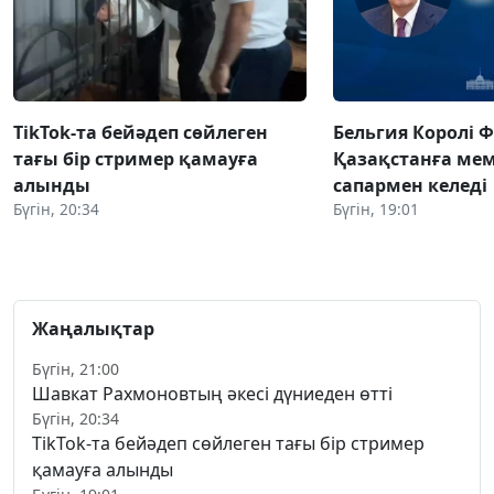
TikTok-та бейәдеп сөйлеген
Бельгия Королі 
тағы бір стример қамауға
Қазақстанға ме
алынды
сапармен келеді
Бүгін, 20:34
Бүгін, 19:01
Жаңалықтар
Бүгін, 21:00
Шавкат Рахмоновтың әкесі дүниеден өтті
Бүгін, 20:34
TikTok-та бейәдеп сөйлеген тағы бір стример
қамауға алынды