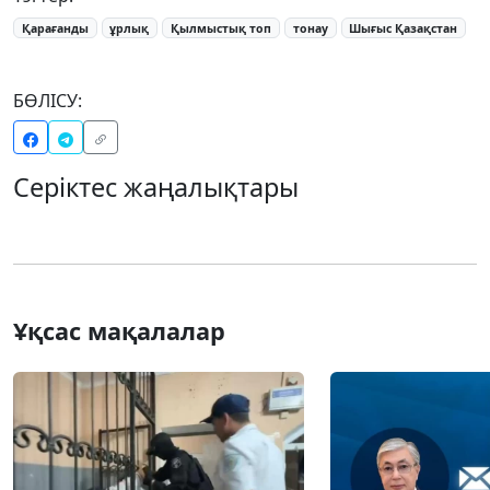
Қарағанды
ұрлық
Қылмыстық топ
тонау
Шығыс Қазақстан
БӨЛІСУ:
Серіктес жаңалықтары
Ұқсас мақалалар