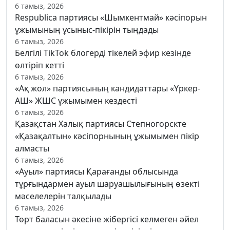
6 тамыз, 2026
Respublica партиясы «Шымкентмай» кәсіпорын
ұжымының ұсыныс-пікірін тыңдады
6 тамыз, 2026
Белгілі TikTok блогерді тікелей эфир кезінде
өлтіріп кетті
6 тамыз, 2026
«Ақ жол» партиясының кандидаттары «Үркер-
АШ» ЖШС ұжымымен кездесті
6 тамыз, 2026
Қазақстан Халық партиясы Степногорскте
«Қазақалтын» кәсіпорнының ұжымымен пікір
алмасты
6 тамыз, 2026
«Ауыл» партиясы Қарағанды облысында
тұрғындармен ауыл шаруашылығының өзекті
мәселелерін талқылады
6 тамыз, 2026
Төрт баласын әкесіне жібергісі келмеген әйел