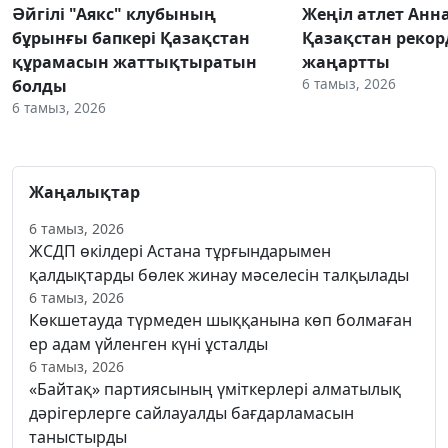
Әйгілі "Аякс" клубының
Жеңіл атлет Анн
бұрынғы бапкері Қазақстан
Қазақстан реко
құрамасын жаттықтыратын
жаңартты
6 тамыз, 2026
болды
6 тамыз, 2026
Жаңалықтар
6 тамыз, 2026
ЖСДП өкілдері Астана тұрғындарымен
қалдықтарды бөлек жинау мәселесін талқылады
6 тамыз, 2026
Көкшетауда түрмеден шыққанына көп болмаған
ер адам үйленген күні ұсталды
6 тамыз, 2026
«Байтақ» партиясының үміткерлері алматылық
дәрігерлерге сайлауалды бағдарламасын
таныстырды