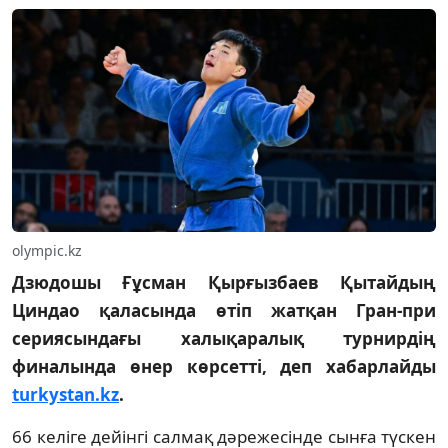
olympic.kz
Дзюдошы Ғұсман Қырғызбаев Қытайдың
Циндао қаласында өтіп жатқан Гран-при
сериясындағы халықаралық турнирдің
финалында өнер көрсетті, деп хабарлайды
turkystan.kz
.
66 келіге дейінгі салмақ дәрежесінде сынға түскен