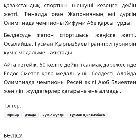
қазақстандық спортшы шешуші кезеңге дейін
жетті. Финалда оған Жапонияның екі дүркін
Олимпиада чемпионы Хифуми Абе қарсы тұрды.
Белдесуде жапон спортшысы жеңіске жетті.
Осылайша, Ғұсман Қырғызбаев Гран-при турнирін
күміс медальмен аяқтады.
Айта кетейік, 60 келіге дейінгі салмақ дәрежесінде
Елдос Сметов қола медаль үшін белдесті. Алайда
Олимпиада чемпионы Ресей өкілі Аюб Блиевтен
жеңіліп, жүлдегерлер қатарына ене алмады.
Тэгтер:
Турнир
дзюдо
күміс жүлде
Ғұсман Қырғызбаев
БӨЛІСУ: