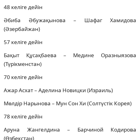
48 келіге дейін
Әбиба Әбужақынова – Шафаг Хамидова
(Әзербайжан)
57 келіге дейін
Бақыт Құсақбаева – Медине Оразныязова
(Түрікменстан)
70 келіге дейін
Ажар Асхат – Аделина Новицки (Израиль)
Мөлдір Нарынова – Мун Сон Хи (Солтүстік Корея)
78 келіге дейін
Аруна Жангелдина – Барчиной Кодирова
(Өзбекстан)