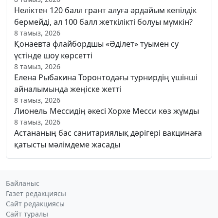
Неліктен 120 балл грант алуға әрдайым кепілдік
бермейді, ал 100 балл жеткілікті болуы мүмкін?
8 тамыз, 2026
Қонаевта флайбордшы «Әділет» туымен су
үстінде шоу көрсетті
8 тамыз, 2026
Елена Рыбакина Торонтодағы турнирдің үшінші
айналымында жеңіске жетті
8 тамыз, 2026
Лионель Мессидің әкесі Хорхе Месси көз жұмды
8 тамыз, 2026
Астананың бас санитариялық дәрігері вакцинаға
қатысты мәлімдеме жасады
Байланыс
Газет редакциясы
Сайт редакциясы
Сайт туралы