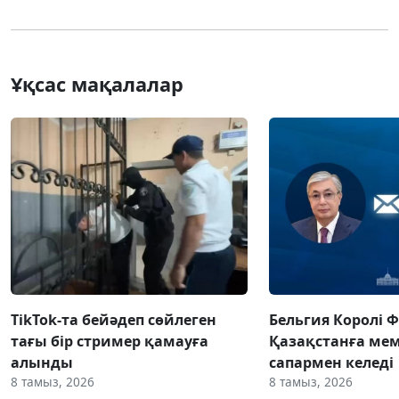
Ұқсас мақалалар
TikTok-та бейәдеп сөйлеген
Бельгия Королі 
тағы бір стример қамауға
Қазақстанға ме
алынды
сапармен келеді
8 тамыз, 2026
8 тамыз, 2026