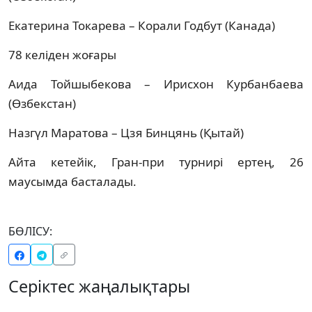
Екатерина Токарева – Корали Годбут (Канада)
78 келіден жоғары
Аида Тойшыбекова – Ирисхон Курбанбаева
(Өзбекстан)
Назгүл Маратова – Цзя Бинцянь (Қытай)
Айта кетейік, Гран-при турнирі ертең, 26
маусымда басталады.
БӨЛІСУ:
Серіктес жаңалықтары