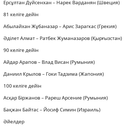
Ерсұлтан Дүйсенхан – Нарек Варданян (Швеция)
81 келіге дейін
Абылайхан Жұбаназар – Арис Зарагкас (Грекия)
Әділет Алмат – Ратбек Жуманазаров (Қырғызстан)
90 келіге дейін
Айдар Арапов – Влад Висан (Румыния)
Даниил Крылов – Гоки Тадзима (Жапония)
100 келіге дейін
Асқар Біржанов – Рареш Арсение (Румыния)
Бақжан Байтас – Йосиф Симин (Израиль)
Әйелдер