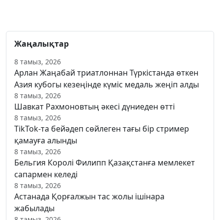
Жаңалықтар
8 тамыз, 2026
Арлан Жаңабай триатлоннан Түркістанда өткен
Азия кубогы кезеңінде күміс медаль жеңіп алды
8 тамыз, 2026
Шавкат Рахмоновтың әкесі дүниеден өтті
8 тамыз, 2026
TikTok-та бейәдеп сөйлеген тағы бір стример
қамауға алынды
8 тамыз, 2026
Бельгия Королі Филипп Қазақстанға мемлекет
сапармен келеді
8 тамыз, 2026
Астанада Қорғалжын тас жолы ішінара
жабылады
8 тамыз, 2026