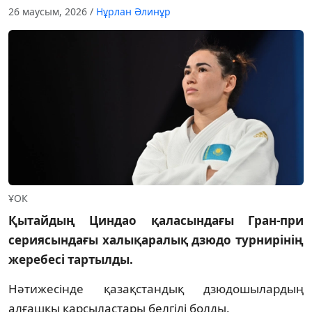
26 маусым, 2026
/
Нұрлан Әлинұр
ҰОК
Қытайдың Циндао қаласындағы Гран-при
сериясындағы халықаралық дзюдо турнирінің
жеребесі тартылды.
Нәтижесінде қазақстандық дзюдошылардың
алғашқы қарсыластары белгілі болды.