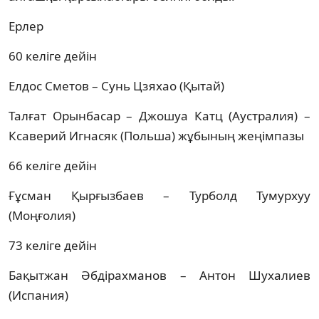
Ерлер
60 келіге дейін
Елдос Сметов – Сунь Цзяхао (Қытай)
Талғат Орынбасар – Джошуа Катц (Аустралия) –
Ксаверий Игнасяк (Польша) жұбының жеңімпазы
66 келіге дейін
Ғұсман Қырғызбаев – Турболд Тумурхуу
(Моңғолия)
73 келіге дейін
Бақытжан Әбдірахманов – Антон Шухалиев
(Испания)