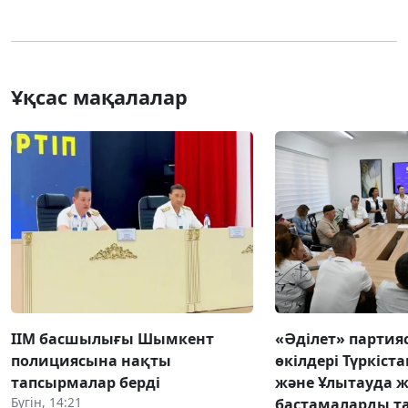
Ұқсас мақалалар
ІІМ басшылығы Шымкент
«Әділет» парти
полициясына нақты
өкілдері Түркіста
тапсырмалар берді
және Ұлытауда 
Бүгін, 14:21
бастамаларды 