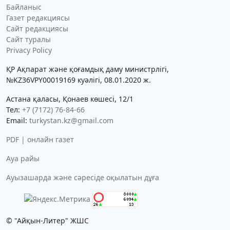
Байланыс
Газет редакциясы
Сайт редакциясы
Сайт туралы
Privacy Policy
ҚР Ақпарат және қоғамдық даму министрлігі,
№KZ36VPY00019169 куәлігі, 08.01.2020 ж.
Астана қаласы, Қонаев көшесі, 12/1
Тел:
+7 (7172) 76-84-66
Email:
turkystan.kz@gmail.com
PDF | онлайн газет
Ауа райы
Ауызашарда және сәресіде оқылатын дұға
© "Айқын-Литер" ЖШС