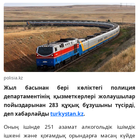
polisia.kz
Жыл басынан бері көліктегі полиция
департаментінің қызметкерлері жолаушылар
пойыздарынан 283 құқық бұзушыны түсірді,
деп хабарлайды
turkystan.kz
.
Оның ішінде 251 азамат алкогольдік ішімдік
ішкені және қоғамдық орындарға масаң күйде