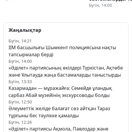
Бүгін, 14:00
Жаңалықтар
Бүгін, 14:21
ІІМ басшылығы Шымкент полициясына нақты
тапсырмалар берді
Бүгін, 14:00
«Әділет» партиясының өкілдері Түркістан, Ақтөбе
және Ұлытауда жаңа бастамаларды таныстырды
Бүгін, 13:33
Казармадан — мұражайға: Семейде ұландық
сарбаз Абай музейінің экскурсоводы болды
Бүгін, 12:50
Әлеуметтік желіде балағат сөз айтқан Тараз
тұрғыны бес тәулікке қамалды
Бүгін, 12:26
«Әділет» партиясы Ақмола, Павлодар және