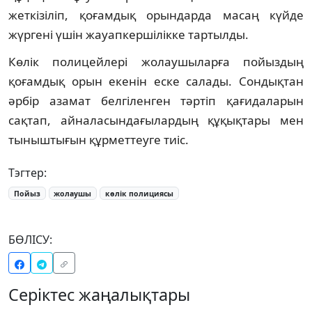
жеткізіліп, қоғамдық орындарда масаң күйде
жүргені үшін жауапкершілікке тартылды.
Көлік полицейлері жолаушыларға пойыздың
қоғамдық орын екенін еске салады. Сондықтан
әрбір азамат белгіленген тәртіп қағидаларын
сақтап, айналасындағылардың құқықтары мен
тыныштығын құрметтеуге тиіс.
Тэгтер:
Пойыз
жолаушы
көлік полициясы
БӨЛІСУ:
Серіктес жаңалықтары