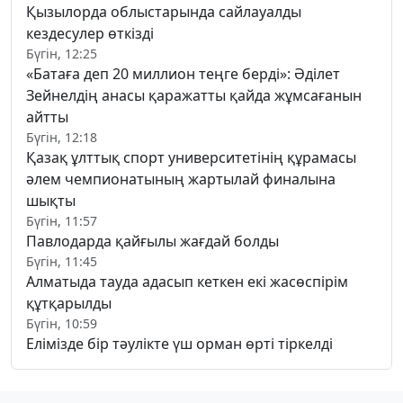
Қызылорда облыстарында сайлауалды
кездесулер өткізді
Бүгін, 12:25
«Батаға деп 20 миллион теңге берді»: Әділет
Зейнелдің анасы қаражатты қайда жұмсағанын
айтты
Бүгін, 12:18
Қазақ ұлттық спорт университетінің құрамасы
әлем чемпионатының жартылай финалына
шықты
Бүгін, 11:57
Павлодарда қайғылы жағдай болды
Бүгін, 11:45
Алматыда тауда адасып кеткен екі жасөспірім
құтқарылды
Бүгін, 10:59
Елімізде бір тәулікте үш орман өрті тіркелді