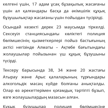
келгені үшін, 17 адам ұсақ бұзақылық жасағаны
үшін ал қалғандары басқа да әкімшілік құқық
бұзушылықтар жасағаны үшін пойыздан түсірілді.
Осындай кезекті дерек 23 маусымда тіркелді.
Сексеуіл станциясындағы көліктегі полиция
бөлімшесінің қызметкерлері пойыз бастығының
актісі негізінде Алматы – Ақтөбе бағытындағы
жолаушылар пойызынан үш құқық бұзушыны
түсірді.
Тексеру барысында 38, 34 және 20 жастағы
Атырау және Арыс қалаларының тұрғындары
алкогольдік масаң күйде болғаны анықталды.
Олар өз әрекеттерімен қоғамдық тәртіпті бұзып,
өзге жолаушылардың мазасын алған.
Құқық бұзушылар полиция бөлімшесіне