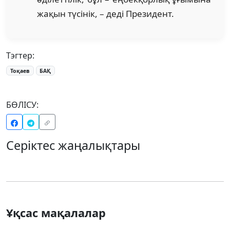
жақын түсінік, – деді Президент.
Тэгтер:
Тоқаев
БАҚ
БӨЛІСУ:
Серіктес жаңалықтары
Ұқсас мақалалар