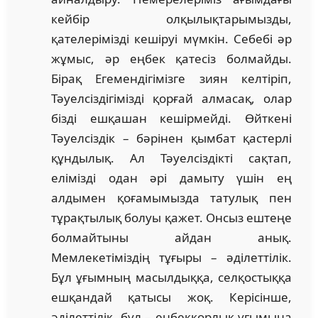
кейбір олқылықтарымызды,
қателерімізді кешіруі мүмкін. Себебі әр
жұмыс, әр еңбек қатесіз болмайды.
Бірақ Егемендігімізге зиян келтіріп,
Тәуелсіздігімізді қорғай алмасақ, олар
бізді ешқашан кешірмейді. Өйткені
Тәуелсіздік – бәрінен қымбат қастерлі
құндылық. Ал Тәуелсіздікті сақтап,
елімізді одан әрі дамыту үшін ең
алдымен қоғамымызда татулық пен
тұрақтылық болуы қажет. Онсыз ештеңе
болмайтыны айдан анық.
Мемлекетіміздің тұғыры – әділеттілік.
Бұл ұғымның масылдыққа, селқостыққа
ешқандай қатысы жоқ. Керісінше,
әділеттілік, бұл – еңбекқорлық ұғымына