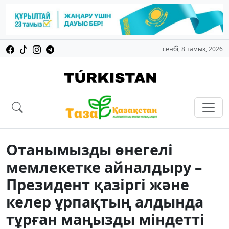
сенбі, 8 тамыз, 2026
Отанымызды өнегелі
мемлекетке айналдыру –
Президент қазіргі және
келер ұрпақтың алдында
тұрған маңызды міндетті