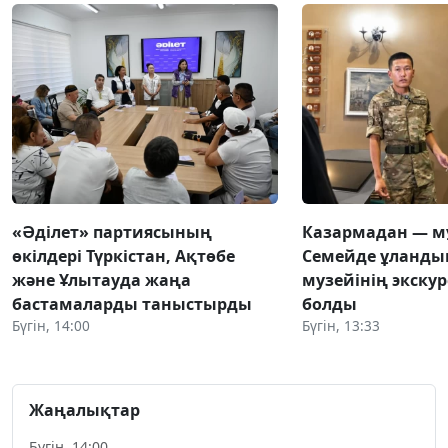
«Әділет» партиясының
Казармадан — м
өкілдері Түркістан, Ақтөбе
Семейде ұландық
және Ұлытауда жаңа
музейінің экску
бастамаларды таныстырды
болды
Бүгін, 14:00
Бүгін, 13:33
Жаңалықтар
Бүгін, 14:00