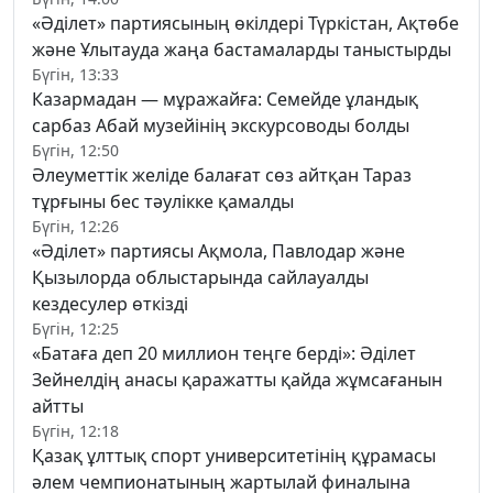
«Әділет» партиясының өкілдері Түркістан, Ақтөбе
және Ұлытауда жаңа бастамаларды таныстырды
Бүгін, 13:33
Казармадан — мұражайға: Семейде ұландық
сарбаз Абай музейінің экскурсоводы болды
Бүгін, 12:50
Әлеуметтік желіде балағат сөз айтқан Тараз
тұрғыны бес тәулікке қамалды
Бүгін, 12:26
«Әділет» партиясы Ақмола, Павлодар және
Қызылорда облыстарында сайлауалды
кездесулер өткізді
Бүгін, 12:25
«Батаға деп 20 миллион теңге берді»: Әділет
Зейнелдің анасы қаражатты қайда жұмсағанын
айтты
Бүгін, 12:18
Қазақ ұлттық спорт университетінің құрамасы
әлем чемпионатының жартылай финалына