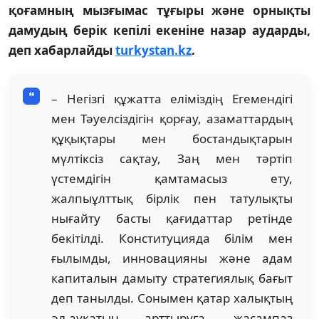
қоғамның мызғымас тұғыры және орнықты
дамудың берік кепілі екеніне назар аударды,
деп хабарлайды
turkystan.kz
.
– Негізгі құжатта еліміздің Егемендігі
мен Тәуелсіздігін қорғау, азаматтардың
құқықтары мен бостандықтарын
мүлтіксіз сақтау, Заң мен тәртіп
үстемдігін қамтамасыз ету,
жалпыұлттық бірлік пен татулықты
нығайту басты қағидаттар ретінде
бекітілді. Конституцияда білім мен
ғылымды, инновацияны және адам
капиталын дамыту стратегиялық бағыт
деп танылды. Сонымен қатар халықтың
әл-ауқатын арттыруға, жасампаз