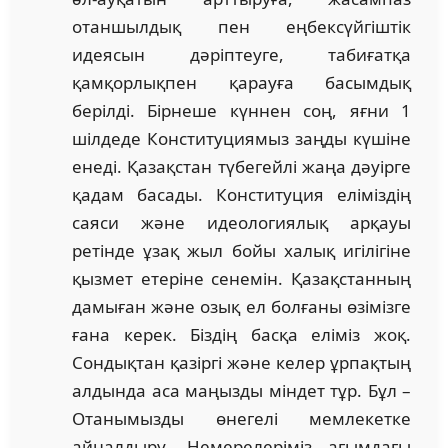
отаншылдық пен еңбексүйгіштік
идеясын дәріптеуге, табиғатқа
қамқорлықпен қарауға басымдық
берілді. Бірнеше күннен соң, яғни 1
шілдеде Конституциямыз заңды күшіне
енеді. Қазақстан түбегейлі жаңа дәуірге
қадам басады. Конституция еліміздің
саяси және идеологиялық арқауы
ретінде ұзақ жыл бойы халық игілігіне
қызмет етеріне сенемін. Қазақстанның
дамыған және озық ел болғаны өзімізге
ғана керек. Біздің басқа еліміз жоқ.
Сондықтан қазіргі және келер ұрпақтың
алдында аса маңызды міндет тұр. Бұл –
Отанымызды өнегелі мемлекетке
айналдыру. Немерелеріміз ағымдағы