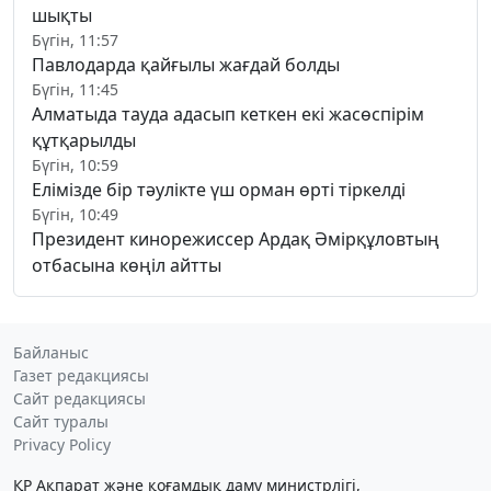
шықты
Бүгін, 11:57
Павлодарда қайғылы жағдай болды
Бүгін, 11:45
Алматыда тауда адасып кеткен екі жасөспірім
құтқарылды
Бүгін, 10:59
Елімізде бір тәулікте үш орман өрті тіркелді
Бүгін, 10:49
Президент кинорежиссер Ардақ Әмірқұловтың
отбасына көңіл айтты
Байланыс
Газет редакциясы
Сайт редакциясы
Сайт туралы
Privacy Policy
ҚР Ақпарат және қоғамдық даму министрлігі,