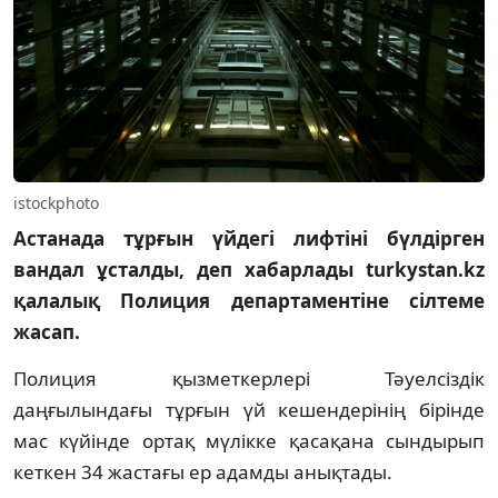
istockphoto
Астанада тұрғын үйдегі лифтіні бүлдірген
вандал ұсталды, деп хабарлады turkystan.kz
қалалық Полиция департаментіне сілтеме
жасап.
Полиция қызметкерлері Тәуелсіздік
даңғылындағы тұрғын үй кешендерінің бірінде
мас күйінде ортақ мүлікке қасақана сындырып
кеткен 34 жастағы ер адамды анықтады.