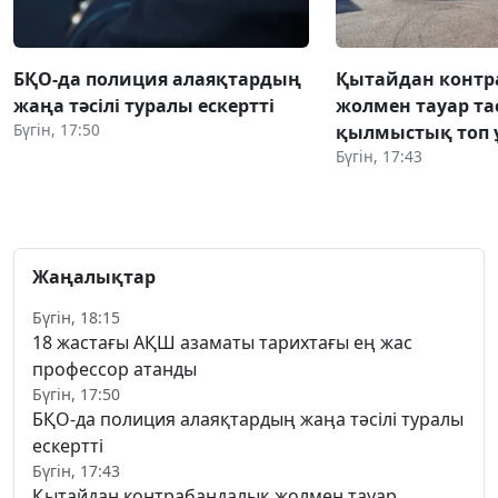
БҚО-да полиция алаяқтардың
Қытайдан конт
жаңа тәсілі туралы ескертті
жолмен тауар та
Бүгін, 17:50
қылмыстық топ 
Бүгін, 17:43
Жаңалықтар
Бүгін, 18:15
18 жастағы АҚШ азаматы тарихтағы ең жас
профессор атанды
Бүгін, 17:50
БҚО-да полиция алаяқтардың жаңа тәсілі туралы
ескертті
Бүгін, 17:43
Қытайдан контрабандалық жолмен тауар