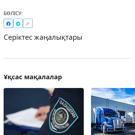
БӨЛІСУ:
Серіктес жаңалықтары
Ұқсас мақалалар