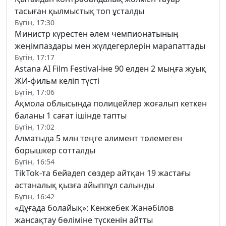
тасыған қылмыстық топ ұсталды
Бүгін, 17:30
Министр күрестен әлем чемпионатының
жеңімпаздары мен жүлдегерлерін марапаттады
Бүгін, 17:17
Astana AI Film Festival-іне 90 елден 2 мыңға жуық
ЖИ-фильм келіп түсті
Бүгін, 17:06
Ақмола облысында полицейлер жоғалып кеткен
баланы 1 сағат ішінде тапты
Бүгін, 17:02
Алматыда 5 млн теңге алимент төлемеген
борышкер сотталды
Бүгін, 16:54
TikTok-та бейәдеп сөздер айтқан 19 жастағы
астаналық қызға айыппұл салынды
Бүгін, 16:42
«Дұғада болайық»: Кенжебек Жанәбілов
жансақтау бөліміне түскенін айтты