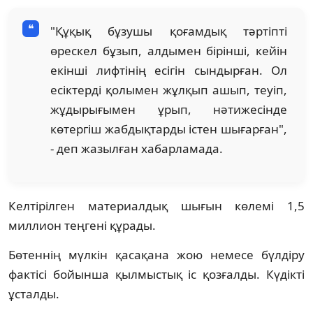
"Құқық бұзушы қоғамдық тәртіпті
өрескел бұзып, алдымен бірінші, кейін
екінші лифтінің есігін сындырған. Ол
есіктерді қолымен жұлқып ашып, теуіп,
жұдырығымен ұрып, нәтижесінде
көтергіш жабдықтарды істен шығарған",
- деп жазылған хабарламада.
Келтірілген материалдық шығын көлемі 1,5
миллион теңгені құрады.
Бөтеннің мүлкін қасақана жою немесе бүлдіру
фактісі бойынша қылмыстық іс қозғалды. Күдікті
ұсталды.