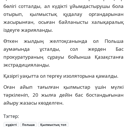
бөлігі сотталды, ал күдікті ұйымдастырушы бола
отырып, қылмыстық қудалау органдарынан
жасырынған, осыған байланысты халықаралық
іздеуге жарияланды.
Өткен жылдың желтоқсанында ол Польша
аумағында ұсталды, сол жерден Бас
прокуратураның сұрауы бойынша Қазақстанға
экстрадицияланды.
Қазіргі уақытта ол тергеу изоляторына қамалды.
Оған айып тағылған қылмыстар үшін мүлкі
тәркіленіп, 20 жылға дейін бас бостандығынан
айыру жазасы көзделген.
Тэгтер:
күдікті
Польша
Қылмыстық топ