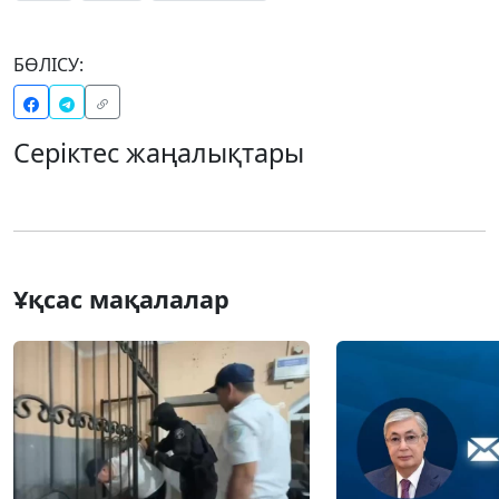
БӨЛІСУ:
Серіктес жаңалықтары
Ұқсас мақалалар