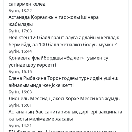
сапармен келеді
Бүгін, 18:22
Астанада Қорғалжын тас жолы ішінара
жабылады
Бүгін, 17:03
Неліктен 120 балл грант алуға әрдайым кепілдік
бермейді, ал 100 балл жеткілікті болуы мүмкін?
Бүгін, 16:44
Қонаевта флайбордшы «Әділет» туымен су
үстінде шоу көрсетті
Бүгін, 16:16
Елена Рыбакина Торонтодағы турнирдің үшінші
айналымында жеңіске жетті
Бүгін, 16:03
Лионель Мессидің әкесі Хорхе Месси көз жұмды
Бүгін, 15:01
Астананың бас санитариялық дәрігері вакцинаға
қатысты мәлімдеме жасады
Бүгін, 14:21
ІІМ басшылығы Шымкент полициясына нақты