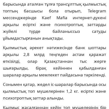
барысында аталған тұлға трансұлттық қылмыстық
топтың басшысы бола отырып, Telegram
мессенджерінде Kaef Mafia интернет-дүкені
арқылы есірткі және психотроптық заттарды
жүйелі түрде байланыссыз сатуды
ұйымдастырғанын анықтады.
Қылмыстық әрекет нәтижесінде банк шоттары
арқылы 2,8 млрд теңгеден астам қаражат
өткізілді, олар Қазақстаннан тыс жерге
шығарылды, бірақ кейіннен қабылданған
шаралар арқылы мемлекет пайдасына тәркіленді.
Сонымен қатар, жедел іс-шаралар барысында осы
қылмыстық топ мүшелерінен 1,2 кг. есірткі және
психотроптық заттар алынды.
Қылмыс жасалғаннан кейін топ мүшелерінің бір