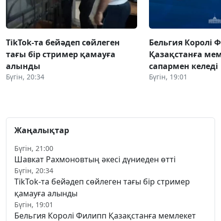
TikTok-та бейәдеп сөйлеген
Бельгия Королі 
тағы бір стример қамауға
Қазақстанға ме
алынды
сапармен келеді
Бүгін, 20:34
Бүгін, 19:01
Жаңалықтар
Бүгін, 21:00
Шавкат Рахмоновтың әкесі дүниеден өтті
Бүгін, 20:34
TikTok-та бейәдеп сөйлеген тағы бір стример
қамауға алынды
Бүгін, 19:01
Бельгия Королі Филипп Қазақстанға мемлекет