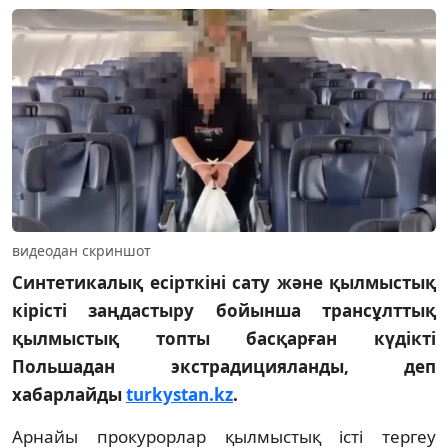
видеодан скриншот
Синтетикалық есірткіні сату және қылмыстық
кірісті заңдастыру бойынша трансұлттық
қылмыстық топты басқарған күдікті
Польшадан экстрадицияланды, деп
хабарлайды
turkystan.kz
.
Арнайы прокурорлар қылмыстық істі тергеу