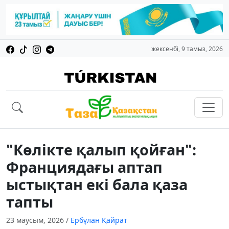
жексенбі, 9 тамыз, 2026
"Көлікте қалып қойған":
Франциядағы аптап
ыстықтан екі бала қаза
тапты
23 маусым, 2026
/
Ербұлан Қайрат