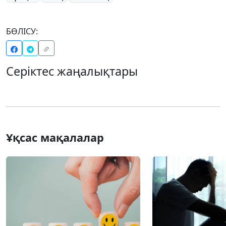
БӨЛІСУ:
Серіктес жаңалықтары
Ұқсас мақалалар