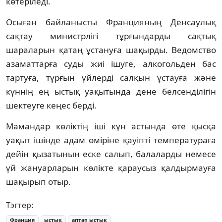
көтеріледі.
Осыған байланысты Францияның Денсаулық
сақтау министрлігі тұрғындарды сақтық
шараларын қатаң ұстануға шақырды. Ведомство
азаматтарға суды жиі ішуге, алкогольден бас
тартуға, тұрғын үйлерді салқын ұстауға және
күннің ең ыстық уақытында дене белсенділігін
шектеуге кеңес берді.
Мамандар көліктің іші күн астында өте қысқа
уақыт ішінде адам өміріне қауіпті температураға
дейін қызатынын еске салып, балаларды немесе
үй жануарларын көлікте қараусыз қалдырмауға
шақырып отыр.
Тэгтер:
Франция
ыстық
аптап ыстық