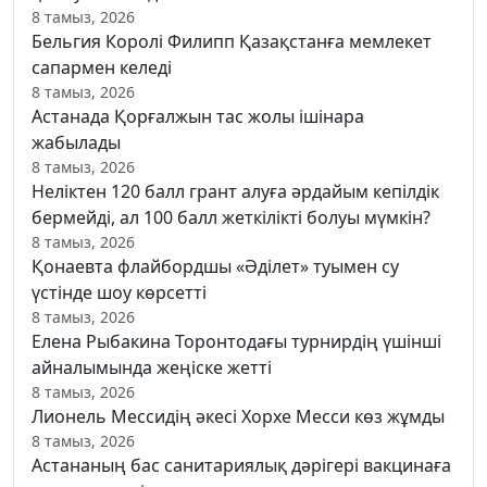
8 тамыз, 2026
Бельгия Королі Филипп Қазақстанға мемлекет
сапармен келеді
8 тамыз, 2026
Астанада Қорғалжын тас жолы ішінара
жабылады
8 тамыз, 2026
Неліктен 120 балл грант алуға әрдайым кепілдік
бермейді, ал 100 балл жеткілікті болуы мүмкін?
8 тамыз, 2026
Қонаевта флайбордшы «Әділет» туымен су
үстінде шоу көрсетті
8 тамыз, 2026
Елена Рыбакина Торонтодағы турнирдің үшінші
айналымында жеңіске жетті
8 тамыз, 2026
Лионель Мессидің әкесі Хорхе Месси көз жұмды
8 тамыз, 2026
Астананың бас санитариялық дәрігері вакцинаға