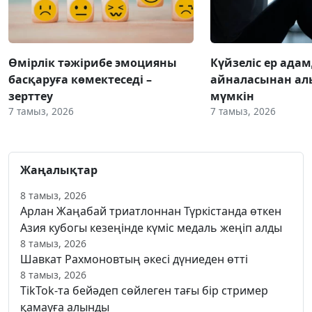
Өмірлік тәжірибе эмоцияны
Күйзеліс ер ада
басқаруға көмектеседі –
айналасынан ал
зерттеу
мүмкін
7 тамыз, 2026
7 тамыз, 2026
Жаңалықтар
8 тамыз, 2026
Арлан Жаңабай триатлоннан Түркістанда өткен
Азия кубогы кезеңінде күміс медаль жеңіп алды
8 тамыз, 2026
Шавкат Рахмоновтың әкесі дүниеден өтті
8 тамыз, 2026
TikTok-та бейәдеп сөйлеген тағы бір стример
қамауға алынды