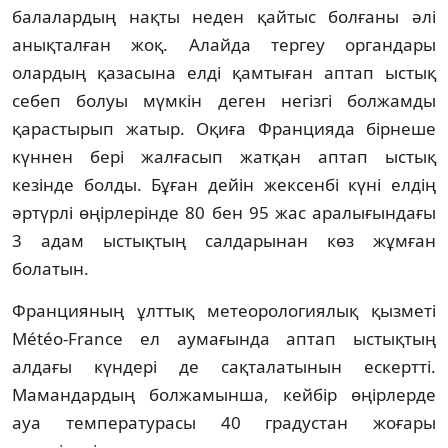
балалардың нақты неден қайтыс болғаны әлі
анықталған жоқ. Алайда тергеу органдары
олардың қазасына елді қамтыған аптап ыстық
себеп болуы мүмкін деген негізгі болжамды
қарастырып жатыр. Оқиға Францияда бірнеше
күннен бері жалғасып жатқан аптап ыстық
кезінде болды. Бұған дейін жексенбі күні елдің
әртүрлі өңірлерінде 80 бен 95 жас аралығындағы
3 адам ыстықтың салдарынан көз жұмған
болатын.
Францияның ұлттық метеорологиялық қызметі
Météo-France ел аумағында аптап ыстықтың
алдағы күндері де сақталатынын ескертті.
Мамандардың болжамынша, кейбір өңірлерде
ауа температурасы 40 градустан жоғары