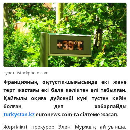
сурет: istockphoto.com
Францияның оңтүстік-шығысында екі және
төрт жастағы екі бала көліктен өлі табылған.
Қайғылы оқиға дүйсенбі күні түстен кейін
болған, деп хабарлайды
turkystan.kz
euronews.com-ға сілтеме жасап.
Жергілікті прокурор Элен Мурждің айтуынша,