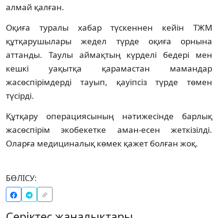
алмай қалған.
Оқиға туралы хабар түскеннен кейін ТЖМ
құтқарушылары жедел түрде оқиға орнына
аттанды. Таулы аймақтың күрделі бедері мен
кешкі уақытқа қарамастан мамандар
жасөспірімдерді тауып, қауіпсіз түрде төмен
түсірді.
Құтқару операциясының нәтижесінде барлық
жасөспірім экобекетке аман-есен жеткізілді.
Оларға медициналық көмек қажет болған жоқ.
БӨЛІСУ:
Серіктес жаңалықтары