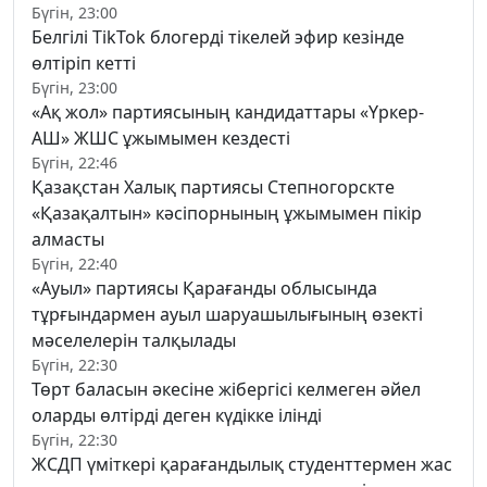
Бүгін, 23:00
Белгілі TikTok блогерді тікелей эфир кезінде
өлтіріп кетті
Бүгін, 23:00
«Ақ жол» партиясының кандидаттары «Үркер-
АШ» ЖШС ұжымымен кездесті
Бүгін, 22:46
Қазақстан Халық партиясы Степногорскте
«Қазақалтын» кәсіпорнының ұжымымен пікір
алмасты
Бүгін, 22:40
«Ауыл» партиясы Қарағанды облысында
тұрғындармен ауыл шаруашылығының өзекті
мәселелерін талқылады
Бүгін, 22:30
Төрт баласын әкесіне жібергісі келмеген әйел
оларды өлтірді деген күдікке ілінді
Бүгін, 22:30
ЖСДП үміткері қарағандылық студенттермен жас