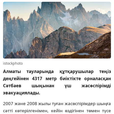
istockphoto
Алматы тауларында құтқарушылар теңіз
деңгейінен 4317 метр биіктікте орналасқан
Сәтбаев шыңынан үш жасөспірімді
эвакуациялады.
2007 және 2008 жылы туған жасөспірімдер шыңға
сәтті көтерілгенімен, кейін өздігінен төмен түсе