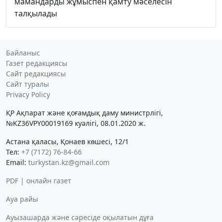
мамандарды жұмыспен қамту мәселесін
талқылады
Байланыс
Газет редакциясы
Сайт редакциясы
Сайт туралы
Privacy Policy
ҚР Ақпарат және қоғамдық даму министрлігі,
№KZ36VPY00019169 куәлігі, 08.01.2020 ж.
Астана қаласы, Қонаев көшесі, 12/1
Тел:
+7 (7172) 76-84-66
Email:
turkystan.kz@gmail.com
PDF | онлайн газет
Ауа райы
Ауызашарда және сәресіде оқылатын дұға