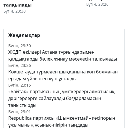
Бүгін, 23:26
талқылады
Бүгін, 23:30
Жаңалықтар
Бүгін, 23:30
ЖСДП өкілдері Астана тұрғындарымен
қалдықтарды бөлек жинау мәселесін талқылады
Бүгін, 23:26
Көкшетауда түрмеден шыққанына көп болмаған
ер адам үйленген күні ұсталды
Бүгін, 23:15
«Байтақ» партиясының үміткерлері алматылық
дәрігерлерге сайлауалды бағдарламасын
таныстырды
Бүгін, 23:01
Respublica партиясы «Шымкентмай» кәсіпорын
ұжымының ұсыныс-пікірін тыңдады