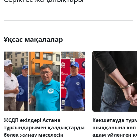
Ұқсас мақалалар
ЖСДП өкілдері Астана
Көкшетауда түр
тұрғындарымен қалдықтарды
шыққанына көп 
бөлек жинау мәселесін
адам үйленген к