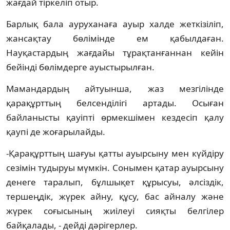
жағдай тіркеліп отыр.
Барлық бала ауруханаға ауыр халде жеткізіліп,
жансақтау бөлімінде ем қабылдаған.
Науқастардың жағдайы тұрақтанғаннан кейін
бейінді бөлімдерге ауыстырылған.
Мамандардың айтуынша, жаз мезгілінде
қарақұрттың белсенділігі артады. Осыған
байланысты қауіпті өрмекшімен кездесіп қалу
қаупі де жоғарылайды.
-Қарақұрттың шағуы қатты ауырсыну мен күйдіру
сезімін тудыруы мүмкін. Сонымен қатар ауырсыну
денеге таралып, бұлшықет құрысуы, әлсіздік,
тершеңдік, жүрек айну, құсу, бас айналу және
жүрек соғысының жиілеуі сияқты белгілер
байқалады, - дейді дәрігерлер.