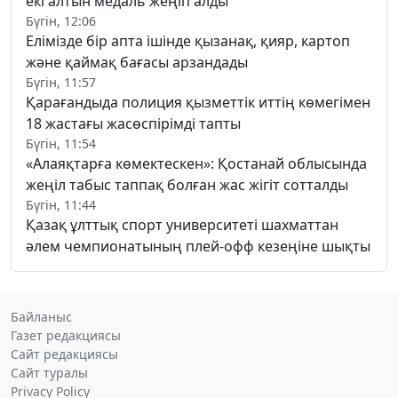
екі алтын медаль жеңіп алды
Бүгін, 12:06
Елімізде бір апта ішінде қызанақ, қияр, картоп
және қаймақ бағасы арзандады
Бүгін, 11:57
Қарағандыда полиция қызметтік иттің көмегімен
18 жастағы жасөспірімді тапты
Бүгін, 11:54
«Алаяқтарға көмектескен»: Қостанай облысында
жеңіл табыс таппақ болған жас жігіт сотталды
Бүгін, 11:44
Қазақ ұлттық спорт университеті шахматтан
әлем чемпионатының плей-офф кезеңіне шықты
Байланыс
Газет редакциясы
Сайт редакциясы
Сайт туралы
Privacy Policy