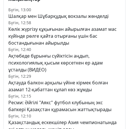
Бүгін, 13:00
Шалқар мен Шұбарқұдық вокзалы жөнделді
Бүгін, 12:58
Көлік жүргізу құқығынан айырылған азамат мас
күйінде рөлге қайта отырғаны үшін бас
бостандығынан айырылды
Бүгін, 12:40
Ақтөбеде бұрынғы сүйіктісін аңдып,
психологиялық қысым көрсеткен ер адам
ұсталды (ВИДЕО)
Бүгін, 12:29
Ақтауда балкон арқылы үйіне кірмек болған
азамат 12-қабаттан құлап көз жұмды
Бүгін, 12:15
Ресми: Әйгілі "Аякс" футбол клубының экс
бапкері Қазақстан құрамасын жаттықтырады
Бүгін, 12:10
Қазақстандық ескекшілер Азия чемпионатында