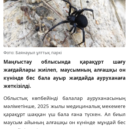
Фото: Баянауыл ұлттық паркі
Маңғыстау облысында қарақұрт шағу
жағдайлары жиілеп, маусымның алғашқы он
күнінде бес бала ауыр жағдайда ауруханаға
жеткізілді.
Облыстық көпбейінді балалар ауруханасының
мәліметінше, 2025 жылы медициналық мекемеге
қарақұрт шаққан үш бала ғана түскен. Ал биыл
маусым айының алғашқы он күнінде мұндай бес