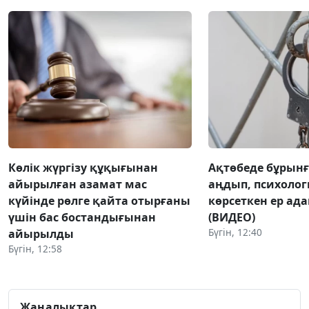
Көлік жүргізу құқығынан
Ақтөбеде бұрынғы
айырылған азамат мас
аңдып, психоло
күйінде рөлге қайта отырғаны
көрсеткен ер ад
үшін бас бостандығынан
(ВИДЕО)
Бүгін, 12:40
айырылды
Бүгін, 12:58
Жаңалықтар