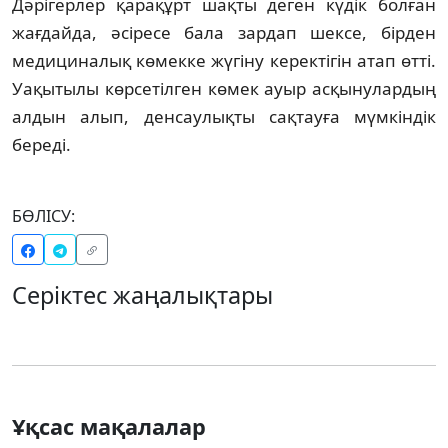
Дәрігерлер қарақұрт шақты деген күдік болған
жағдайда, әсіресе бала зардап шексе, бірден
медициналық көмекке жүгіну керектігін атап өтті.
Уақытылы көрсетілген көмек ауыр асқынулардың
алдын алып, денсаулықты сақтауға мүмкіндік
береді.
БӨЛІСУ:
Серіктес жаңалықтары
Ұқсас мақалалар