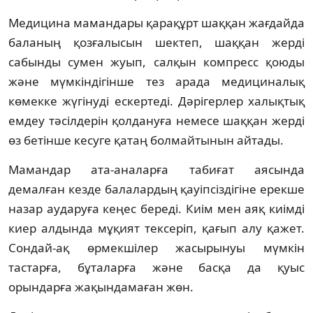
Медицина мамандары қарақұрт шаққан жағдайда
баланың қозғалысын шектеп, шаққан жерді
сабынды сумен жуып, салқын компресс қоюды
және мүмкіндігінше тез арада медициналық
көмекке жүгінуді ескертеді. Дәрігерлер халықтық
емдеу тәсілдерін қолдануға немесе шаққан жерді
өз бетінше кесуге қатаң болмайтынын айтады.
Мамандар ата-аналарға табиғат аясында
демалған кезде балалардың қауіпсіздігіне ерекше
назар аударуға кеңес береді. Киім мен аяқ киімді
киер алдында мұқият тексеріп, қағып алу қажет.
Сондай-ақ өрмекшілер жасырынуы мүмкін
тастарға, бұталарға және басқа да қуыс
орындарға жақындамаған жөн.