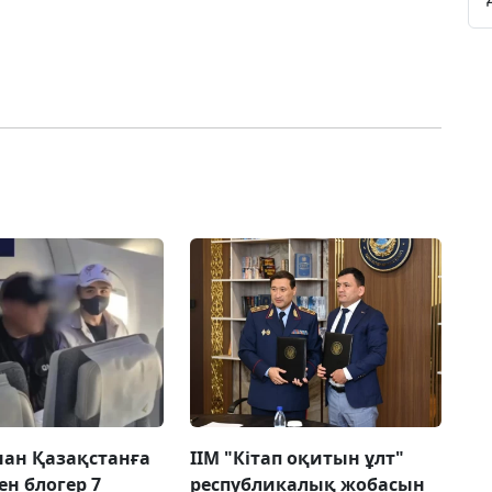
ан Қазақстанға
ІІМ "Кітап оқитын ұлт"
ен блогер 7
республикалық жобасын