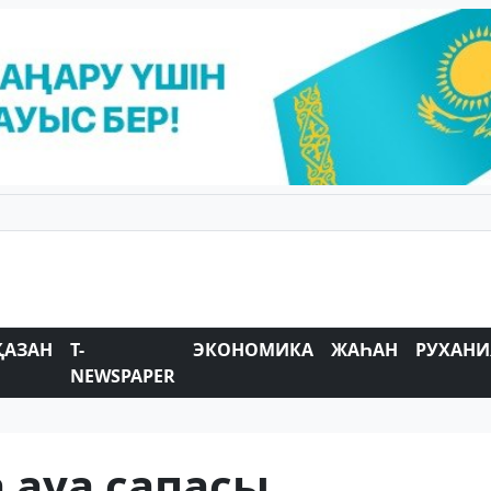
ҚАЗАН
T-
ЭКОНОМИКА
ЖАҺАН
РУХАНИ
NEWSPAPER
а ауа сапасы