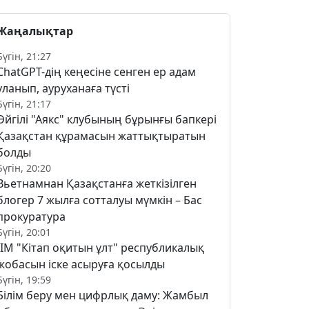
Жаңалықтар
Бүгін, 21:27
ChatGPT-дің кеңесіне сенген ер адам
уланып, ауруханаға түсті
Бүгін, 21:17
Әйгілі "Аякс" клубының бұрынғы бапкері
Қазақстан құрамасын жаттықтыратын
болды
Бүгін, 20:20
Вьетнамнан Қазақстанға жеткізілген
блогер 7 жылға сотталуы мүмкін – Бас
прокуратура
Бүгін, 20:01
ІІМ "Кітап оқитын ұлт" республикалық
жобасын іске асыруға қосылды
Бүгін, 19:59
Білім беру мен цифрлық даму: Жамбыл