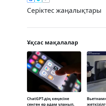
Серіктес жаңалықтары
Ұқсас мақалалар
ChatGPT-дің кеңесіне
Вьетнамн
сенген ер адам уланып,
жеткізілг