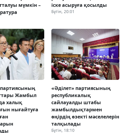
тталуы мүмкін –
іске асыруға қосылды
Бүгін, 20:01
уратура
 партиясының
«Әділет» партиясының
ттары Жамбыл
республикалық
да халық
сайлауалды штабы
ғын нығайтуға
жамбылдықтармен
ған
өңірдің өзекті мәселелерін
ларын
талқылады
Бүгін, 18:10
рды