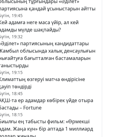
облысының тұрғындары «Әділет»
партиясына қандай ұсыныстарын айтты
Бүгін, 19:45
Кей адамға неге маса үйір, ал кей
адамды мүлде шақпайды?
Бүгін, 19:32
«Әділет» партиясының кандидаттары
Жамбыл облысында халық денсаулығын
нығайтуға бағытталған бастамаларын
таныстырды
Бүгін, 19:15
Климаттың өзгеруі матча өндірісіне
қауіп төндірді
Бүгін, 18:45
АҚШ-та ер адамдар көбірек үйде отыра
бастады – Fortune
Бүгін, 18:15
Биылғы ең табысты фильм: «Өрмекші
адам. Жаңа күн» бір аптада 1 миллиард
доллар жинады