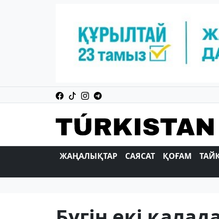
ЖАҢАЛЫҚТАР
САЯСАТ
ҚОҒАМ
ТАЙ
Бүгін екі қалад