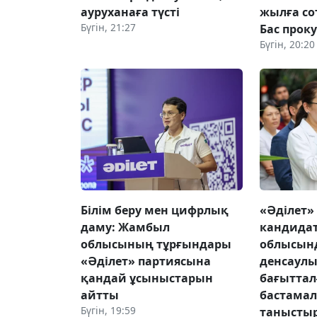
ауруханаға түсті
жылға со
Бүгін, 21:27
Бас прок
Бүгін, 20:20
Білім беру мен цифрлық
«Әділет»
даму: Жамбыл
кандида
облысының тұрғындары
облысын
«Әділет» партиясына
денсаулы
қандай ұсыныстарын
бағыттал
айтты
бастама
Бүгін, 19:59
танысты