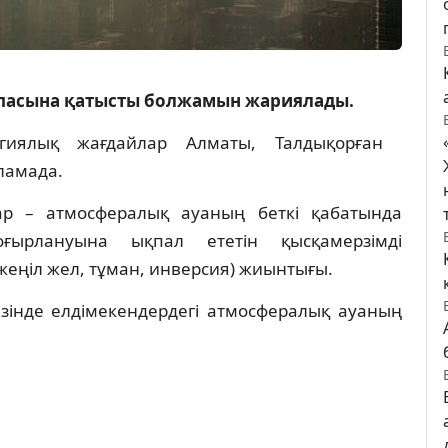
сапасына қатысты болжамын жариялады.
иялық жағдайлар Алматы, Талдықорған ​​
рламада.
ар – атмосфералық ауаның беткі қабатында
ғырлануына ықпал ететін қысқамерзімді
еңіл жел, тұман, инверсия) жиынтығы.
зінде елдімекендердегі атмосфералық ауаның