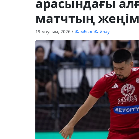
арасындағы а
матчтың жеңі
19 маусым, 2026
/
Жамбыл Жайлау