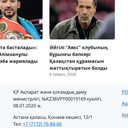
йта басталады»:
Әйгілі "Аякс" клубының
Әлімханұлы
бұрынғы бапкері
азба жариялады
Қазақстан құрамасын
жаттықтыратын болды
6 тамыз, 2026
ҚР Ақпарат және қоғамдық даму
PD
министрлігі, №KZ36VPY00019169 куәлігі,
Ау
08.01.2020 ж.
Ау
Астана қаласы, Қонаев көшесі, 12/1
Тел:
+7 (7172) 76-84-66