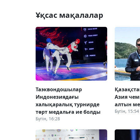
Ұқсас мақалалар
Таэквондошылар
Қазақста
Индонезиядағы
Азия чем
халықаралық турнирде
алтын ме
Бүгін, 15:54
төрт медальға ие болды
Бүгін, 16:28