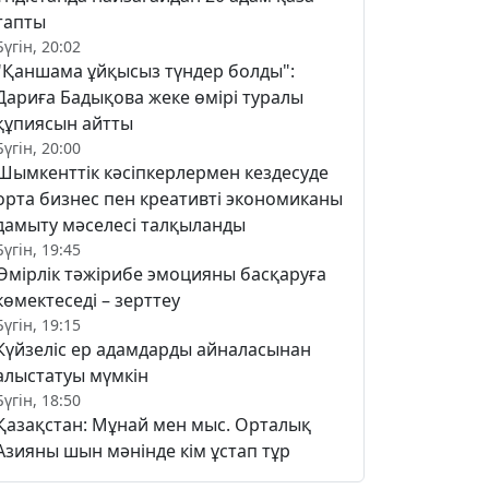
тапты
Бүгін, 20:02
"Қаншама ұйқысыз түндер болды":
Дариға Бадықова жеке өмірі туралы
құпиясын айтты
Бүгін, 20:00
Шымкенттік кәсіпкерлермен кездесуде
орта бизнес пен креативті экономиканы
дамыту мәселесі талқыланды
Бүгін, 19:45
Өмірлік тәжірибе эмоцияны басқаруға
көмектеседі – зерттеу
Бүгін, 19:15
Күйзеліс ер адамдарды айналасынан
алыстатуы мүмкін
Бүгін, 18:50
Қазақстан: Мұнай мен мыс. Орталық
Азияны шын мәнінде кім ұстап тұр