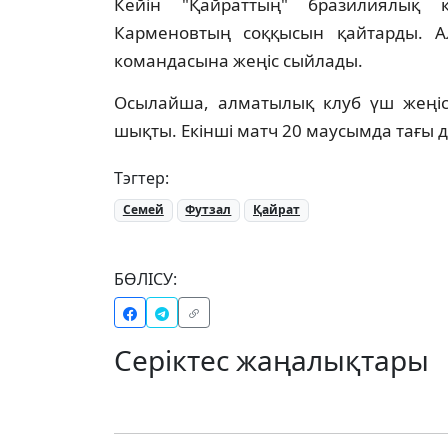
Кейін "Қайраттың" бразилиялық 
Карменовтың соққысын қайтарды. Ал
командасына жеңіс сыйлады.
Осылайша, алматылық клуб үш жеңіс
шықты. Екінші матч 20 маусымда тағы д
Тэгтер:
Семей
Футзал
Қайрат
БӨЛІСУ:
Серіктес жаңалықтары