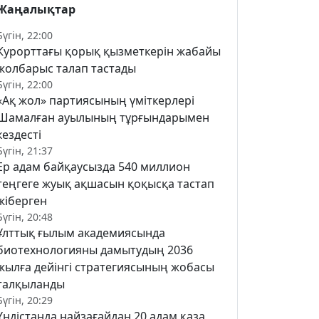
Жаңалықтар
Бүгін, 22:00
Курорттағы қорық қызметкерін жабайы
жолбарыс талап тастады
Бүгін, 22:00
«Ақ жол» партиясының үміткерлері
Шамалған ауылының тұрғындарымен
кездесті
Бүгін, 21:37
Ер адам байқаусызда 540 миллион
теңгеге жуық ақшасын қоқысқа тастап
жіберген
Бүгін, 20:48
Ұлттық ғылым академиясында
биотехнологияны дамытудың 2036
жылға дейінгі стратегиясының жобасы
талқыланды
Бүгін, 20:29
Үндістанда найзағайдан 20 адам қаза