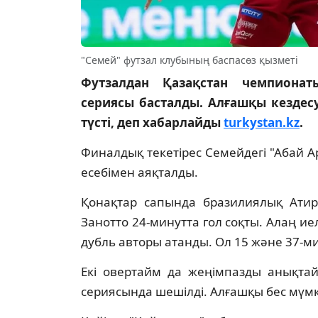
"Семей" футзал клубының баспасөз қызметі
Футзалдан Қазақстан чемпиона
сериясы басталды. Алғашқы кездес
түсті, деп хабарлайды
turkystan.kz
.
Финалдық текетірес Семейдегі "Абай Ар
есебімен аяқталды.
Қонақтар сапында бразилиялық Атир
Занотто 24-минутта гол соқты. Алаң и
дубль авторы атанды. Ол 15 және 37-мин
Екі овертайм да жеңімпазды анықта
сериясында шешілді. Алғашқы бес мүмкі