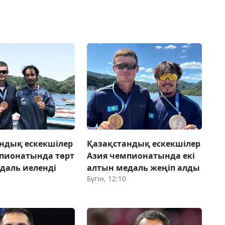
ндық ескекшілер
Қазақстандық ескекшілер
пионатында төрт
Азия чемпионатында екі
даль иеленді
алтын медаль жеңіп алды
Бүгін, 12:10