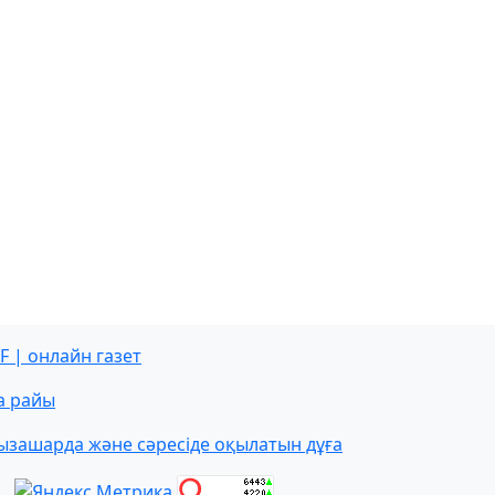
F | онлайн газет
а райы
ызашарда және сәресіде оқылатын дұға