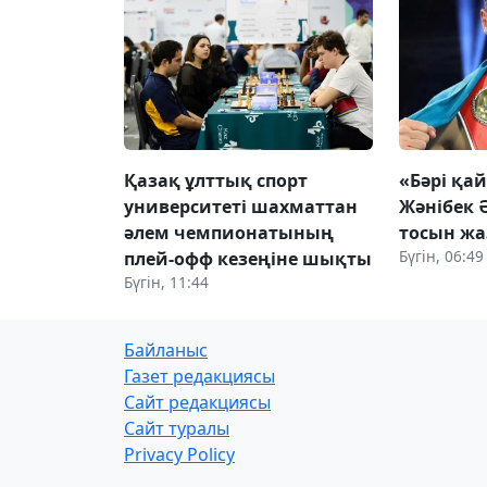
Қазақ ұлттық спорт
«Бәрі қа
университеті шахматтан
Жәнібек 
әлем чемпионатының
тосын ж
Бүгін, 06:49
плей-офф кезеңіне шықты
Бүгін, 11:44
Байланыс
Газет редакциясы
Сайт редакциясы
Сайт туралы
Privacy Policy