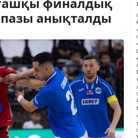
лғашқы финалдық
мпазы анықталды