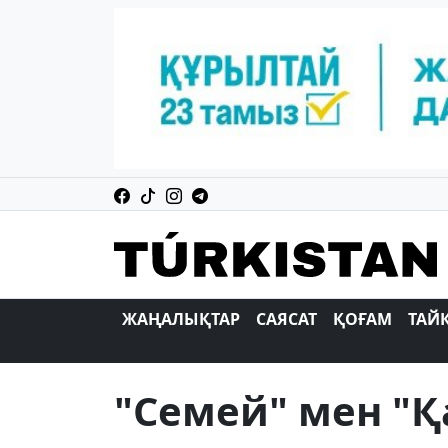
ЖАҢАЛЫҚТАР
САЯСАТ
ҚОҒАМ
ТАЙ
"Семей" мен "Қ