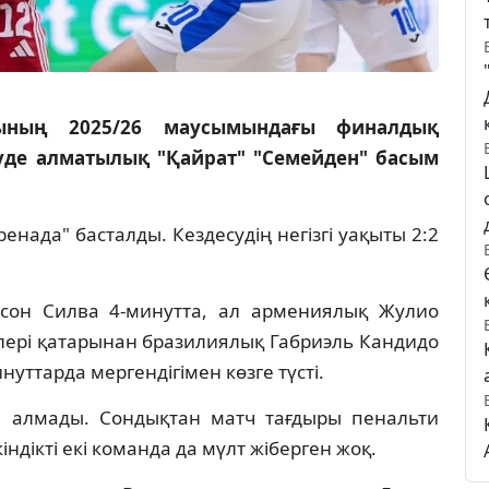
тының 2025/26 маусымындағы финалдық
уде алматылық "Қайрат" "Семейден" басым
енада" басталды. Кездесудің негізгі уақыты 2:2
сон Силва 4-минутта, ал армениялық Жулио
елері қатарынан бразилиялық Габриэль Кандидо
уттарда мергендігімен көзге түсті.
й алмады. Сондықтан матч тағдыры пенальти
ндікті екі команда да мүлт жіберген жоқ.