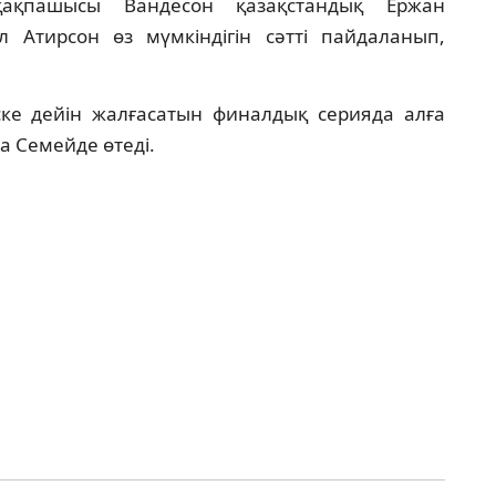
қақпашысы Вандесон қазақстандық Ержан
 Атирсон өз мүмкіндігін сәтті пайдаланып,
ке дейін жалғасатын финалдық серияда алға
а Семейде өтеді.