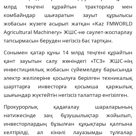
млрд теңгені құрайтын тракторлар мен
комбайндар шығаратын зауыт құрылысы
жобасын жүзеге асырып жатқан «Kaz FMWORLD
Agricultural Machinery» ЖШС-не сәулет-жоспарлау
тапсырмасын беруден негізсіз бас тартқан.
Сонымен қатар құны 14 млрд теңгені құрайтын
қант зауытын салу жөніндегі «ТСЗ» ЖШС-нің
инвестициялық жобасын сүйемелдеу барысында
электр желілеріне қосылуға берілген техникалық
шарттарға инвесторға қосымша қаржылық
шығындар жүктейтін негізсіз талаптар енгізілген.
Прокурорлық қадағалау шараларының
нәтижесінде заң бұзушылықтар жойылып,
инвесторлардың бұзылған құқықтары қалпына
келтірілді, ал кінәлі лауазымды тұлғалар