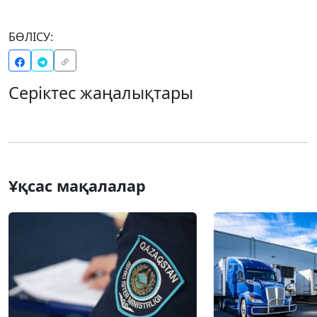
БӨЛІСУ:
Серіктес жаңалықтары
Ұқсас мақалалар