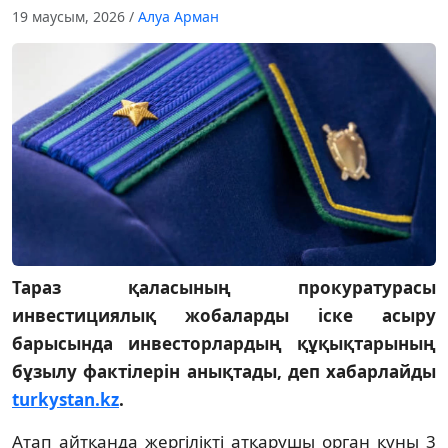
19 маусым, 2026
/
Алуа Арман
Тараз қаласының прокуратурасы
инвестициялық жобаларды іске асыру
барысында инвесторлардың құқықтарының
бұзылу фактілерін анықтады, деп хабарлайды
turkystan.kz
.
Атап айтқанда жергілікті атқарушы орган құны 3