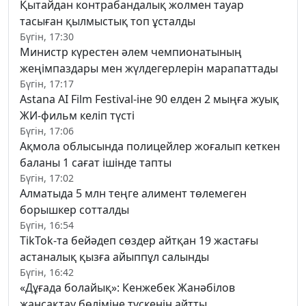
Қытайдан контрабандалық жолмен тауар
тасыған қылмыстық топ ұсталды
Бүгін, 17:30
Министр күрестен әлем чемпионатының
жеңімпаздары мен жүлдегерлерін марапаттады
Бүгін, 17:17
Astana AI Film Festival-іне 90 елден 2 мыңға жуық
ЖИ-фильм келіп түсті
Бүгін, 17:06
Ақмола облысында полицейлер жоғалып кеткен
баланы 1 сағат ішінде тапты
Бүгін, 17:02
Алматыда 5 млн теңге алимент төлемеген
борышкер сотталды
Бүгін, 16:54
TikTok-та бейәдеп сөздер айтқан 19 жастағы
астаналық қызға айыппұл салынды
Бүгін, 16:42
«Дұғада болайық»: Кенжебек Жанәбілов
жансақтау бөліміне түскенін айтты