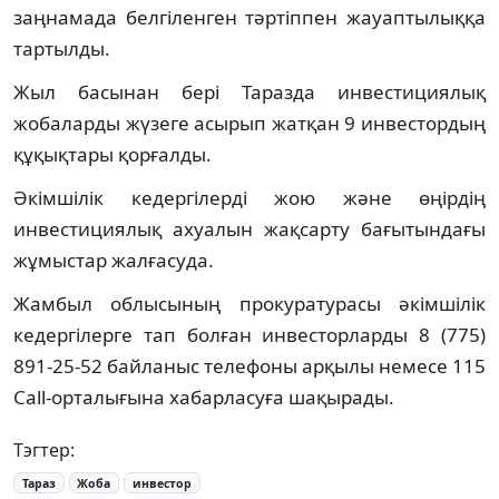
заңнамада белгіленген тәртіппен жауаптылыққа
тартылды.
Жыл басынан бері Таразда инвестициялық
жобаларды жүзеге асырып жатқан 9 инвестордың
құқықтары қорғалды.
Әкімшілік кедергілерді жою және өңірдің
инвестициялық ахуалын жақсарту бағытындағы
жұмыстар жалғасуда.
Жамбыл облысының прокуратурасы әкімшілік
кедергілерге тап болған инвесторларды 8 (775)
891-25-52 байланыс телефоны арқылы немесе 115
Call-орталығына хабарласуға шақырады.
Тэгтер:
Тараз
Жоба
инвестор