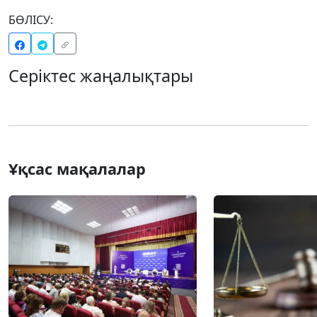
БӨЛІСУ:
Серіктес жаңалықтары
Ұқсас мақалалар