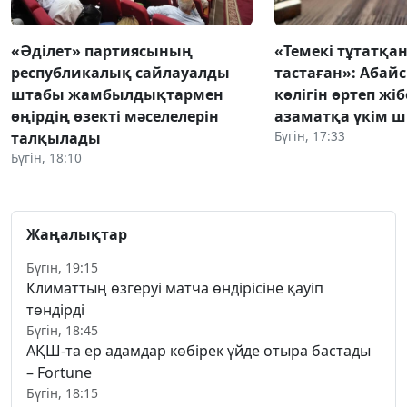
«Әділет» партиясының
«Темекі тұтатқан
республикалық сайлауалды
тастаған»: Абай
штабы жамбылдықтармен
көлігін өртеп жі
өңірдің өзекті мәселелерін
азаматқа үкім 
Бүгін, 17:33
талқылады
Бүгін, 18:10
Жаңалықтар
Бүгін, 19:15
Климаттың өзгеруі матча өндірісіне қауіп
төндірді
Бүгін, 18:45
АҚШ-та ер адамдар көбірек үйде отыра бастады
– Fortune
Бүгін, 18:15