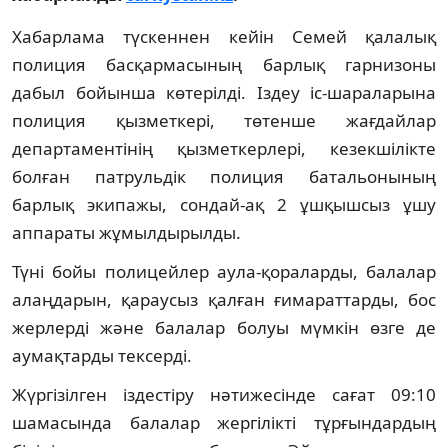
Хабарлама түскеннен кейін Семей қалалық
полиция басқармасының барлық гарнизоны
дабыл бойынша көтерілді. Іздеу іс-шараларына
полиция қызметкері, төтенше жағдайлар
департаментінің қызметкерлері, кезекшілікте
болған патрульдік полиция батальонының
барлық экипажы, сондай-ақ 2 ұшқышсыз ұшу
аппараты жұмылдырылды.
Түні бойы полицейлер аула-қораларды, балалар
алаңдарын, қараусыз қалған ғимараттарды, бос
жерлерді және балалар болуы мүмкін өзге де
аумақтарды тексерді.
Жүргізілген іздестіру нәтижесінде сағат 09:10
шамасында балалар жергілікті тұрғындардың