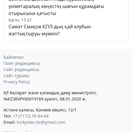
үкіметаралық кеңестің шағын құрамдағы
отырысына қатысты
Бүгін, 17:21
Самат Смақов ҚПЛ-дың қай клубын
жаттықтыруы мүмкін?
Байланыс
Газет редакциясы
Сайт редакциясы
Сайт туралы
Privacy Policy
ҚР Ақпарат және қоғамдық даму министрлігі,
№KZ36VPY00019169 куәлігі, 08.01.2020 ж.
Астана қаласы, Қонаев көшесі, 12/1
Тел:
+7 (7172) 76-84-66
Email:
turkystan.kz@gmail.com