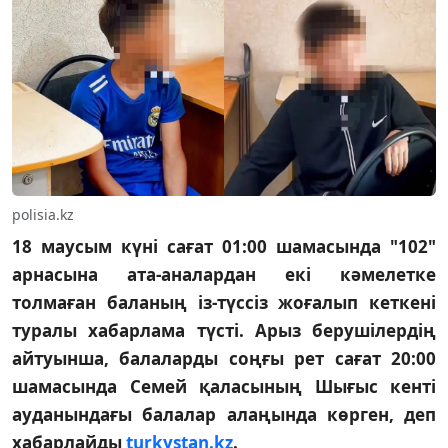
polisia.kz
18 маусым күні сағат 01:00 шамасында "102"
арнасына ата-аналардан екі кәмелетке
толмаған баланың із-түссіз жоғалып кеткені
туралы хабарлама түсті. Арыз берушілердің
айтуынша, балаларды соңғы рет сағат 20:00
шамасында Семей қаласының Шығыс кенті
ауданындағы балалар алаңында көрген, деп
хабарлайды
turkystan.kz
.