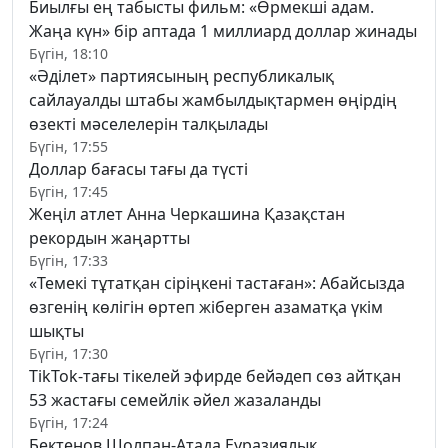
Биылғы ең табысты фильм: «Өрмекші адам.
Жаңа күн» бір аптада 1 миллиард доллар жинады
Бүгін, 18:10
«Әділет» партиясының республикалық
сайлауалды штабы жамбылдықтармен өңірдің
өзекті мәселелерін талқылады
Бүгін, 17:55
Доллар бағасы тағы да түсті
Бүгін, 17:45
Жеңіл атлет Анна Черкашина Қазақстан
рекордын жаңартты
Бүгін, 17:33
«Темекі тұтатқан сіріңкені тастаған»: Абайсызда
өзгенің көлігін өртеп жіберген азаматқа үкім
шықты
Бүгін, 17:30
TikTok-тағы тікелей эфирде бейәдеп сөз айтқан
53 жастағы семейлік әйел жазаланды
Бүгін, 17:24
Бектенов Шолпан-Атада Еуразиялық