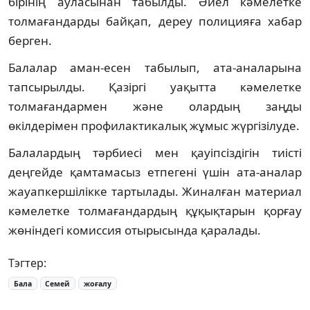
бірінің ауласынан табылды. Әйел кәмелетке
толмағандарды байқап, дереу полицияға хабар
берген.
Балалар аман-есен табылып, ата-аналарына
тапсырылды. Қазіргі уақытта кәмелетке
толмағандармен және олардың заңды
өкілдерімен профилактикалық жұмыс жүргізілуде.
Балалардың тәрбиесі мен қауіпсіздігін тиісті
деңгейде қамтамасыз етпегені үшін ата-аналар
жауапкершілікке тартылады. Жиналған материал
кәмелетке толмағандардың құқықтарын қорғау
жөніндегі комиссия отырысында қаралады.
Тэгтер:
Бала
Семей
жоғалу