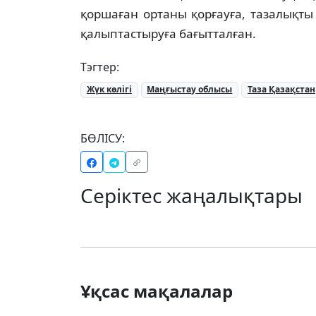
қоршаған ортаны қорғауға, тазалықты
қалыптастыруға бағытталған.
Тэгтер:
Жүк көлігі
Маңғыстау облысы
Таза Қазақстан
БӨЛІСУ:
Серіктес жаңалықтары
Ұқсас мақалалар