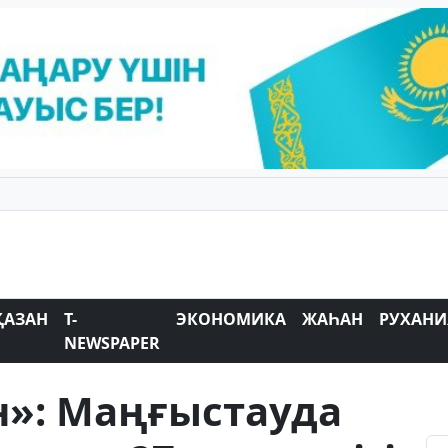
ҚАЗАН
T-
ЭКОНОМИКА
ЖАҺАН
РУХАНИ
NEWSPAPER
н»: Маңғыстауда