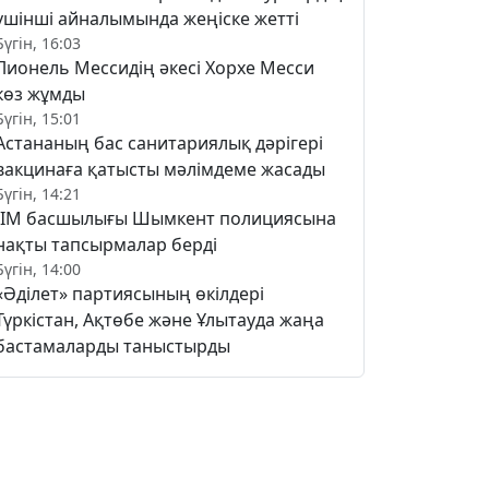
үшінші айналымында жеңіске жетті
Бүгін, 16:03
Лионель Мессидің әкесі Хорхе Месси
көз жұмды
Бүгін, 15:01
Астананың бас санитариялық дәрігері
вакцинаға қатысты мәлімдеме жасады
Бүгін, 14:21
ІІМ басшылығы Шымкент полициясына
нақты тапсырмалар берді
Бүгін, 14:00
«Әділет» партиясының өкілдері
Түркістан, Ақтөбе және Ұлытауда жаңа
бастамаларды таныстырды