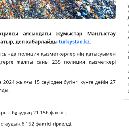
акциясы аясындағы жұмыстар Маңғыстау
жатыр, деп хабарлайды
turkystan.kz
.
лысында полиция қызметкерлерінің қатысуымен
ейдтерге жалпы саны 235 полиция қызметкері
024 жылғы 15 сәуірден бүгінгі күнге дейін 27
лды.
рын бұзудың 21 156 фактісі;
аудың 6 152 фактісі тіркелді.