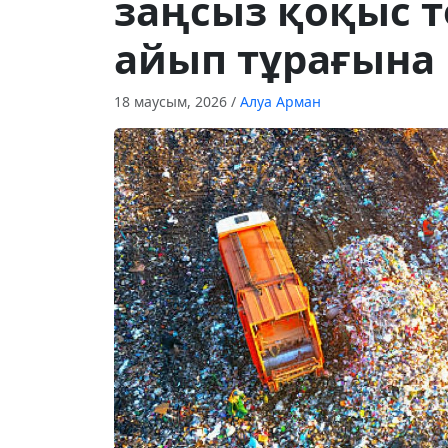
заңсыз қоқыс тө
айып тұрағына
18 маусым, 2026
/
Алуа Арман