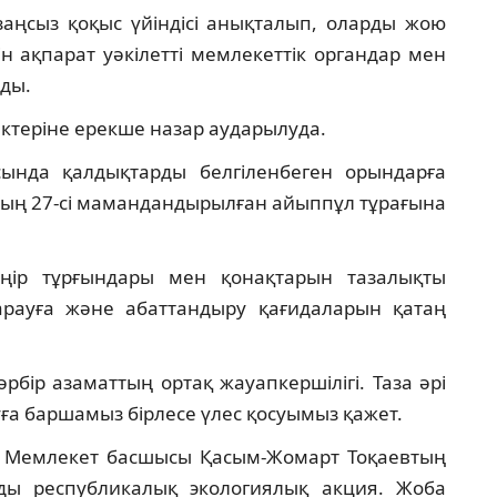
аңсыз қоқыс үйіндісі анықталып, оларды жою
н ақпарат уәкілетті мемлекеттік органдар мен
нды.
ктеріне ерекше назар аударылуда.
ысында қалдықтарды белгіленбеген орындарға
Оның 27-сі мамандандырылған айыппұл тұрағына
ңір тұрғындары мен қонақтарын тазалықты
арауға және абаттандыру қағидаларын қатаң
бір азаматтың ортақ жауапкершілігі. Таза әрі
ға баршамыз бірлесе үлес қосуымыз қажет.
» — Мемлекет басшысы Қасым-Жомарт Тоқаевтың
ды республикалық экологиялық акция. Жоба