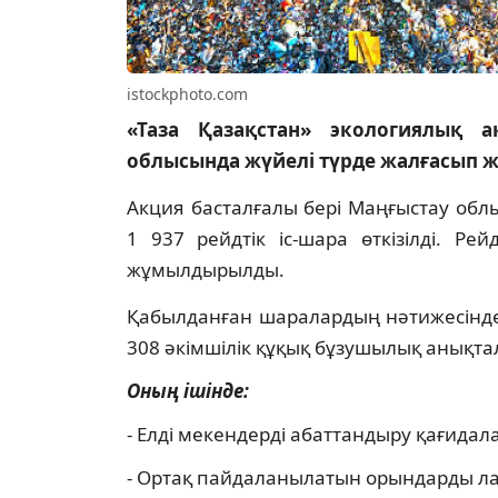
istockphoto.com
«Таза Қазақстан» экологиялық 
облысында жүйелі түрде жалғасып 
Акция басталғалы бері Маңғыстау об
1 937 рейдтік іс-шара өткізілді. Р
жұмылдырылды.
Қабылданған шаралардың нәтижесінде 2
308 әкімшілік құқық бұзушылық анықта
Оның ішінде:
- Елді мекендерді абаттандыру қағидала
- Ортақ пайдаланылатын орындарды ласт