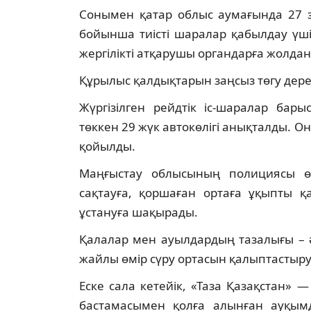
Сонымен қатар облыс аумағында 27 з
бойынша тиісті шаралар қабылдау үші
жергілікті атқарушы органдарға жолда
Құрылыс қалдықтарын заңсыз төгу дере
Жүргізілген рейдтік іс-шаралар бар
төккен 29 жүк автокөлігі анықталды. 
қойылды.
Маңғыстау облысының полициясы ө
сақтауға, қоршаған ортаға ұқыпты қ
ұстануға шақырады.
Қалалар мен ауылдардың тазалығы – әр
жайлы өмір сүру ортасын қалыптастыру
Еске сала кетейік, «Таза Қазақстан
бастамасымен қолға алынған ауқым