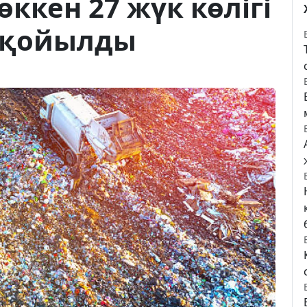
ккен 27 жүк көлігі
 қойылды