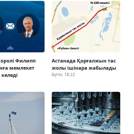
Королі Филипп
Астанада Қорғалжын тас
нға мемлекет
жолы ішінара жабылады
Бүгін, 18:22
 келеді