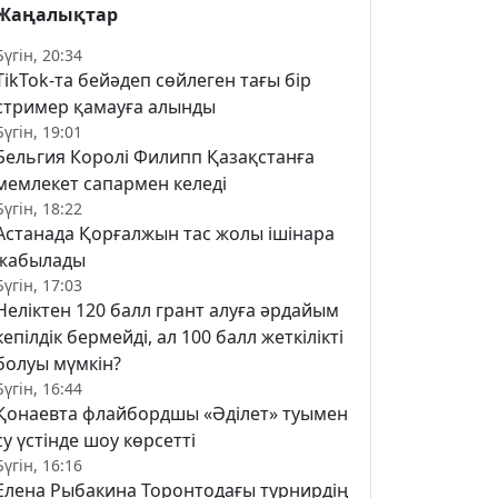
Жаңалықтар
Бүгін, 20:34
TikTok-та бейәдеп сөйлеген тағы бір
стример қамауға алынды
Бүгін, 19:01
Бельгия Королі Филипп Қазақстанға
мемлекет сапармен келеді
Бүгін, 18:22
Астанада Қорғалжын тас жолы ішінара
жабылады
Бүгін, 17:03
Неліктен 120 балл грант алуға әрдайым
кепілдік бермейді, ал 100 балл жеткілікті
болуы мүмкін?
Бүгін, 16:44
Қонаевта флайбордшы «Әділет» туымен
су үстінде шоу көрсетті
Бүгін, 16:16
Елена Рыбакина Торонтодағы турнирдің