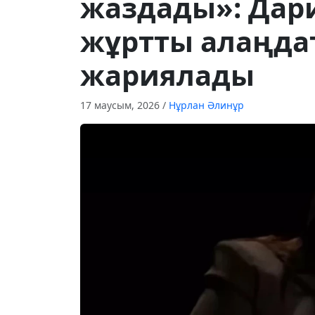
жаздады»: Дар
жұртты алаңда
жариялады
17 маусым, 2026
/
Нұрлан Әлинұр