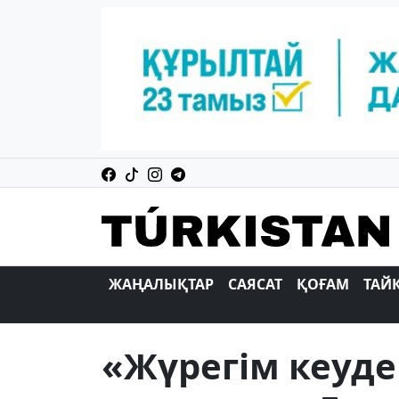
ЖАҢАЛЫҚТАР
САЯСАТ
ҚОҒАМ
ТАЙ
«Жүрегім кеуд