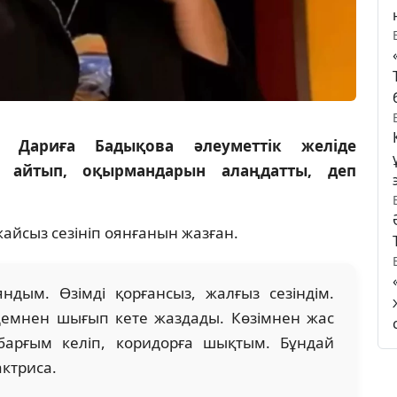
 Дариға Бадықова әлеуметтік желіде
 айтып, оқырмандарын алаңдатты, деп
жайсыз сезініп оянғанын жазған.
ндым. Өзімді қорғансыз, жалғыз сезіндім.
удемнен шығып кете жаздады. Көзімнен жас
барғым келіп, коридорға шықтым. Бұндай
актриса.