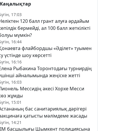
Жаңалықтар
Бүгін, 17:03
Неліктен 120 балл грант алуға әрдайым
кепілдік бермейді, ал 100 балл жеткілікті
болуы мүмкін?
Бүгін, 16:44
Қонаевта флайбордшы «Әділет» туымен
су үстінде шоу көрсетті
Бүгін, 16:16
Елена Рыбакина Торонтодағы турнирдің
үшінші айналымында жеңіске жетті
Бүгін, 16:03
Лионель Мессидің әкесі Хорхе Месси
көз жұмды
Бүгін, 15:01
Астананың бас санитариялық дәрігері
вакцинаға қатысты мәлімдеме жасады
Бүгін, 14:21
ІІМ басшылығы Шымкент полициясына