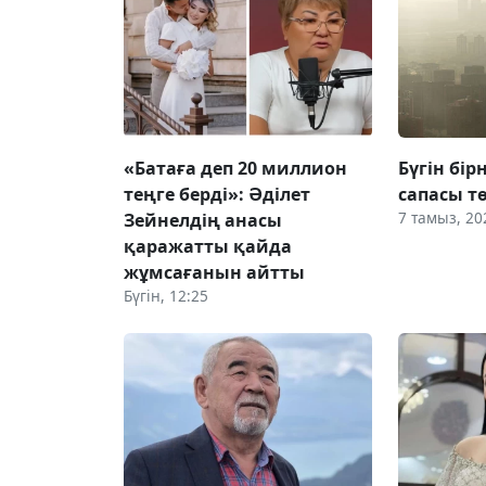
«Батаға деп 20 миллион
Бүгін бі
теңге берді»: Әділет
сапасы т
7 тамыз, 20
Зейнелдің анасы
қаражатты қайда
жұмсағанын айтты
Бүгін, 12:25