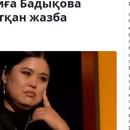
иға Бадықова
тқан жазба