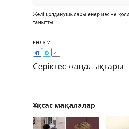
Желі қолданушылары өнер иесіне қолдау
танытты.
БӨЛІСУ:
Серіктес жаңалықтары
Ұқсас мақалалар