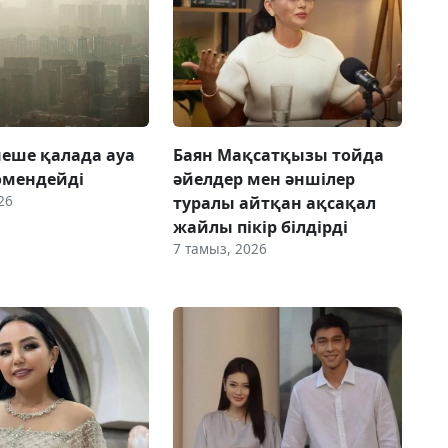
рнеше қалада ауа
Баян Мақсатқызы тойда
өмендейді
әйелдер мен әншілер
26
туралы айтқан ақсақал
жайлы пікір білдірді
7 тамыз, 2026