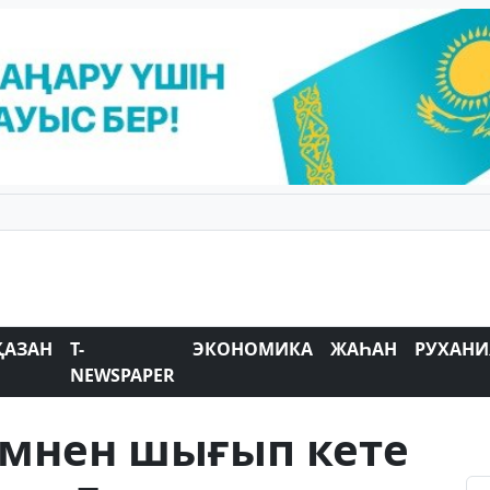
ҚАЗАН
T-
ЭКОНОМИКА
ЖАҺАН
РУХАНИ
NEWSPAPER
емнен шығып кете