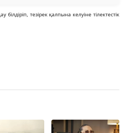
 білдіріп, тезірек қалпына келуіне тілектестік