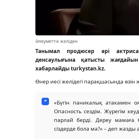
Әлеуметтік желіден
Танымал продюсер әрі актриса
денсаулығына қатысты жағдайын
хабарлайды turkystan.kz.
Өнер иесі желідегі парақшасында өзін 
«Бүгін паникалық атакамен оя
Опасность сездім. Жүрегім ке
парлай берді. Дереу мамаға 
сіздерде бола ма?» – деп жазды 