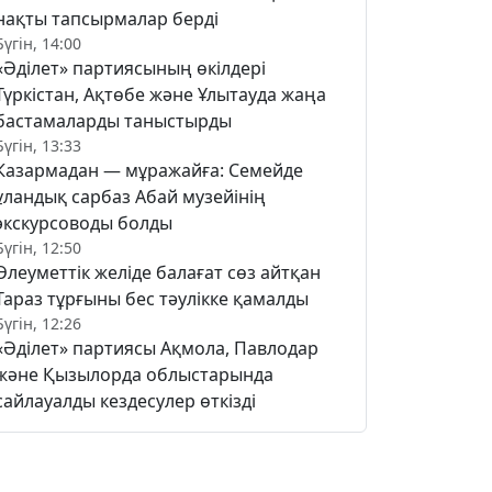
нақты тапсырмалар берді
Бүгін, 14:00
«Әділет» партиясының өкілдері
Түркістан, Ақтөбе және Ұлытауда жаңа
бастамаларды таныстырды
Бүгін, 13:33
Казармадан — мұражайға: Семейде
ұландық сарбаз Абай музейінің
экскурсоводы болды
Бүгін, 12:50
Әлеуметтік желіде балағат сөз айтқан
Тараз тұрғыны бес тәулікке қамалды
Бүгін, 12:26
«Әділет» партиясы Ақмола, Павлодар
және Қызылорда облыстарында
сайлауалды кездесулер өткізді