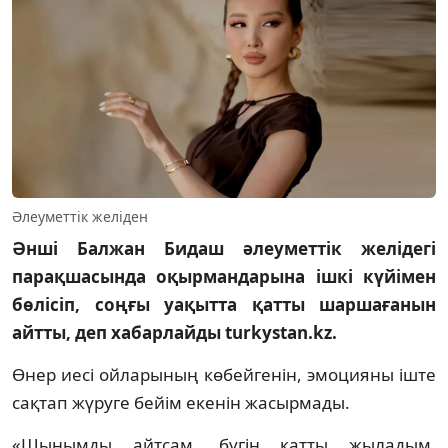
Әлеуметтік желіден
Әнші Балжан Бидаш әлеуметтік желідегі
парақшасында оқырмандарына ішкі күйімен
бөлісіп, соңғы уақытта қатты шаршағанын
айтты, деп хабарлайды turkystan.kz.
Өнер иесі ойларының көбейгенін, эмоцияны іште
сақтап жүруге бейім екенін жасырмады.
«Шынымды айтсам, бүгін қатты жыладым.