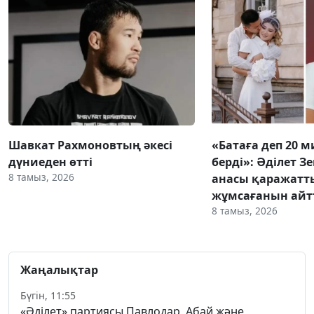
Шавкат Рахмоновтың әкесі
«Батаға деп 20 
дүниеден өтті
берді»: Әділет З
8 тамыз, 2026
анасы қаражатт
жұмсағанын ай
8 тамыз, 2026
Жаңалықтар
Бүгін, 11:55
«Әділет» партиясы Павлодар, Абай және