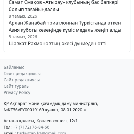
Самат Смақов «Атырау» клубының бас бапкері
болып тағайындалды
8 тамыз, 2026
Арлан Жаңабай триатлоннан Түркістанда өткен
Азия кубогы кезеңінде күміс медаль жеңіп алды
8 тамыз, 2026
Шавкат Рахмоновтың әкесі дүниеден өтті
Байланыс
Газет редакциясы
Сайт редакциясы
Сайт туралы
Privacy Policy
ҚР Ақпарат және қоғамдық даму министрлігі,
№KZ36VPY00019169 куәлігі, 08.01.2020 ж.
Астана қаласы, Қонаев көшесі, 12/1
Тел:
+7 (7172) 76-84-66
Email:
turkystan.kz@gmail.com