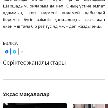
Шаршадым, ойларым да көп. Оның үстіне эмпат
адаммын, көп нәрсені үндемей қабылдай
беремін. Бүгін өзімнің қаншалықты нәзік жан
екенімді тағы бір рет түсіндім», – деп жазды әнші.
БӨЛІСУ:
Серіктес жаңалықтары
Ұқсас мақалалар