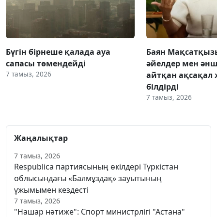
Бүгін бірнеше қалада ауа
Баян Мақсатқыз
сапасы төмендейді
әйелдер мен әнш
7 тамыз, 2026
айтқан ақсақал 
білдірді
7 тамыз, 2026
Жаңалықтар
7 тамыз, 2026
Respublica партиясының өкілдері Түркістан
облысындағы «Балмұздақ» зауытының
ұжымымен кездесті
7 тамыз, 2026
"Нашар нәтиже": Спорт министрлігі "Астана"