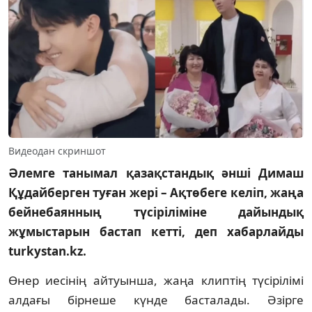
Видеодан скриншот
Әлемге танымал қазақстандық әнші Димаш
Құдайберген туған жері – Ақтөбеге келіп, жаңа
бейнебаянның түсіріліміне дайындық
жұмыстарын бастап кетті, деп хабарлайды
turkystan.kz.
Өнер иесінің айтуынша, жаңа клиптің түсірілімі
алдағы бірнеше күнде басталады. Әзірге