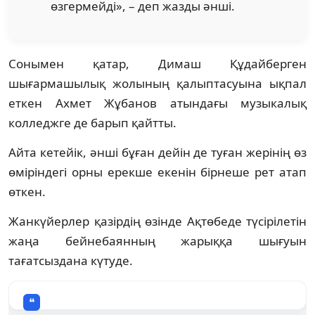
өзгермейді», – деп жазды әнші.
Сонымен қатар, Димаш Құдайберген
шығармашылық жолының қалыптасуына ықпал
еткен Ахмет Жұбанов атындағы музыкалық
колледжге де барып қайтты.
Айта кетейік, әнші бұған дейін де туған жерінің өз
өміріндегі орны ерекше екенін бірнеше рет атап
өткен.
Жанкүйерлер қазірдің өзінде Ақтөбеде түсірілетін
жаңа бейнебаянның жарыққа шығуын
тағатсыздана күтуде.