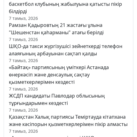
баскетбол клубының жабылуына қатысты пікір
білдірді
7 тамыз, 2026
Рамзан Қадыровтың 21 жастағы ұлына
"Шешенстан қаһарманы" атағы берілді
7 тамыз, 2026
ШҚО-да такси жүргізушісі зейнеткерді телефон
алаяғының арбауынан сақтап қалды
7 тамыз, 2026
«Байтақ» партиясының үміткері Астанада
өнеркәсіп және денсаулық сақтау
қызметкерлерімен кездесті
7 тамыз, 2026
ЖСДП кандидаты Павлодар облысының
тұрғындарымен кездесті
7 тамыз, 2026
Қазақстан Халық партиясы Теміртауда кітапхана
және кәсіпорын қызметкерлерімен пікір алмасты
7 тамыз, 2026