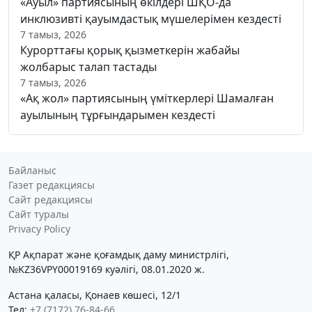
«Ауыл» партиясының өкілдері ШҚО-да
инклюзивті қауымдастық мүшелерімен кездесті
7 тамыз, 2026
Курорттағы қорық қызметкерін жабайы
жолбарыс талап тастады
7 тамыз, 2026
«Ақ жол» партиясының үміткерлері Шамалған
ауылының тұрғындарымен кездесті
Байланыс
Газет редакциясы
Сайт редакциясы
Сайт туралы
Privacy Policy
ҚР Ақпарат және қоғамдық даму министрлігі,
№KZ36VPY00019169 куәлігі, 08.01.2020 ж.
Астана қаласы, Қонаев көшесі, 12/1
Тел:
+7 (7172) 76-84-66