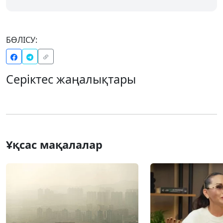
БӨЛІСУ:
Серіктес жаңалықтары
Ұқсас мақалалар