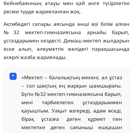
бейнебаянның атауы мен қай әнге түсірілетіні
ресми түрде жарияланған жоқ.
Ақтөбедегі сапары аясында әнші өзі білім алған
№32 мектеп-гимназиясына арнайы барып,
ұстаздарымен кездесті. Димаш мектеп жылдарын
еске алып, әлеуметтік желідегі парақшасында
әсерлі жазба жариялады.
«Мектеп – балалықтың мекені, ал ұстаз
– сол шақтың ең жарқын шамшырағы.
Бүгін №32 мектеп-гимназиясына барып,
мені тәрбиелеген ұстаздарыммен
қауыштым. Уақыт өзгереді, адам өседі,
бірақ ұстазға деген құрмет пен
мектепке деген сағыныш ешқашан