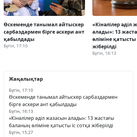
Өскеменде танымал айтыскер
«Кінәлілер әділ 
сарбаздармен бірге әскери ант
алады»: 13 жаст
қабылдады
өліміне қатысты 
Бүгін, 17:10
жіберілді
Бүгін, 16:13
Жаңалықтар
Бүгін, 17:10
Өскеменде танымал айтыскер сарбаздармен
бірге әскери ант қабылдады
Бүгін, 16:13
«Кінәлілер әділ жазасын алады»: 13 жастағы
баланың өліміне қатысты іс сотқа жіберілді
Бүгін, 15:27