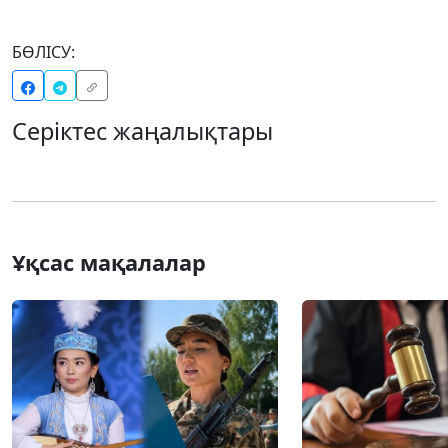
БӨЛІСУ:
Серіктес жаңалықтары
Ұқсас мақалалар