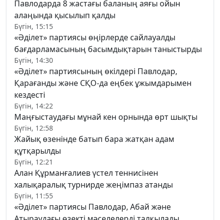
Павлодарда 8 жастағы баланың аяғы ойын
алаңында қысылып қалды
Бүгін, 15:15
«Әділет» партиясы өңірлерде сайлауалды
бағдарламасының басымдықтарын таныстырды
Бүгін, 14:30
«Әділет» партиясының өкілдері Павлодар,
Қарағанды және СҚО-да еңбек ұжымдарымен
кездесті
Бүгін, 14:22
Маңғыстаудағы мұнай кен орнында өрт шықты
Бүгін, 12:58
Жайық өзенінде батып бара жатқан адам
құтқарылды
Бүгін, 12:21
Алан Құрманғалиев үстел теннисінен
халықаралық турнирде жеңімпаз атанды
Бүгін, 11:55
«Әділет» партиясы Павлодар, Абай және
Атыраудағы өзекті мәселелерді талқылады