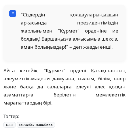
"Сіздердің қолдауларыңыздың
арқасында президентіміздің
жарлығымен "Құрмет" орденіне ие
болдық! Баршаңызға алғысымыз шексіз,
аман болыңыздар!" – деп жазды әнші.
Айта кетейік, "Құрмет" ордені Қазақстанның
әлеуметтік-мәдени дамуына, ғылым, білім, өнер
және басқа да салаларға елеулі үлес қосқан
азаматтарға берілетін мемлекеттік
марапаттардың бірі.
Тэгтер:
әнші
Кенжебек Жанәбілов