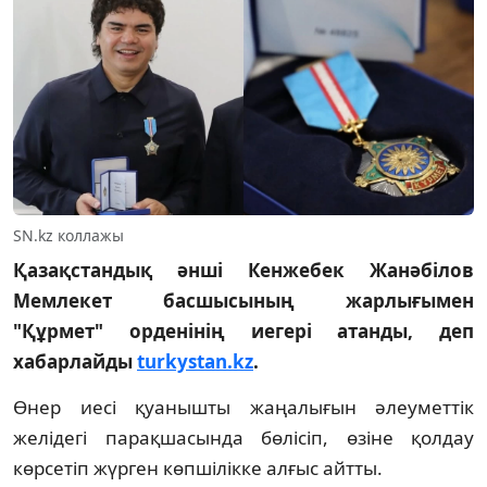
SN.kz коллажы
Қазақстандық әнші Кенжебек Жанәбілов
Мемлекет басшысының жарлығымен
"Құрмет" орденінің иегері атанды, деп
хабарлайды
turkystan.kz
.
Өнер иесі қуанышты жаңалығын әлеуметтік
желідегі парақшасында бөлісіп, өзіне қолдау
көрсетіп жүрген көпшілікке алғыс айтты.