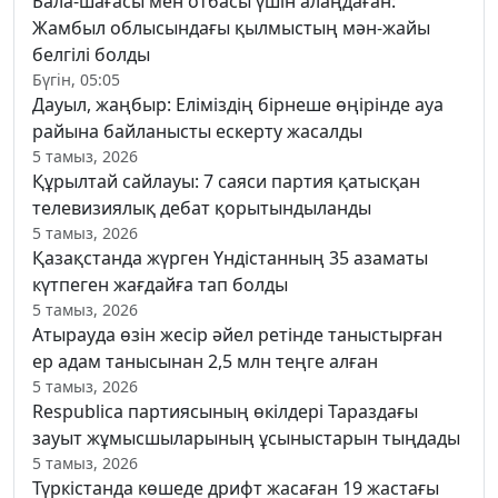
Бала-шағасы мен отбасы үшін алаңдаған:
Жамбыл облысындағы қылмыстың мән-жайы
белгілі болды
Бүгін, 05:05
Дауыл, жаңбыр: Еліміздің бірнеше өңірінде ауа
райына байланысты ескерту жасалды
5 тамыз, 2026
Құрылтай сайлауы: 7 саяси партия қатысқан
телевизиялық дебат қорытындыланды
5 тамыз, 2026
Қазақстанда жүрген Үндістанның 35 азаматы
күтпеген жағдайға тап болды
5 тамыз, 2026
Атырауда өзін жесір әйел ретінде таныстырған
ер адам танысынан 2,5 млн теңге алған
5 тамыз, 2026
Respublica партиясының өкілдері Тараздағы
зауыт жұмысшыларының ұсыныстарын тыңдады
5 тамыз, 2026
Түркістанда көшеде дрифт жасаған 19 жастағы