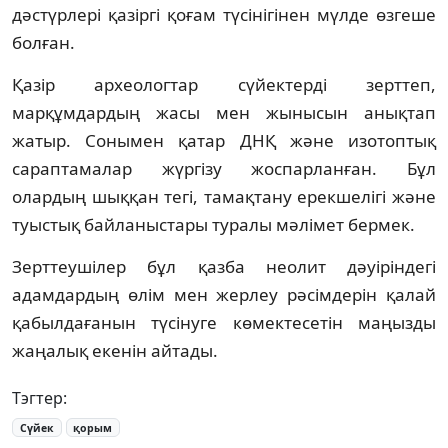
дәстүрлері қазіргі қоғам түсінігінен мүлде өзгеше
болған.
Қазір археологтар сүйектерді зерттеп,
марқұмдардың жасы мен жынысын анықтап
жатыр. Сонымен қатар ДНҚ және изотоптық
сараптамалар жүргізу жоспарланған. Бұл
олардың шыққан тегі, тамақтану ерекшелігі және
туыстық байланыстары туралы мәлімет бермек.
Зерттеушілер бұл қазба неолит дәуіріндегі
адамдардың өлім мен жерлеу рәсімдерін қалай
қабылдағанын түсінуге көмектесетін маңызды
жаңалық екенін айтады.
Тэгтер:
Сүйек
қорым