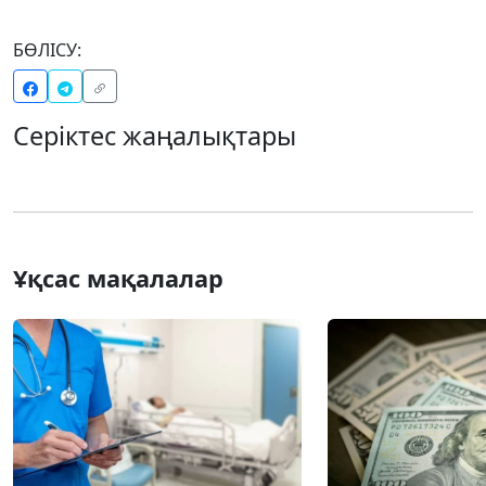
БӨЛІСУ:
Серіктес жаңалықтары
Ұқсас мақалалар