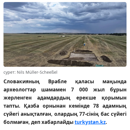
сурет: Nils Müller-Scheeßel
Словакияның Врабле қаласы маңында
археологтар шамамен 7 000 жыл бұрын
жерленген адамдардың ерекше қорымын
тапты. Қазба орнынан кемінде 78 адамның
сүйегі анықталған, олардың 77-сінің бас сүйегі
болмаған, деп хабарлайды
turkystan.kz
.