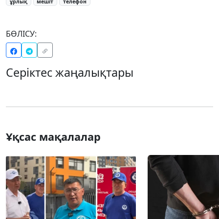
ұрлық
мешіт
телефон
БӨЛІСУ:
Серіктес жаңалықтары
Ұқсас мақалалар