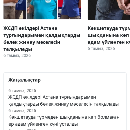
ЖСДП өкілдері Астана
Көкшетауда түр
тұрғындарымен қалдықтарды
шыққанына көп 
бөлек жинау мәселесін
адам үйленген к
6 тамыз, 2026
талқылады
6 тамыз, 2026
Жаңалықтар
6 тамыз, 2026
ЖСДП өкілдері Астана тұрғындарымен
қалдықтарды бөлек жинау мәселесін талқылады
6 тамыз, 2026
Көкшетауда түрмеден шыққанына көп болмаған
ер адам үйленген күні ұсталды