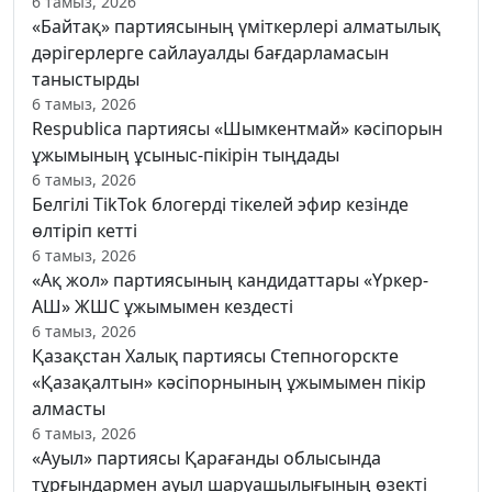
6 тамыз, 2026
«Байтақ» партиясының үміткерлері алматылық
дәрігерлерге сайлауалды бағдарламасын
таныстырды
6 тамыз, 2026
Respublica партиясы «Шымкентмай» кәсіпорын
ұжымының ұсыныс-пікірін тыңдады
6 тамыз, 2026
Белгілі TikTok блогерді тікелей эфир кезінде
өлтіріп кетті
6 тамыз, 2026
«Ақ жол» партиясының кандидаттары «Үркер-
АШ» ЖШС ұжымымен кездесті
6 тамыз, 2026
Қазақстан Халық партиясы Степногорскте
«Қазақалтын» кәсіпорнының ұжымымен пікір
алмасты
6 тамыз, 2026
«Ауыл» партиясы Қарағанды облысында
тұрғындармен ауыл шаруашылығының өзекті