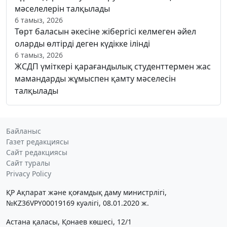
мәселелерін талқылады
6 тамыз, 2026
Төрт баласын әкесіне жібергісі келмеген әйел
оларды өлтірді деген күдікке ілінді
6 тамыз, 2026
ЖСДП үміткері қарағандылық студенттермен жас
мамандарды жұмыспен қамту мәселесін
талқылады
Байланыс
Газет редакциясы
Сайт редакциясы
Сайт туралы
Privacy Policy
ҚР Ақпарат және қоғамдық даму министрлігі,
№KZ36VPY00019169 куәлігі, 08.01.2020 ж.
Астана қаласы, Қонаев көшесі, 12/1