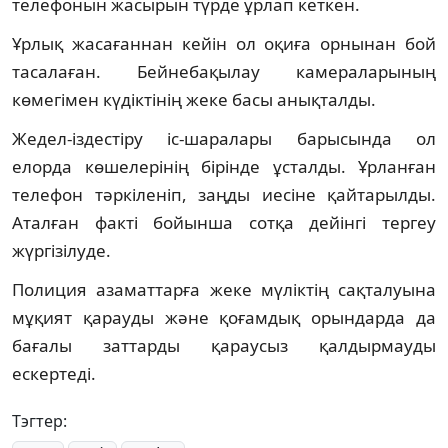
телефонын жасырын түрде ұрлап кеткен.
Ұрлық жасағаннан кейін ол оқиға орнынан бой
тасалаған. Бейнебақылау камераларының
көмегімен күдіктінің жеке басы анықталды.
Жедел-іздестіру іс-шаралары барысында ол
елорда көшелерінің бірінде ұсталды. Ұрланған
телефон тәркіленіп, заңды иесіне қайтарылды.
Аталған факті бойынша сотқа дейінгі тергеу
жүргізілуде.
Полиция азаматтарға жеке мүліктің сақталуына
мұқият қарауды және қоғамдық орындарда да
бағалы заттарды қараусыз қалдырмауды
ескертеді.
Тэгтер: