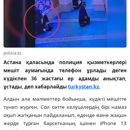
polisia.kz
Астана қаласында полиция қызметкерлері
мешіт аумағында телефон ұрлады деген
күдікпен 36 жастағы ер адамды анықтап,
ұстады, деп хабарлайды
turkystan.kz
.
Алдын ала мәліметтер бойынша, күдікті мешітте
түнеп жүрген. Сол сәтте келушілердің бірі намаз
оқып жатқанын пайдаланып, еденде өзіне жақын
жерде тұрған барсетканың ішінен iPhone 13