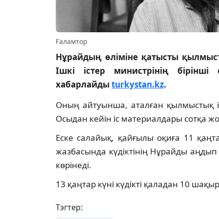
Ғаламтор
Нұрайдың өліміне қатысты қылмыст
Ішкі істер министрінің бірінш
хабарлайды
turkystan.kz
.
Оның айтуынша, аталған қылмыстық і
Осыдан кейін іс материалдары сотқа ж
Еске салайық, қайғылы оқиға 11 қаң
жазбасында күдіктінің Нұрайды аңдып
көрінеді.
13 қаңтар күні күдікті қаладан 10 шақ
Тэгтер: