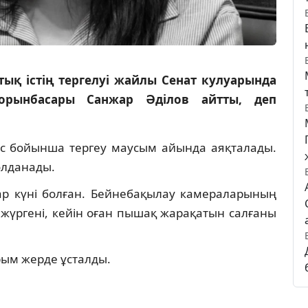
ық істің тергелуі жайлы Сенат кулуарында
і орынбасары Санжар Әділов айтты, деп
с бойынша тергеу маусым айында аяқталады.
олданады.
тар күні болған. Бейнебақылау камераларының
 жүргені, кейін оған пышақ жарақатын салғаны
ырым жерде ұсталды.