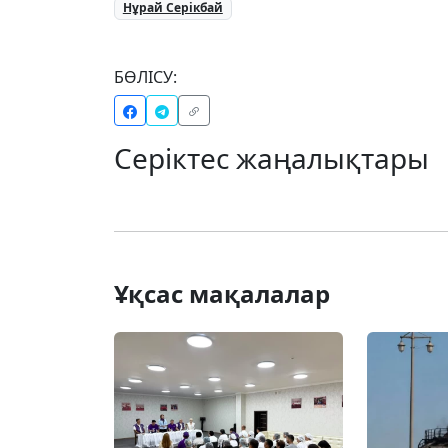
Нұрай Серікбай
БӨЛІСУ:
Серіктес жаңалықтары
Ұқсас мақалалар