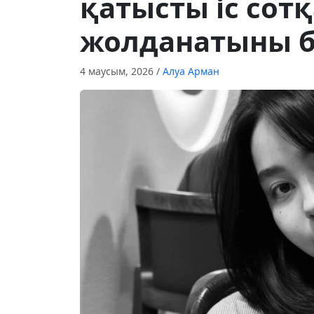
қатысты іс сот
жолданатыны б
4 маусым, 2026
/
Алуа Арман