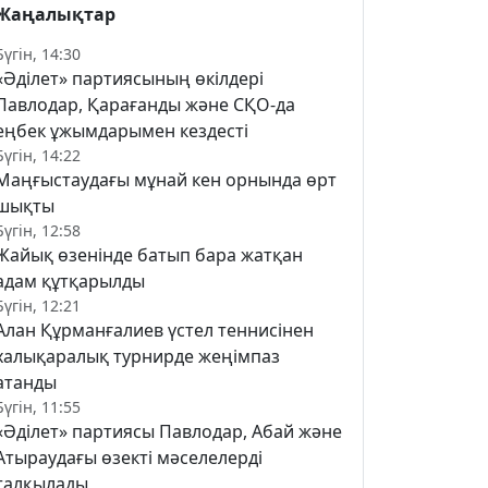
Жаңалықтар
Бүгін, 14:30
«Әділет» партиясының өкілдері
Павлодар, Қарағанды және СҚО-да
еңбек ұжымдарымен кездесті
Бүгін, 14:22
Маңғыстаудағы мұнай кен орнында өрт
шықты
Бүгін, 12:58
Жайық өзенінде батып бара жатқан
адам құтқарылды
Бүгін, 12:21
Алан Құрманғалиев үстел теннисінен
халықаралық турнирде жеңімпаз
атанды
Бүгін, 11:55
«Әділет» партиясы Павлодар, Абай және
Атыраудағы өзекті мәселелерді
талқылады