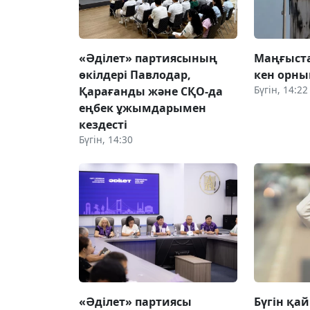
«Әділет» партиясының
Маңғыст
өкілдері Павлодар,
кен орн
Бүгін, 14:22
Қарағанды және СҚО-да
еңбек ұжымдарымен
кездесті
Бүгін, 14:30
«Әділет» партиясы
Бүгін қай