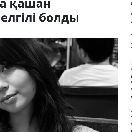
қа қашан
елгілі болды