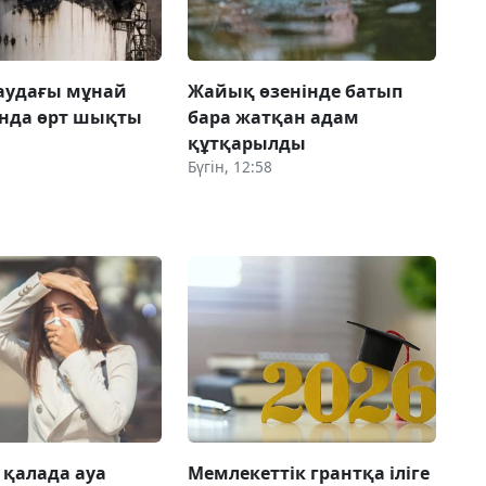
аудағы мұнай
Жайық өзенінде батып
ында өрт шықты
бара жатқан адам
құтқарылды
Бүгін, 12:58
 қалада ауа
Мемлекеттік грантқа іліге