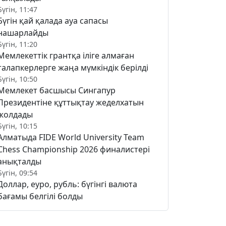
Бүгін, 11:47
Бүгін қай қалада ауа сапасы
нашарлайды
Бүгін, 11:20
Мемлекеттік грантқа іліге алмаған
талапкерлерге жаңа мүмкіндік берілді
Бүгін, 10:50
Мемлекет басшысы Сингапур
Президентіне құттықтау жеделхатын
жолдады
Бүгін, 10:15
Алматыда FIDE World University Team
Chess Championship 2026 финалистері
анықталды
Бүгін, 09:54
Доллар, еуро, рубль: бүгінгі валюта
бағамы белгілі болды