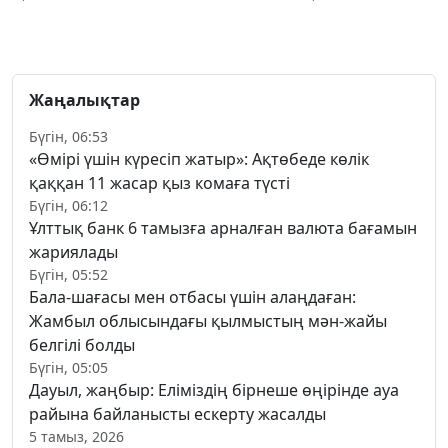
Жаңалықтар
Бүгін, 06:53
«Өмірі үшін күресіп жатыр»: Ақтөбеде көлік
қаққан 11 жасар қыз комаға түсті
Бүгін, 06:12
Ұлттық банк 6 тамызға арналған валюта бағамын
жариялады
Бүгін, 05:52
Бала-шағасы мен отбасы үшін алаңдаған:
Жамбыл облысындағы қылмыстың мән-жайы
белгілі болды
Бүгін, 05:05
Дауыл, жаңбыр: Еліміздің бірнеше өңірінде ауа
райына байланысты ескерту жасалды
5 тамыз, 2026