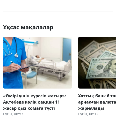
Ұқсас мақалалар
«Өмірі үшін күресіп жатыр»:
Ұлттық банк 6 т
Ақтөбеде көлік қаққан 11
арналған валют
жасар қыз комаға түсті
жариялады
Бүгін, 06:53
Бүгін, 06:12