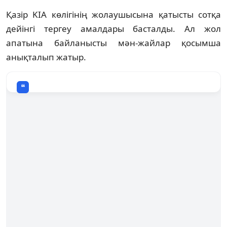
Қазір KIA көлігінің жолаушысына қатысты сотқа
дейінгі тергеу амалдары басталды. Ал жол
апатына байланысты мән-жайлар қосымша
анықталып жатыр.