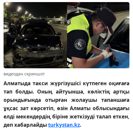
видеодан скриншот
Алматыда такси жүргізушісі күтпеген оқиғаға
тап болды. Оның айтуынша, көліктің артқы
орындығында отырған жолаушы тапаншаға
ұқсас зат көрсетіп, өзін Алматы облысындағы
елді мекендердің біріне жеткізуді талап еткен,
деп хабарлайды
turkystan.kz
.