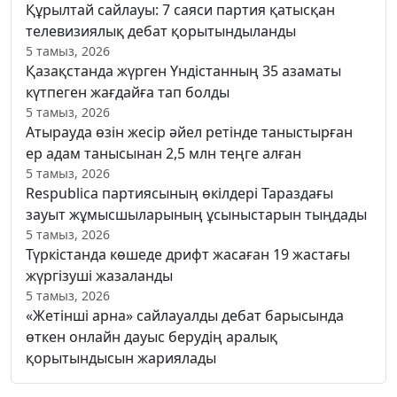
Құрылтай сайлауы: 7 саяси партия қатысқан
телевизиялық дебат қорытындыланды
5 тамыз, 2026
Қазақстанда жүрген Үндістанның 35 азаматы
күтпеген жағдайға тап болды
5 тамыз, 2026
Атырауда өзін жесір әйел ретінде таныстырған
ер адам танысынан 2,5 млн теңге алған
5 тамыз, 2026
Respublica партиясының өкілдері Тараздағы
зауыт жұмысшыларының ұсыныстарын тыңдады
5 тамыз, 2026
Түркістанда көшеде дрифт жасаған 19 жастағы
жүргізуші жазаланды
5 тамыз, 2026
«Жетінші арна» сайлауалды дебат барысында
өткен онлайн дауыс берудің аралық
қорытындысын жариялады