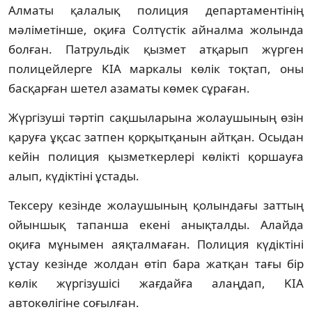
Алматы қалалық полиция департаментінің
мәліметінше, оқиға Солтүстік айналма жолында
болған. Патрульдік қызмет атқарып жүрген
полицейлерге KIA маркалы көлік тоқтап, оны
басқарған шетел азаматы көмек сұраған.
Жүргізуші тәртіп сақшыларына жолаушының өзін
қаруға ұқсас затпен қорқытқанын айтқан. Осыдан
кейін полиция қызметкерлері көлікті қоршауға
алып, күдіктіні ұстады.
Тексеру кезінде жолаушының қолындағы заттың
ойыншық тапанша екені анықталды. Алайда
оқиға мұнымен аяқталмаған. Полиция күдіктіні
ұстау кезінде жолдан өтіп бара жатқан тағы бір
көлік жүргізушісі жағдайға алаңдап, KIA
автокөлігіне соғылған.